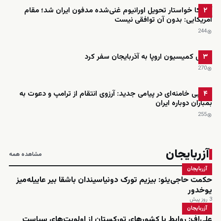
آمریکا خواستار تحویل اورانیوم غنی‌شده مدفون ایران شد؛ مقام
۲
آمریکایی: بدون آن توافقی نیست
244
رئیس کمیسیون اروپا به آذربایجان سفر کرد
۳
270
مجتبی خامنه‌ای در پیامی جدید: آرزوی انتقام از ترامپ و دعوت به
۴
بمباران دوباره ایران
255
آزربایجان
مشاهده همه
آزربایجان
حکمت حاجی‌یئو: بیزیم تورک دونیاسیندان باشقا بیر عاییله‌میز
یوخدور
3 روز پیش
آزربایجان
علی‌اف: روابط با کشورهای تورکستان از اولویت‌های سیاست