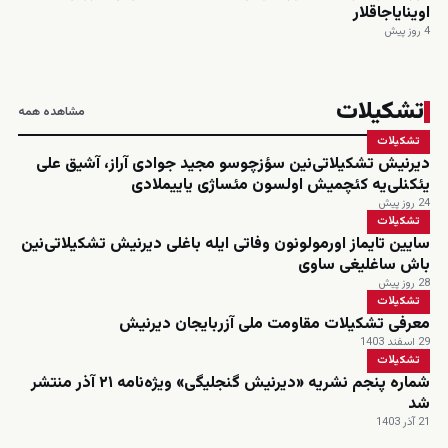
اوینایاجاقلار
4 روز پیش
تشکیلات
مشاهده همه
تشکیلات
دیرنیش تشکیلاتی‌نین سؤزچوسو مجید جوادی آراز، آشیق علی
یئکنلی‌یه کئچمیش اولسون مئساژی یاییملادی
24 روز پیش
تشکیلات
سایین تایماز اورمولونون وفاتی ایله باغلی دیرنیش تشکیلاتی‌نین
باش ساغلیغی ساوی
28 روز پیش
تشکیلات
معرفی تشکیلات مقاومت ملی آزربایجان دیرنیش
29 اسفند 1403
تشکیلات
شماره پنجم نشریه «دیرنیش گنجلیگی» ویژه‌نامه ۲۱ آذر منتشر
شد
21 آذر 1403