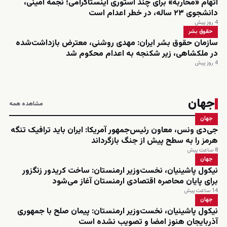
اتهام «محاربه» برای چند استوری اینستاگرامی؛ نجمه امینی،
دانشجوی ۲۳ ساله، در خطر اعدام است
4 روز پیش
حقوق بشر
سازمان حقوق بشر ایران: مهدی روشنی، معترض بازداشت‌شده
در ملکشاهی، زیر شکنجه به اعدام محکوم شد
4 روز پیش
جهان
مشاهده همه
جهان
جی‌دی ونس، معاون رئیس‌جمهور آمریکا: ایران باید ترافیک تنگه
هرمز را به سطح پیش از جنگ بازگرداند
8 ساعت پیش
جهان
نیکول پاشینیان، نخست‌وزیر ارمنستان: ساخت کریدور زنگزور
برای پایان محاصره اقتصادی ارمنستان آغاز می‌شود
14 ساعت پیش
جهان
نیکول پاشینیان، نخست‌وزیر ارمنستان: پیمان صلح با جمهوری
آذربایجان هنوز امضا و تصویب نشده است