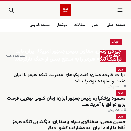
صفحه اصلی
اخبار
مقالات
نوشتار
نسخه قدیمی
جهان
زنده
جی‌دی ونس، معاون رئیس‌جمهور آمریکا: ایران باید
خط خبر
مشاهده همه
ترافیک تنگه هرمز را به سطح پیش از جنگ بازگرداند
ایران
وزارت خارجه عمان: گفت‌وگوهای مدیریت تنگه هرمز با ایران
مثبت و سازنده توصیف شد
8 ساعت پیش
ایران
مسعود پزشکیان، رئیس‌جمهور ایران؛ زمان کنونی بهترین فرصت
برای توافق با آمریکاست
8 ساعت پیش
ایران
حسین محبی، سخنگوی سپاه پاسداران: بازگشایی تنگه هرمز
فقط با اراده ایران، نه مشارکت کشور دیگر