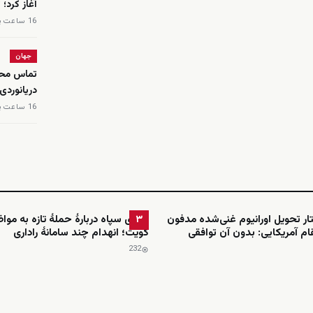
آغاز کرد؛
16 ساعت پیش
جهان
تماس محم
دریانوردی
16 ساعت پیش
ار تحویل اورانیوم غنی‌شده مدفون
ادعای سپاه دربارهٔ حملهٔ تازه به موا
۳
ام آمریکایی: بدون آن توافقی
کویت؛ انهدام چند سامانهٔ راداری
232