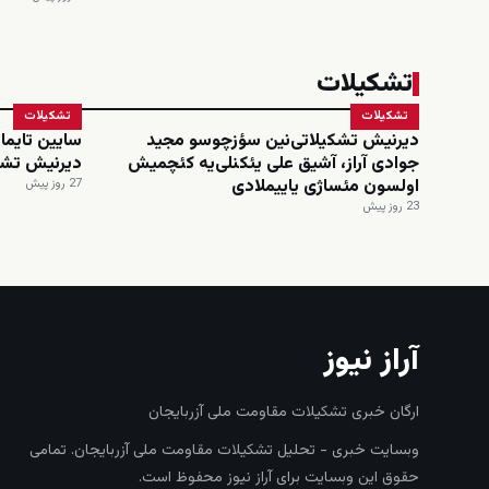
تشکیلات
تشکیلات
تشکیلات
دیرنیش تشکیلاتی‌نین سؤزچوسو مجید
سایین تایماز
جوادی آراز، آشیق علی یئکنلی‌یه کئچمیش
دیرنیش تشک
اولسون مئساژی یاییملادی
27 روز پیش
23 روز پیش
آراز نیوز
ارگان خبری تشکیلات مقاومت ملی آزربایجان
وبسایت خبری - تحلیل تشکیلات مقاومت ملی آزربایجان. تمامی
حقوق این وبسایت برای آراز نیوز محفوظ است.