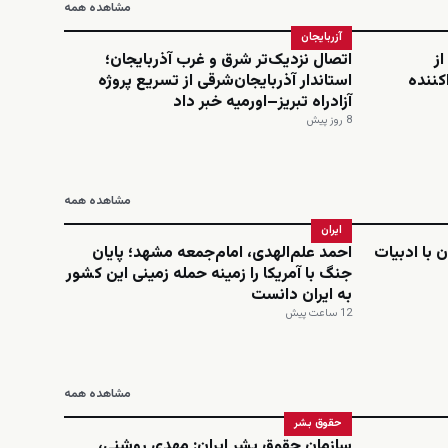
مشاهده همه
آزربایجان
از
اتصال نزدیک‌تر شرق و غرب آذربایجان؛
کننده
استاندار آذربایجان‌شرقی از تسریع پروژه
آزادراه تبریز–اورمیه خبر داد
8 روز پیش
مشاهده همه
ایران
 با ادبیات
احمد علم‌الهدی، امام‌جمعه مشهد؛ پایان
جنگ با آمریکا را زمینه حمله زمینی این کشور
به ایران دانست
12 ساعت پیش
مشاهده همه
حقوق بشر
سازمان حقوق بشر ایران: مهدی روشنی،