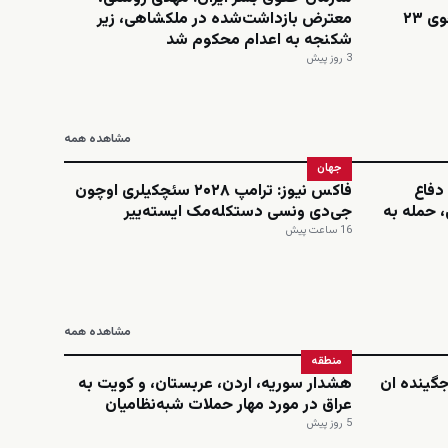
اینستاگرامی؛ نجمه امینی، دانشجوی ۲۳
معترض بازداشت‌شده در ملکشاهی، زیر
شکنجه به اعدام محکوم شد
3 روز پیش
مشاهده همه
جهان
دفاع
فاکس نیوز: ترامپ ۲۰۲۸ سئچکیلری اوچون
 حمله به
جی‌دی ونسی دستکله‌مک ایسته‌ییر
16 ساعت پیش
مشاهده همه
منطقه
‌جگینده ان
هشدار سوریه، اردن، عربستان، و کویت به
عراق در مورد مهار حملات شبه‌نظامیان
5 روز پیش