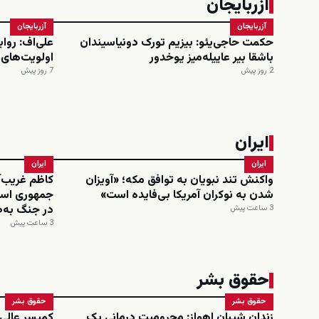
آزربایجان
آزربایجان
آزربایجان
حکمت حاجی‌یئو: بیزیم تورک دونیاسیندان
علی‌اف: روا
باشقا بیر عاییله‌میز یوخدور
اولویت‌های
2 روز پیش
7 روز پیش
ایران
ایران
ایران
واکنش تند نبویان به توافق مکه؛ «آویزان
کاظم غریب‌آ
شدن به نوکران آمریکا بی‌فایده است»
جمهوری اسل
در جنگ به‌ط
3 ساعت پیش
3 ساعت پیش
حقوق بشر
حقوق بشر
حقوق بشر
زندان شیبان اهواز: محرومیت درمانی یک
کمیسر عالی