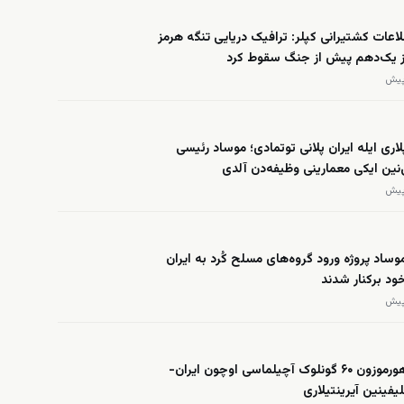
عات کشتیرانی کپلر: ترافیک دریایی تنگه هرمز
از یک‌دهم پیش از جنگ سقوط کرد
لاری ایله ایران پلانی توتمادی؛ موساد رئیسی
ی‌نین ایکی معمارینی وظیفه‌دن آلدی
وساد پروژه ورود گروه‌های مسلح کُرد به ایران
د برکنار شدند
العربیه: هورموزون ۶۰ گونلوک آچیلماسی اوچون ایران-
یفینین آیرینتیلاری