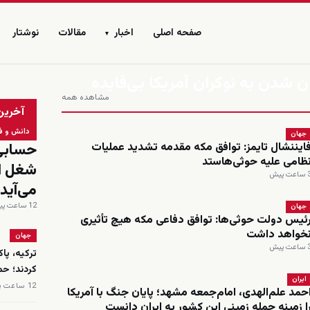
صفحه اصلی
اخبار
مقالات
نوشتار
▾
ن شدن به نوکران آمریکا بی‌فایده
مشاهده همه
زنده
آخرین
دانش و ف
جهان
ایننشال تایمز: توافق مکه مقدمه تشدید عملیات
ظامی علیه حوثی‌هاستد
اعت پیش
می‌آید
12 ساعت پیش
جهان
ئیس دولت حوثی‌ها: توافق دفاعی مکه هیچ تأثیری
خواهد داشت
جهان
اعت پیش
ترکیه، پا
کردند؛ حم
ایران
12 ساعت پیش
حمد علم‌الهدی، امام‌جمعه مشهد؛ پایان جنگ با آمریکا
ا زمینه حمله زمینی این کشور به ایران دانست