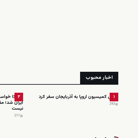
اخبار محبوب
رئیس کمیسیون اروپا به آذربایجان سفر کرد
آمریکا خواست
۲
۱
ایران شد؛ مق
243
نیست
217