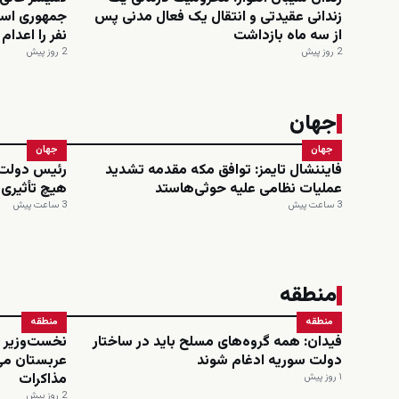
زندانی عقیدتی و انتقال یک فعال مدنی پس
از سه ماه بازداشت
نفر را اعدا
2 روز پیش
2 روز پیش
جهان
جهان
جهان
فایننشال تایمز: توافق مکه مقدمه تشدید
رئیس دولت 
عملیات نظامی علیه حوثی‌هاستد
هیچ تأثیری
3 ساعت پیش
3 ساعت پیش
منطقه
منطقه
منطقه
فیدان: همه گروه‌های مسلح باید در ساختار
نخست‌وزیر و
دولت سوریه ادغام شوند
عربستان می
مذاکرات
۱ روز پیش
2 روز پیش