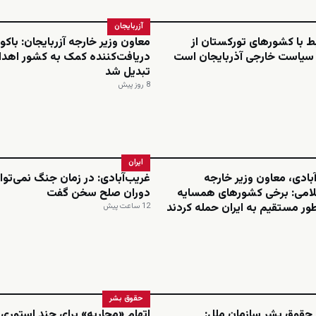
آزربایجان
بط با کشورهای تورکستان از
معاون وزیر خارجه آزربایجان: باکو 
 سیاست خارجی آذربایجان است
دریافت‌کننده کمک به کشور اهدا
تبدیل شد
8 روز پیش
ایران
بادی، معاون وزیر خارجه
غریب‌آبادی: در زمان جنگ نمی‌توان
امی: برخی کشورهای همسایه
دوران صلح سخن گفت
ور مستقیم به ایران حمله کردند
12 ساعت پیش
حقوق بشر
 حقوق بشر سازمان ملل:
اتهام «محاربه» برای چند استوری