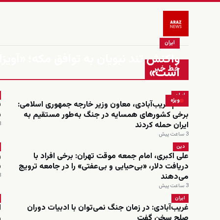
ایران
واکنش تند نبویان به توافق مکه؛ «آویزا
خط خبر
است»
ایران
ویژه
کاظم غریب‌آبادی، معاون وزیر خارجه جمهوری اسلامی:
ف
برخی کشورهای همسایه در جنگ به‌طور مستقیم به
ن
ایران حمله کردند
3 س
3 ساعت پیش
دین
علی اکبری، امام جمعه موقت تهران: برخی افراد با
ر
دریافت دلار، «بی‌حیایی و بی‌عفتی» را در جامعه ترویج
ن
می‌دهند
3 س
3 ساعت پیش
ایران
غریب‌آبادی: در زمان جنگ نمی‌توان با ادبیات دوران
ا
صلح سخن گفت
ر