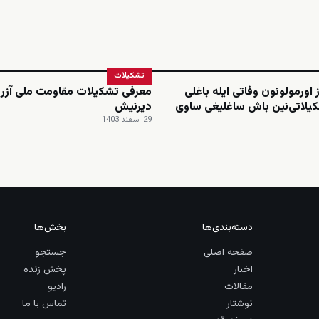
تشکیلات
 اورمولونون وفاتی ایله باغلی
معرفی تشکیلات مقاومت ملی آزرب
یلاتی‌نین باش ساغلیغی ساوی
دیرنیش
29 اسفند 1403
دسته‌بندی‌ها
بخش‌ها
صفحه اصلی
جستجو
اخبار
پخش زنده
مقالات
رادیو
نوشتار
تماس با ما