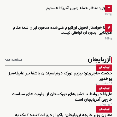
عراقچی: منتظر حمله زمینی آمریکا هستیم
۳
109
آمریکا خواستار تحویل اورانیوم غنی‌شده مدفون ایران شد؛ مقام
۴
آمریکایی: بدون آن توافقی نیست
169
آزربایجان
مشاهده همه
آزربایجان
حکمت حاجی‌یئو: بیزیم تورک دونیاسیندان باشقا بیر عاییله‌میز
یوخدور
18 ساعت پیش
آزربایجان
علی‌اف: روابط با کشورهای تورکستان از اولویت‌های سیاست
خارجی آذربایجان است
5 روز پیش
آزربایجان
معاون وزیر خارجه آزربایجان: باکو از دریافت‌کننده کمک به