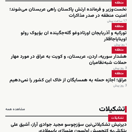
منطقه
نخست‌وزیر و فرمانده ارتش پاکستان راهی عربستان می‌شوند؛
امنیت منطقه در صدر مذاکرات
17 ساعت پیش
منطقه
تورکیه و آذربایجان اورتادوغو گله‌جگینده ان بؤیوک رولو
اوینایاجاقلار
۱ روز پیش
منطقه
هشدار سوریه، اردن، عربستان، و کویت به عراق در مورد مهار
حملات شبه‌نظامیان
3 روز پیش
منطقه
عراق؛ اجازه حمله به همسایگان از خاک این کشور را نمی‌دهیم
3 روز پیش
تشکیلات
مشاهده همه
تشکیلات
دیرنیش تشکیلاتی‌نین سؤزچوسو مجید جوادی آراز، آشیق علی
یئکنلی‌یه کئچمیش اولسون مئساژی یاییملادی