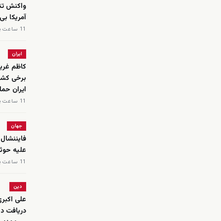
واکنش تند
آمریکا بی
11 ساعت پیش
ایران
کاظم غریب
برخی کشو
ایران حمل
11 ساعت پیش
جهان
فایننشال 
علیه حوث
11 ساعت پیش
دین
علی اکبری
دریافت دل