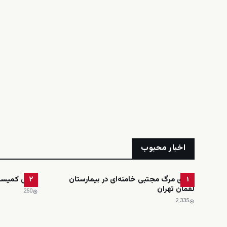
اخبار محبوب
ادعای مرگ مجتبی خامنه‌ای در بیمارستان
رئیس کمیسیون
۲
۱
لقمان تهران
250
2٬335