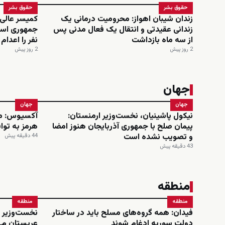
حقوق بشر
حقوق بشر
زندان شیبان اهواز: محرومیت درمانی یک
کمیسر عالی
زندانی عقیدتی و انتقال یک فعال مدنی پس
از سه ماه بازداشت
نفر را اعدا
2 روز پیش
2 روز پیش
جهان
جهان
جهان
نیکول پاشینیان، نخست‌وزیر ارمنستان:
آکسیوس: مذا
پیمان صلح با جمهوری آذربایجان هنوز امضا
هرمز به تو
و تصویب نشده است
44 دقیقه پیش
43 دقیقه پیش
منطقه
منطقه
منطقه
فیدان: همه گروه‌های مسلح باید در ساختار
نخست‌وزیر و
دولت سوریه ادغام شوند
عربستان می