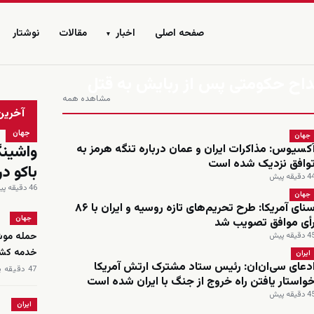
صفحه اصلی
اخبار
مقالات
نوشتار
▾
داح حکومتی پس از ربایش به قتل
مشاهده همه
زنده
آخرین
جهان
جهان
واشینگ
کسیوس: مذاکرات ایران و عمان درباره تنگه هرمز به
وافق نزدیک شده است
باکو د
 دقیقه پیش
46 دقیقه پیش
جهان
سنای آمریکا: طرح تحریم‌های تازه روسیه و ایران با ۸۶
جهان
أی موافق تصویب شد
 دقیقه پیش
خدمه کشته و ۲۰ نفر
ایران
دعای سی‌ان‌ان: رئیس ستاد مشترک ارتش آمریکا
47 دقیقه پیش
واستار یافتن راه خروج از جنگ با ایران شده است
 دقیقه پیش
ایران