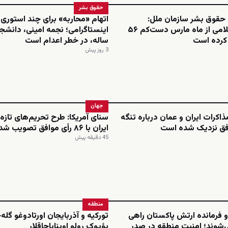
حقوق بشر
 حقوق بشر سازمان ملل:
اتهام «محاربه» برای چند استوری
جمهوری اسلامی از ماه مارس دست‌کم ۵۶
م کرده است
ساله، در خطر اعدام است
3 روز پیش
جهان
کرات ایران و عمان درباره تنگه
سنای آمریکا: طرح تحریم‌های تازه
افق نزدیک شده است
ایران با ۸۶ رأی موافق تصویب شد
45 دقیقه پیش
منطقه
 فرمانده ارتش پاکستان راهی
تورکیه و آذربایجان اورتادوغو گله
‌شوند؛ امنیت منطقه در صدر
بؤیوک رولو اوینایاجاقلار