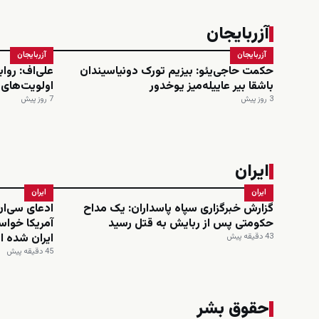
آزربایجان
آزربایجان
آزربایجان
حکمت حاجی‌یئو: بیزیم تورک دونیاسیندان
علی‌اف: روا
باشقا بیر عاییله‌میز یوخدور
اولویت‌های
3 روز پیش
7 روز پیش
ایران
ایران
ایران
گزارش خبرگزاری سپاه پاسداران: یک مداح
ادعای سی‌ا
حکومتی پس از ربایش به قتل رسید
آمریکا خواست
ایران شده 
43 دقیقه پیش
45 دقیقه پیش
حقوق بشر