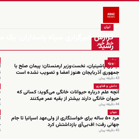
ایران
گزارش خبرگزاری سپاه پاسداران: یک م
خط خبر
رسید
جهان
ویژه
نیکول پاشینیان، نخست‌وزیر ارمنستان: پیمان صلح با
آ
جمهوری آذربایجان هنوز امضا و تصویب نشده است
ت
43 دقیقه پیش
44
دانش و فناوری
آنچه علم درباره حیوانات خانگی می‌گوید: کسانی که
حیوان خانگی دارند بیشتر از بقیه عمر میکنند
ر
44 دقیقه پیش
45
جهان
مرد ۵۰ ساله برای خواستگاری از ولی‌عهد اسپانیا تا جام
ا
جهانی رفت؛ اف‌بی‌آی بازداشتش کرد
خ
45 دقیقه پیش
45