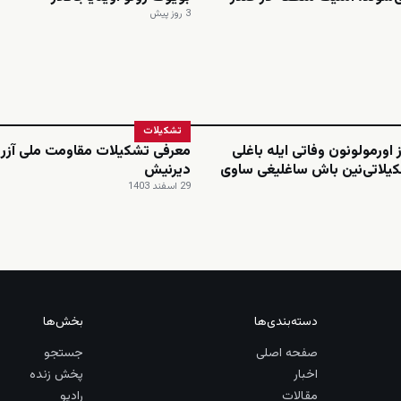
3 روز پیش
تشکیلات
 اورمولونون وفاتی ایله باغلی
معرفی تشکیلات مقاومت ملی آزرب
یلاتی‌نین باش ساغلیغی ساوی
دیرنیش
29 اسفند 1403
دسته‌بندی‌ها
بخش‌ها
صفحه اصلی
جستجو
اخبار
پخش زنده
مقالات
رادیو