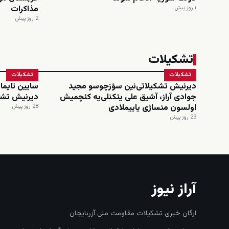
مذاکرات
۱ روز پیش
2 روز پیش
تشکیلات
تشکیلات
تشکیلات
دیرنیش تشکیلاتی‌نین سؤزچوسو مجید
سایین تایماز
جوادی آراز، آشیق علی یئکنلی‌یه کئچمیش
دیرنیش تشک
اولسون مئساژی یاییملادی
28 روز پیش
23 روز پیش
آراز نیوز
ارگان خبری تشکیلات مقاومت ملی آزربایجان