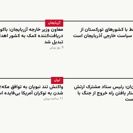
آزربایجان
بط با کشورهای تورکستان از
معاون وزیر خارجه آزربایجان: باکو 
 سیاست خارجی آذربایجان است
دریافت‌کننده کمک به کشور اهدا
تبدیل شد
9 روز پیش
ایران
ن‌ان: رئیس ستاد مشترک ارتش
واکنش تند نبویان به توافق مکه؛ 
ار یافتن راه خروج از جنگ با
شدن به نوکران آمریکا بی‌فایده 
است
11 ساعت پیش