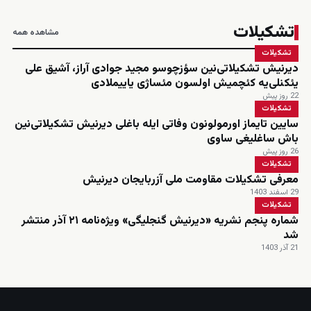
تشکیلات
مشاهده همه
تشکیلات
دیرنیش تشکیلاتی‌نین سؤزچوسو مجید جوادی آراز، آشیق علی
یئکنلی‌یه کئچمیش اولسون مئساژی یاییملادی
22 روز پیش
تشکیلات
سایین تایماز اورمولونون وفاتی ایله باغلی دیرنیش تشکیلاتی‌نین
باش ساغلیغی ساوی
26 روز پیش
تشکیلات
معرفی تشکیلات مقاومت ملی آزربایجان دیرنیش
29 اسفند 1403
تشکیلات
شماره پنجم نشریه «دیرنیش گنجلیگی» ویژه‌نامه ۲۱ آذر منتشر
شد
21 آذر 1403