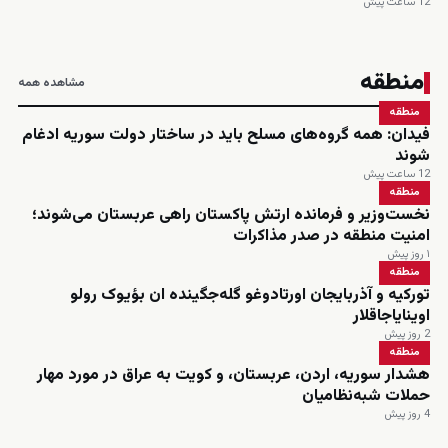
12 ساعت پیش
منطقه
مشاهده همه
منطقه
فیدان: همه گروه‌های مسلح باید در ساختار دولت سوریه ادغام
شوند
12 ساعت پیش
منطقه
نخست‌وزیر و فرمانده ارتش پاکستان راهی عربستان می‌شوند؛
امنیت منطقه در صدر مذاکرات
۱ روز پیش
منطقه
تورکیه و آذربایجان اورتادوغو گله‌جگینده ان بؤیوک رولو
اوینایاجاقلار
2 روز پیش
منطقه
هشدار سوریه، اردن، عربستان، و کویت به عراق در مورد مهار
حملات شبه‌نظامیان
4 روز پیش