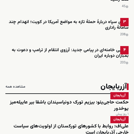
45
ادعای سپاه دربارهٔ حملهٔ تازه به مواضع آمریکا در کویت؛ انهدام چند
۳
سامانهٔ راداری
208
مجتبی خامنه‌ای در پیامی جدید: آرزوی انتقام از ترامپ و دعوت به
۴
بمباران دوباره ایران
203
آزربایجان
مشاهده همه
آزربایجان
حکمت حاجی‌یئو: بیزیم تورک دونیاسیندان باشقا بیر عاییله‌میز
یوخدور
۱ روز پیش
آزربایجان
علی‌اف: روابط با کشورهای تورکستان از اولویت‌های سیاست
خارجی آذربایجان است