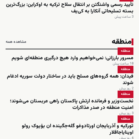
تأیید رسمی واشنگتن بر انتقال سلاح ترکیه به اوکراین: بزرگ‌ترین
بسته تسلیحاتی آنکارا به کی‌یف
3 ساعت پیش
منطقه
مشاهده همه
منطقه
مسرور بارزانی: نمی‌خواهیم وارد هیچ درگیری منطقه‌ای شویم
18 ساعت پیش
منطقه
فیدان: همه گروه‌های مسلح باید در ساختار دولت سوریه ادغام
شوند
2 روز پیش
منطقه
نخست‌وزیر و فرمانده ارتش پاکستان راهی عربستان می‌شوند؛
امنیت منطقه در صدر مذاکرات
3 روز پیش
منطقه
تورکیه و آذربایجان اورتادوغو گله‌جگینده ان بؤیوک رولو
اوینایاجاقلار
4 روز پیش