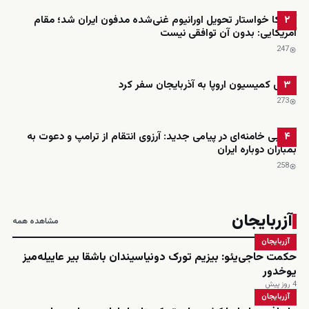
آمریکا خواستار تحویل اورانیوم غنی‌شده مدفون ایران شد؛ مقام
۲
آمریکایی: بدون آن توافقی نیست
247
رئیس کمیسیون اروپا به آذربایجان سفر کرد
۳
273
مجتبی خامنه‌ای در پیامی جدید: آرزوی انتقام از ترامپ و دعوت به
۴
بمباران دوباره ایران
258
آزربایجان
مشاهده همه
آزربایجان
حکمت حاجی‌یئو: بیزیم تورک دونیاسیندان باشقا بیر عاییله‌میز
یوخدور
4 روز پیش
آزربایجان