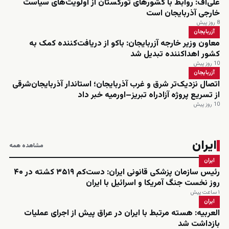
علی‌اف: روابط با کشورهای تورکستان از اولویت‌های سیاست
خارجی آذربایجان است
8 روز پیش
آزربایجان
معاون وزیر خارجه آزربایجان: باکو از دریافت‌کننده کمک به
کشور اهداکننده تبدیل شد
10 روز پیش
آزربایجان
اتصال نزدیک‌تر شرق و غرب آذربایجان؛ استاندار آذربایجان‌شرقی
از تسریع پروژه آزادراه تبریز–اورمیه خبر داد
10 روز پیش
ایران
مشاهده همه
ایران
رئیس سازمان پزشکی قانونی ایران: دست‌کم ۳۵۱۹ کشته در ۴۰
روز نخست جنگ آمریکا و اسرائیل با ایران
۱ ساعت پیش
ایران
العربیه: هسته مرتبط با ایران در عراق پیش از اجرای عملیات
بازداشت شد