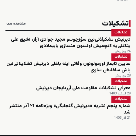
تشکیلات
مشاهده همه
تشکیلات
دیرنیش تشکیلاتی‌نین سؤزچوسو مجید جوادی آراز، آشیق علی
یئکنلی‌یه کئچمیش اولسون مئساژی یاییملادی
24 روز پیش
تشکیلات
سایین تایماز اورمولونون وفاتی ایله باغلی دیرنیش تشکیلاتی‌نین
باش ساغلیغی ساوی
28 روز پیش
تشکیلات
معرفی تشکیلات مقاومت ملی آزربایجان دیرنیش
29 اسفند 1403
تشکیلات
شماره پنجم نشریه «دیرنیش گنجلیگی» ویژه‌نامه ۲۱ آذر منتشر
شد
21 آذر 1403