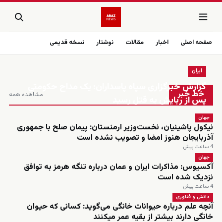
صفحه اصلی
اخبار
مقالات
نوشتار
نسخه قدیمی
ایران
زنده
گزارش خبرگزاری سپاه پاسداران: یک مداح حکومتی
خط خبر
مشاهده همه
پس از ربایش به قتل رسید
جهان
نیکول پاشینیان، نخست‌وزیر ارمنستان: پیمان صلح با جمهوری
آذربایجان هنوز امضا و تصویب نشده است
4 ساعت پیش
جهان
آکسیوس: مذاکرات ایران و عمان درباره تنگه هرمز به توافق
نزدیک شده است
4 ساعت پیش
دانش و فناوری
آنچه علم درباره حیوانات خانگی می‌گوید: کسانی که حیوان
خانگی دارند بیشتر از بقیه عمر میکنند