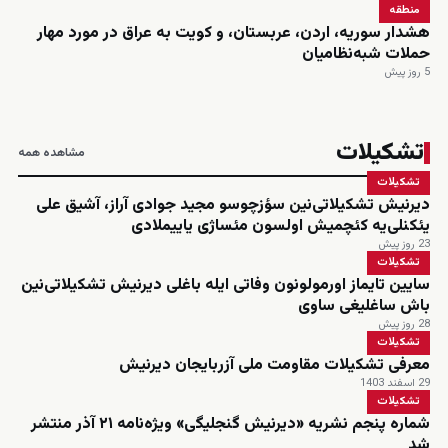
منطقه
هشدار سوریه، اردن، عربستان، و کویت به عراق در مورد مهار
حملات شبه‌نظامیان
5 روز پیش
تشکیلات
مشاهده همه
تشکیلات
دیرنیش تشکیلاتی‌نین سؤزچوسو مجید جوادی آراز، آشیق علی
یئکنلی‌یه کئچمیش اولسون مئساژی یاییملادی
23 روز پیش
تشکیلات
سایین تایماز اورمولونون وفاتی ایله باغلی دیرنیش تشکیلاتی‌نین
باش ساغلیغی ساوی
28 روز پیش
تشکیلات
معرفی تشکیلات مقاومت ملی آزربایجان دیرنیش
29 اسفند 1403
تشکیلات
شماره پنجم نشریه «دیرنیش گنجلیگی» ویژه‌نامه ۲۱ آذر منتشر
شد