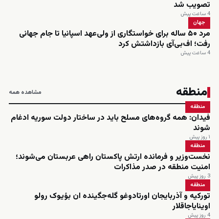
تصویب شد
4 ساعت پیش
جهان
مرد ۵۰ ساله برای خواستگاری از ولی‌عهد اسپانیا تا جام جهانی
رفت؛ اف‌بی‌آی بازداشتش کرد
4 ساعت پیش
منطقه
مشاهده همه
منطقه
فیدان: همه گروه‌های مسلح باید در ساختار دولت سوریه ادغام
شوند
۱ روز پیش
منطقه
نخست‌وزیر و فرمانده ارتش پاکستان راهی عربستان می‌شوند؛
امنیت منطقه در صدر مذاکرات
3 روز پیش
منطقه
تورکیه و آذربایجان اورتادوغو گله‌جگینده ان بؤیوک رولو
اوینایاجاقلار
4 روز پیش