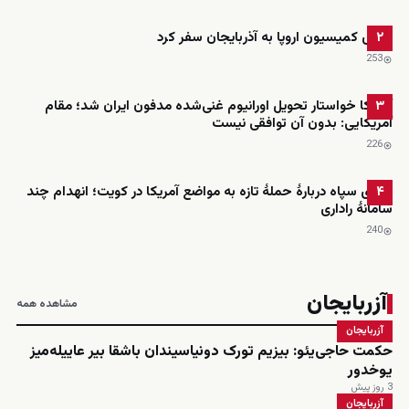
رئیس کمیسیون اروپا به آذربایجان سفر کرد
۲
253
آمریکا خواستار تحویل اورانیوم غنی‌شده مدفون ایران شد؛ مقام
۳
آمریکایی: بدون آن توافقی نیست
226
ادعای سپاه دربارهٔ حملهٔ تازه به مواضع آمریکا در کویت؛ انهدام چند
۴
سامانهٔ راداری
240
آزربایجان
مشاهده همه
آزربایجان
حکمت حاجی‌یئو: بیزیم تورک دونیاسیندان باشقا بیر عاییله‌میز
یوخدور
3 روز پیش
آزربایجان