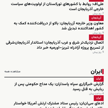
علی‌اف: روابط با کشورهای تورکستان از اولویت‌های سیاست
خارجی آذربایجان است
7 روز پیش
آزربایجان
معاون وزیر خارجه آزربایجان: باکو از دریافت‌کننده کمک به
کشور اهداکننده تبدیل شد
9 روز پیش
آزربایجان
اتصال نزدیک‌تر شرق و غرب آذربایجان؛ استاندار آذربایجان‌شرقی
از تسریع پروژه آزادراه تبریز–اورمیه خبر داد
9 روز پیش
ایران
مشاهده همه
ایران
گزارش خبرگزاری سپاه پاسداران: یک مداح حکومتی پس از
ربایش به قتل رسید
4 ساعت پیش
ایران
ادعای سی‌ان‌ان: رئیس ستاد مشترک ارتش آمریکا خواستار