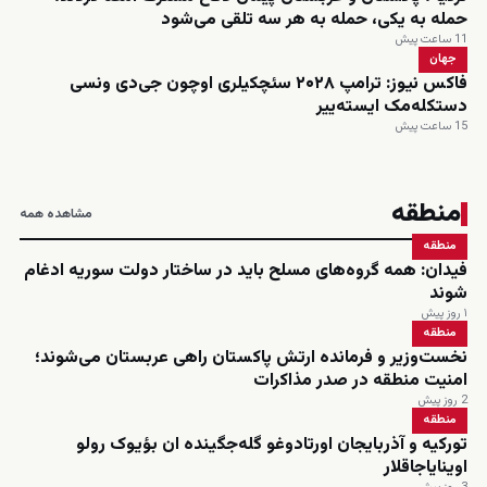
حمله به یکی، حمله به هر سه تلقی می‌شود
11 ساعت پیش
جهان
فاکس نیوز: ترامپ ۲۰۲۸ سئچکیلری اوچون جی‌دی ونسی
دستکله‌مک ایسته‌ییر
15 ساعت پیش
منطقه
مشاهده همه
منطقه
فیدان: همه گروه‌های مسلح باید در ساختار دولت سوریه ادغام
شوند
۱ روز پیش
منطقه
نخست‌وزیر و فرمانده ارتش پاکستان راهی عربستان می‌شوند؛
امنیت منطقه در صدر مذاکرات
2 روز پیش
منطقه
تورکیه و آذربایجان اورتادوغو گله‌جگینده ان بؤیوک رولو
اوینایاجاقلار