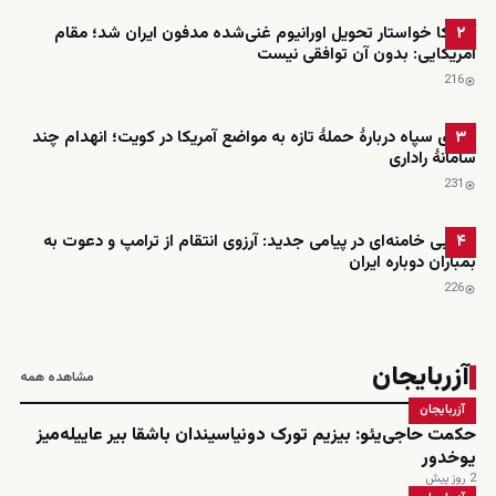
آمریکا خواستار تحویل اورانیوم غنی‌شده مدفون ایران شد؛ مقام
۲
آمریکایی: بدون آن توافقی نیست
216
ادعای سپاه دربارهٔ حملهٔ تازه به مواضع آمریکا در کویت؛ انهدام چند
۳
سامانهٔ راداری
231
مجتبی خامنه‌ای در پیامی جدید: آرزوی انتقام از ترامپ و دعوت به
۴
بمباران دوباره ایران
226
آزربایجان
مشاهده همه
آزربایجان
حکمت حاجی‌یئو: بیزیم تورک دونیاسیندان باشقا بیر عاییله‌میز
یوخدور
2 روز پیش