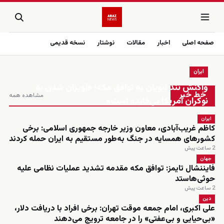
صفحه اصلی
اخبار
مقالات
نوشتار
نسخه قدیمی
ایران
زنده
واکنش تند نبویان به توافق مکه؛ «آویزان شدن به
خط خبر
مشاهده همه
نوکران آمریکا بی‌فایده است»
ایران
کاظم غریب‌آبادی، معاون وزیر خارجه جمهوری اسلامی: برخی
کشورهای همسایه در جنگ به‌طور مستقیم به ایران حمله کردند
2 ساعت پیش
جهان
فایننشال تایمز: توافق مکه مقدمه تشدید عملیات نظامی علیه
حوثی‌هاستد
2 ساعت پیش
دین
علی اکبری، امام جمعه موقت تهران: برخی افراد با دریافت دلار،
«بی‌حیایی و بی‌عفتی» را در جامعه ترویج می‌دهند