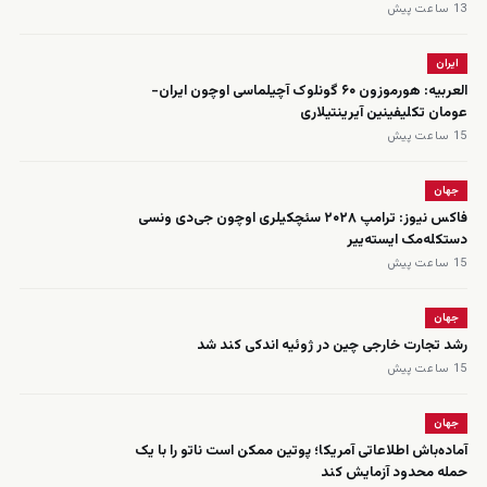
13 ساعت پیش
ایران
العربیه: هورموزون ۶۰ گونلوک آچیلماسی اوچون ایران-
عومان تکلیفینین آیرینتیلاری
15 ساعت پیش
جهان
فاکس نیوز: ترامپ ۲۰۲۸ سئچکیلری اوچون جی‌دی ونسی
دستکله‌مک ایسته‌ییر
15 ساعت پیش
جهان
رشد تجارت خارجی چین در ژوئیه اندکی کند شد
15 ساعت پیش
جهان
آماده‌باش اطلاعاتی آمریکا؛ پوتین ممکن است ناتو را با یک
حمله محدود آزمایش کند