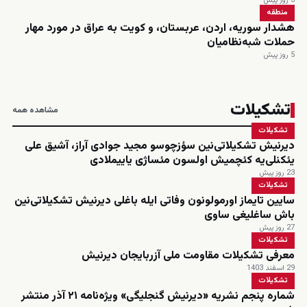
3 روز پیش
منطقه
هشدار سوریه، اردن، عربستان، و کویت به عراق در مورد مهار
حملات شبه‌نظامیان
5 روز پیش
تشکیلات
مشاهده همه
تشکیلات
دیرنیش تشکیلاتی‌نین سؤزچوسو مجید جوادی آراز، آشیق علی
یئکنلی‌یه کئچمیش اولسون مئساژی یاییملادی
23 روز پیش
تشکیلات
سایین تایماز اورمولونون وفاتی ایله باغلی دیرنیش تشکیلاتی‌نین
باش ساغلیغی ساوی
27 روز پیش
تشکیلات
معرفی تشکیلات مقاومت ملی آزربایجان دیرنیش
29 اسفند 1403
تشکیلات
شماره پنجم نشریه «دیرنیش گنجلیگی» ویژه‌نامه ۲۱ آذر منتشر