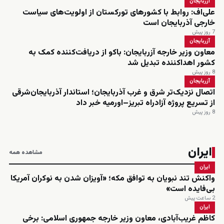
آزربایجان
علی‌اف: روابط با کشورهای تورکستان از اولویت‌های سیاست
خارجی آذربایجان است
7 روز پیش
آزربایجان
معاون وزیر خارجه آزربایجان: باکو از دریافت‌کننده کمک به
کشور اهداکننده تبدیل شد
8 روز پیش
آزربایجان
اتصال نزدیک‌تر شرق و غرب آذربایجان؛ استاندار آذربایجان‌شرقی
از تسریع پروژه آزادراه تبریز–اورمیه خبر داد
8 روز پیش
ایران
مشاهده همه
ایران
واکنش تند نبویان به توافق مکه؛ «آویزان شدن به نوکران آمریکا
بی‌فایده است»
2 ساعت پیش
ایران
کاظم غریب‌آبادی، معاون وزیر خارجه جمهوری اسلامی: برخی