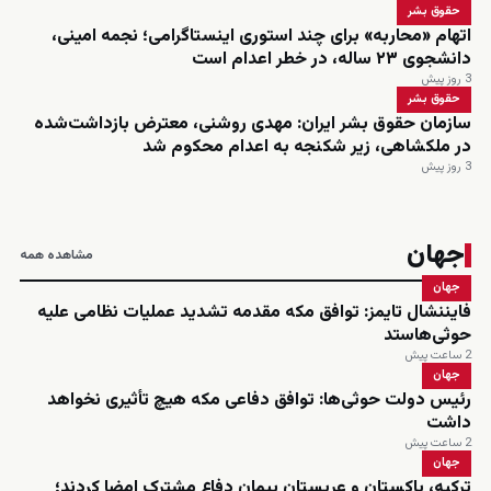
حقوق بشر
اتهام «محاربه» برای چند استوری اینستاگرامی؛ نجمه امینی،
دانشجوی ۲۳ ساله، در خطر اعدام است
3 روز پیش
حقوق بشر
سازمان حقوق بشر ایران: مهدی روشنی، معترض بازداشت‌شده
در ملکشاهی، زیر شکنجه به اعدام محکوم شد
3 روز پیش
جهان
مشاهده همه
جهان
فایننشال تایمز: توافق مکه مقدمه تشدید عملیات نظامی علیه
حوثی‌هاستد
2 ساعت پیش
جهان
رئیس دولت حوثی‌ها: توافق دفاعی مکه هیچ تأثیری نخواهد
داشت
2 ساعت پیش
جهان
ترکیه، پاکستان و عربستان پیمان دفاع مشترک امضا کردند؛