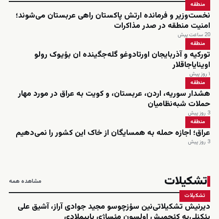
منطقه
نخست‌وزیر و فرمانده ارتش پاکستان راهی عربستان می‌شوند؛
امنیت منطقه در صدر مذاکرات
20 ساعت پیش
منطقه
تورکیه و آذربایجان اورتادوغو گله‌جگینده ان بؤیوک رولو
اوینایاجاقلار
۱ روز پیش
منطقه
هشدار سوریه، اردن، عربستان، و کویت به عراق در مورد مهار
حملات شبه‌نظامیان
3 روز پیش
منطقه
عراق؛ اجازه حمله به همسایگان از خاک این کشور را نمی‌دهیم
3 روز پیش
تشکیلات
مشاهده همه
تشکیلات
دیرنیش تشکیلاتی‌نین سؤزچوسو مجید جوادی آراز، آشیق علی
یئکنلی‌یه کئچمیش اولسون مئساژی یاییملادی