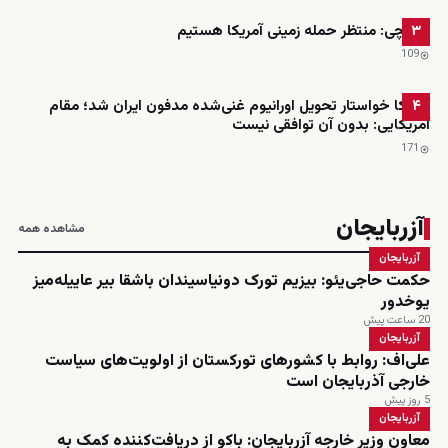
عراقچی: منتظر حمله زمینی آمریکا هستیم
۳
109
آمریکا خواستار تحویل اورانیوم غنی‌شده مدفون ایران شد؛ مقام
۴
آمریکایی: بدون آن توافقی نیست
171
آزربایجان
مشاهده همه
آزربایجان
حکمت حاجی‌یئو: بیزیم تورک دونیاسیندان باشقا بیر عاییله‌میز
یوخدور
20 ساعت پیش
آزربایجان
علی‌اف: روابط با کشورهای تورکستان از اولویت‌های سیاست
خارجی آذربایجان است
5 روز پیش
آزربایجان
معاون وزیر خارجه آزربایجان: باکو از دریافت‌کننده کمک به