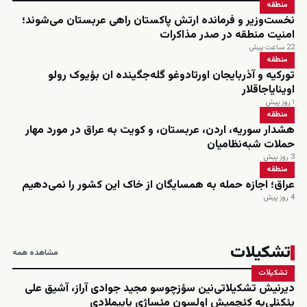
منطقه
نخست‌وزیر و فرمانده ارتش پاکستان راهی عربستان می‌شوند؛
امنیت منطقه در صدر مذاکرات
22 ساعت پیش
منطقه
تورکیه و آذربایجان اورتادوغو گله‌جگینده ان بؤیوک رولو
اوینایاجاقلار
۱ روز پیش
منطقه
هشدار سوریه، اردن، عربستان، و کویت به عراق در مورد مهار
حملات شبه‌نظامیان
3 روز پیش
منطقه
عراق؛ اجازه حمله به همسایگان از خاک این کشور را نمی‌دهیم
4 روز پیش
تشکیلات
مشاهده همه
تشکیلات
دیرنیش تشکیلاتی‌نین سؤزچوسو مجید جوادی آراز، آشیق علی
یئکنلی‌یه کئچمیش اولسون مئساژی یاییملادی