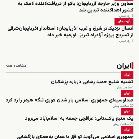
معاون وزیر خارجه آزربایجان: باکو از دریافت‌کننده کمک به
کشور اهداکننده تبدیل شد
6 روز پیش
آزربایجان
اتصال نزدیک‌تر شرق و غرب آذربایجان؛ استاندار آذربایجان‌شرقی
از تسریع پروژه آزادراه تبریز–اورمیه خبر داد
7 روز پیش
ایران
مشاهده همه
ایران
تشبیه شنیع حمید رسایی درباره پزشکیان
۱ ساعت پیش
ایران
صداوسیمای جمهوری اسلامی باز شدن فوری تنگه هرمز را رد کرد
20 ساعت پیش
ایران
یک منبع پاکستانی: عراقچی جمعه به اسلام‌آباد می‌رود
20 ساعت پیش
ایران
جمهوری اسلامی می‌گوید توافق با عمان به‌معنای بازگشایی