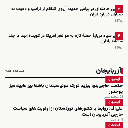
مجتبی خامنه‌ای در پیامی جدید: آرزوی انتقام از ترامپ و دعوت به
۳
بمباران دوباره ایران
187
ادعای سپاه دربارهٔ حملهٔ تازه به مواضع آمریکا در کویت؛ انهدام چند
۴
سامانهٔ راداری
190
آزربایجان
مشاهده همه
آزربایجان
حکمت حاجی‌یئو: بیزیم تورک دونیاسیندان باشقا بیر عاییله‌میز
یوخدور
23 ساعت پیش
آزربایجان
علی‌اف: روابط با کشورهای تورکستان از اولویت‌های سیاست
خارجی آذربایجان است
5 روز پیش
آزربایجان