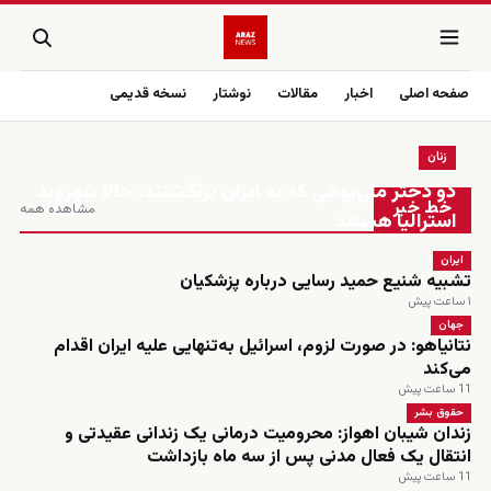
صفحه اصلی
اخبار
مقالات
نوشتار
نسخه قدیمی
زنان
زنده
دو دختر ملی‌پوشی که به ایران برنگشتند، حالا شهروند
خط خبر
مشاهده همه
استرالیا هستند
ایران
تشبیه شنیع حمید رسایی درباره پزشکیان
۱ ساعت پیش
جهان
نتانیاهو: در صورت لزوم، اسرائیل به‌تنهایی علیه ایران اقدام
می‌کند
11 ساعت پیش
حقوق بشر
زندان شیبان اهواز: محرومیت درمانی یک زندانی عقیدتی و
انتقال یک فعال مدنی پس از سه ماه بازداشت
11 ساعت پیش