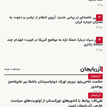
47
مجتبی خامنه‌ای در پیامی جدید: آرزوی انتقام از ترامپ و دعوت به
۳
بمباران دوباره ایران
207
ادعای سپاه دربارهٔ حملهٔ تازه به مواضع آمریکا در کویت؛ انهدام چند
۴
سامانهٔ راداری
212
آزربایجان
مشاهده همه
آزربایجان
حکمت حاجی‌یئو: بیزیم تورک دونیاسیندان باشقا بیر عاییله‌میز
یوخدور
۱ روز پیش
آزربایجان
علی‌اف: روابط با کشورهای تورکستان از اولویت‌های سیاست
خارجی آذربایجان است