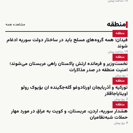
15 ساعت پیش
منطقه
مشاهده همه
منطقه
فیدان: همه گروه‌های مسلح باید در ساختار دولت سوریه ادغام
شوند
14 ساعت پیش
منطقه
نخست‌وزیر و فرمانده ارتش پاکستان راهی عربستان می‌شوند؛
امنیت منطقه در صدر مذاکرات
۱ روز پیش
منطقه
تورکیه و آذربایجان اورتادوغو گله‌جگینده ان بؤیوک رولو
اوینایاجاقلار
2 روز پیش
منطقه
هشدار سوریه، اردن، عربستان، و کویت به عراق در مورد مهار
حملات شبه‌نظامیان
4 روز پیش