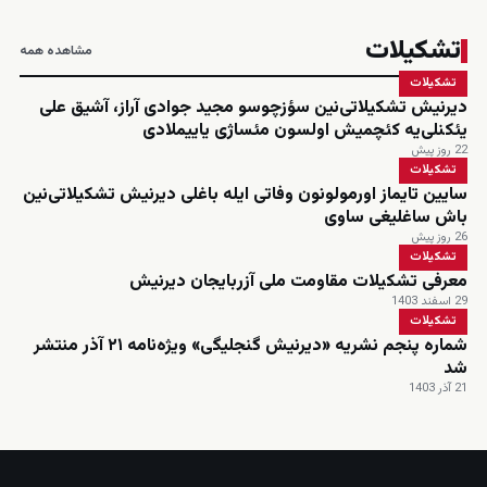
تشکیلات
مشاهده همه
تشکیلات
دیرنیش تشکیلاتی‌نین سؤزچوسو مجید جوادی آراز، آشیق علی
یئکنلی‌یه کئچمیش اولسون مئساژی یاییملادی
22 روز پیش
تشکیلات
سایین تایماز اورمولونون وفاتی ایله باغلی دیرنیش تشکیلاتی‌نین
باش ساغلیغی ساوی
26 روز پیش
تشکیلات
معرفی تشکیلات مقاومت ملی آزربایجان دیرنیش
29 اسفند 1403
تشکیلات
شماره پنجم نشریه «دیرنیش گنجلیگی» ویژه‌نامه ۲۱ آذر منتشر
شد
21 آذر 1403