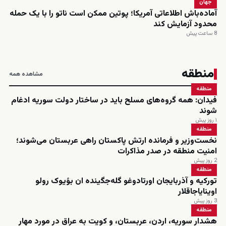
جهان
آماده‌باش اطلاعاتی آمریکا؛ پوتین ممکن است ناتو را با یک حمله
محدود آزمایش کند
8 ساعت پیش
منطقه
مشاهده همه
منطقه
فیدان: همه گروه‌های مسلح باید در ساختار دولت سوریه ادغام
شوند
۱ روز پیش
منطقه
نخست‌وزیر و فرمانده ارتش پاکستان راهی عربستان می‌شوند؛
امنیت منطقه در صدر مذاکرات
2 روز پیش
منطقه
تورکیه و آذربایجان اورتادوغو گله‌جگینده ان بؤیوک رولو
اوینایاجاقلار
3 روز پیش
منطقه
هشدار سوریه، اردن، عربستان، و کویت به عراق در مورد مهار