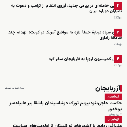
مجتبی خامنه‌ای در پیامی جدید: آرزوی انتقام از ترامپ و دعوت به
۲
بمباران دوباره ایران
222
ادعای سپاه دربارهٔ حملهٔ تازه به مواضع آمریکا در کویت؛ انهدام چند
۳
سامانهٔ راداری
226
رئیس کمیسیون اروپا به آذربایجان سفر کرد
۴
237
آزربایجان
مشاهده همه
آزربایجان
حکمت حاجی‌یئو: بیزیم تورک دونیاسیندان باشقا بیر عاییله‌میز
یوخدور
2 روز پیش
آزربایجان
علی‌اف: روابط با کشورهای تورکستان از اولویت‌های سیاست