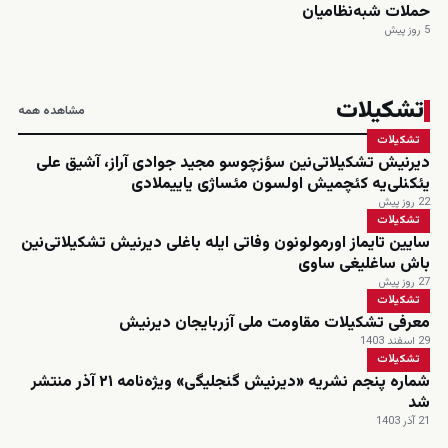
حملات شبه‌نظامیان
5 روز پیش
تشکیلات
مشاهده همه
تشکیلات
دیرنیش تشکیلاتی‌نین سؤزچوسو مجید جوادی آراز، آشیق علی
یئکنلی‌یه کئچمیش اولسون مئساژی یاییملادی
22 روز پیش
تشکیلات
سایین تایماز اورمولونون وفاتی ایله باغلی دیرنیش تشکیلاتی‌نین
باش ساغلیغی ساوی
27 روز پیش
تشکیلات
معرفی تشکیلات مقاومت ملی آزربایجان دیرنیش
29 اسفند 1403
تشکیلات
شماره پنجم نشریه «دیرنیش گنجلیگی» ویژه‌نامه ۲۱ آذر منتشر
شد
21 آذر 1403