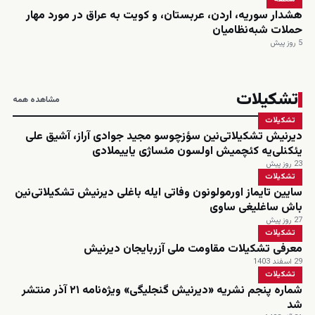
هشدار سوریه، اردن، عربستان، و کویت به عراق در مورد مهار
حملات شبه‌نظامیان
5 روز پیش
تشکیلات
مشاهده همه
تشکیلات
دیرنیش تشکیلاتی‌نین سؤزچوسو مجید جوادی آراز، آشیق علی
یئکنلی‌یه کئچمیش اولسون مئساژی یاییملادی
23 روز پیش
تشکیلات
سایین تایماز اورمولونون وفاتی ایله باغلی دیرنیش تشکیلاتی‌نین
باش ساغلیغی ساوی
27 روز پیش
تشکیلات
معرفی تشکیلات مقاومت ملی آزربایجان دیرنیش
29 اسفند 1403
تشکیلات
شماره پنجم نشریه «دیرنیش گنجلیگی» ویژه‌نامه ۲۱ آذر منتشر
شد