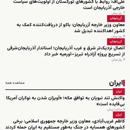
علی‌اف: روابط با کشورهای تورکستان از اولویت‌های سیاست
خارجی آذربایجان است
7 روز پیش
آزربایجان
معاون وزیر خارجه آزربایجان: باکو از دریافت‌کننده کمک به
کشور اهداکننده تبدیل شد
8 روز پیش
آزربایجان
اتصال نزدیک‌تر شرق و غرب آذربایجان؛ استاندار آذربایجان‌شرقی
از تسریع پروژه آزادراه تبریز–اورمیه خبر داد
9 روز پیش
ایران
مشاهده همه
ایران
واکنش تند نبویان به توافق مکه؛ «آویزان شدن به نوکران آمریکا
بی‌فایده است»
9 ساعت پیش
ایران
کاظم غریب‌آبادی، معاون وزیر خارجه جمهوری اسلامی: برخی
کشورهای همسایه در جنگ به‌طور مستقیم به ایران حمله کردند