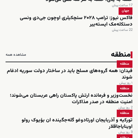
17 ساعت پیش
جهان
فاکس نیوز: ترامپ ۲۰۲۸ سئچکیلری اوچون جی‌دی ونسی
دستکله‌مک ایسته‌ییر
22 ساعت پیش
منطقه
مشاهده همه
منطقه
فیدان: همه گروه‌های مسلح باید در ساختار دولت سوریه ادغام
شوند
۱ روز پیش
منطقه
نخست‌وزیر و فرمانده ارتش پاکستان راهی عربستان می‌شوند؛
امنیت منطقه در صدر مذاکرات
2 روز پیش
منطقه
تورکیه و آذربایجان اورتادوغو گله‌جگینده ان بؤیوک رولو
اوینایاجاقلار
3 روز پیش
منطقه