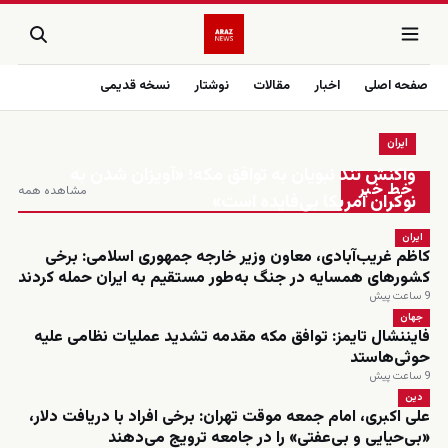
صفحه اصلی
اخبار
مقالات
نوشتار
نسخه قدیمی
ایران
زنده
واکنش تند نبویان به توافق مکه؛ «آویزان شدن به
خط خبر
مشاهده همه
نوکران آمریکا بی‌فایده است»
ایران
کاظم غریب‌آبادی، معاون وزیر خارجه جمهوری اسلامی: برخی
کشورهای همسایه در جنگ به‌طور مستقیم به ایران حمله کردند
9 ساعت پیش
جهان
فایننشال تایمز: توافق مکه مقدمه تشدید عملیات نظامی علیه
حوثی‌هاستد
9 ساعت پیش
دین
علی اکبری، امام جمعه موقت تهران: برخی افراد با دریافت دلار،
«بی‌حیایی و بی‌عفتی» را در جامعه ترویج می‌دهند