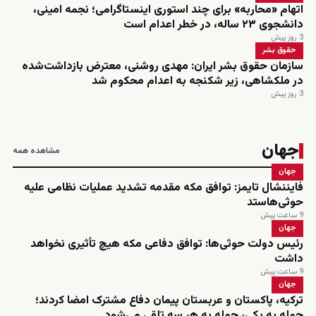
اتهام «محاربه» برای چند استوری اینستاگرامی؛ نجمه امینی،
دانشجوی ۲۳ ساله، در خطر اعدام است
3 روز پیش
حقوق بشر
سازمان حقوق بشر ایران: مهدی روشنی، معترض بازداشت‌شده
در ملکشاهی، زیر شکنجه به اعدام محکوم شد
3 روز پیش
جهان
مشاهده همه
جهان
فایننشال تایمز: توافق مکه مقدمه تشدید عملیات نظامی علیه
حوثی‌هاستد
9 ساعت پیش
جهان
رئیس دولت حوثی‌ها: توافق دفاعی مکه هیچ تأثیری نخواهد
داشت
9 ساعت پیش
جهان
ترکیه، پاکستان و عربستان پیمان دفاع مشترک امضا کردند؛
حمله به یکی، حمله به هر سه تلقی می‌شود