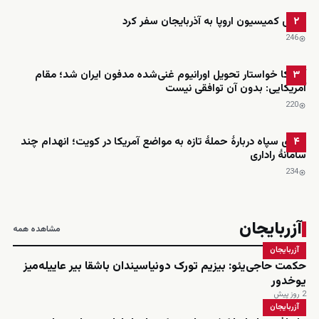
رئیس کمیسیون اروپا به آذربایجان سفر کرد
۲
246
آمریکا خواستار تحویل اورانیوم غنی‌شده مدفون ایران شد؛ مقام
۳
آمریکایی: بدون آن توافقی نیست
220
ادعای سپاه دربارهٔ حملهٔ تازه به مواضع آمریکا در کویت؛ انهدام چند
۴
سامانهٔ راداری
234
آزربایجان
مشاهده همه
آزربایجان
حکمت حاجی‌یئو: بیزیم تورک دونیاسیندان باشقا بیر عاییله‌میز
یوخدور
2 روز پیش
آزربایجان