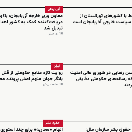
آزربایجان
بط با کشورهای تورکستان از
معاون وزیر خارجه آزربایجان: باکو 
 سیاست خارجی آذربایجان است
دریافت‌کننده کمک به کشور اهدا
تبدیل شد
10 روز پیش
ایران
ن رضایی در شورای عالی امنیت
روایت تازه منابع حکومتی از قتل 
ه رسانه‌های حکومتی دقایقی
بلاگر جوان متهم اصلی پرونده مع
دند
10 ساعت پیش
حقوق بشر
 حقوق بشر سازمان ملل:
اتهام «محاربه» برای چند استوری