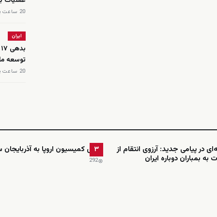
عملیات ب
20 ساعت پیش
ایران
ب
توسعه مل
20 ساعت پیش
ای در پیامی جدید: آرزوی انتقام از
رئیس کمیسیون اروپا به آذربایجان س
۳
 به بمباران دوباره ایران
292