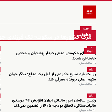
جهان
خط خبر
مرگ کشورها در سکوت: تک فرزندی جوامع 
ایران
ویژه
رسانه‌های حکومتی مدعی دیدار پزشکیان و مجتبی
ا
خامنه‌ای شدند
ک
10 ساعت پیش
10
ایران
روایت تازه منابع حکومتی از قتل یک مداح؛ بلاگر جوان
ح
متهم اصلی پرونده معرفی شد
س
ن
10 ساعت پیش
10
ایران
رئیس سازمان امور مالیاتی ایران: افزایش ۴۶ درصدی
ب
مالیات‌ستانی، تحقق بودجه ۱۴۰۵ را تضمین نمی‌کند
ک
10 ساعت پیش
10