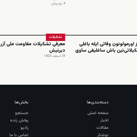
4 روز پیش
تشکیلات
 اورمولونون وفاتی ایله باغلی
معرفی تشکیلات مقاومت ملی آزرب
یلاتی‌نین باش ساغلیغی ساوی
دیرنیش
29 اسفند 1403
دسته‌بندی‌ها
بخش‌ها
صفحه اصلی
جستجو
اخبار
پخش زنده
مقالات
رادیو
نوشتار
تماس با ما