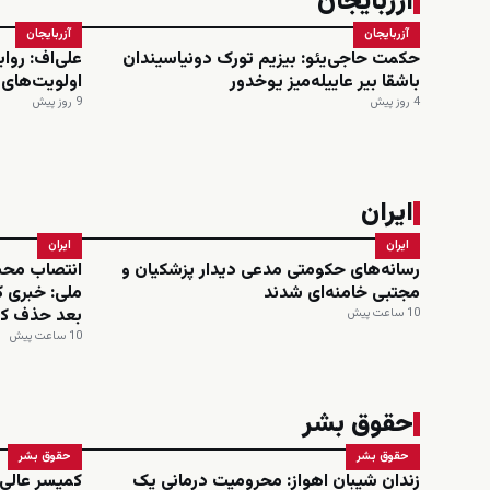
آزربایجان
آزربایجان
آزربایجان
حکمت حاجی‌یئو: بیزیم تورک دونیاسیندان
علی‌اف: روا
باشقا بیر عاییله‌میز یوخدور
اولویت‌های
4 روز پیش
9 روز پیش
ایران
ایران
ایران
رسانه‌های حکومتی مدعی دیدار پزشکیان و
انتصاب محس
مجتبی خامنه‌ای شدند
ملی: خبری ک
بعد حذف کر
10 ساعت پیش
10 ساعت پیش
حقوق بشر
حقوق بشر
حقوق بشر
زندان شیبان اهواز: محرومیت درمانی یک
کمیسر عالی