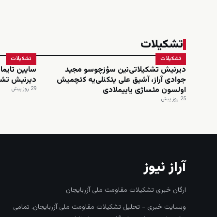
تشکیلات
تشکیلات
تشکیلات
دیرنیش تشکیلاتی‌نین سؤزچوسو مجید
سایین تایماز
جوادی آراز، آشیق علی یئکنلی‌یه کئچمیش
دیرنیش تشک
اولسون مئساژی یاییملادی
29 روز پیش
25 روز پیش
آراز نیوز
ارگان خبری تشکیلات مقاومت ملی آزربایجان
وبسایت خبری - تحلیل تشکیلات مقاومت ملی آزربایجان. تمامی