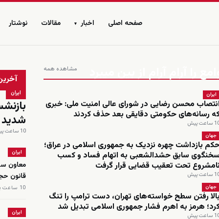
صفحه اصلی
اخبار
مقالات
نوشتار
▾
را آرام آرام از بین میبرد
مشاهده همه
زنده
آخرین
ایران
ایران
بازنشس
نتصاب محسن رضایی در شورای عالی امنیت ملی: خبری
ه رسانه‌های حکومتی دقایقی بعد حذف کردند
شدید ب
 ساعت پیش
10 ساعت پیش
جهان
کم بازداشت چهره نزدیک به جمهوری اسلامی در عراق؛
ایران
خنگوی سابق حشدالشعبی به اتهام فساد و کسب
امشروع تحت تعقیب قضایی قرار گرفت
معاون سی
 ساعت پیش
قانون حج
جهان
10 ساعت پیش
الا رفتن سطح خواسته‌های تهران، دست ترامپ را تنگ
رد؛ هرمز به اهرم فشار جمهوری اسلامی تبدیل شد
ایران
 ساعت پیش