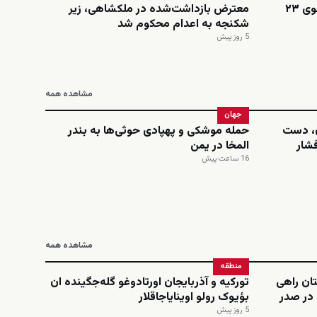
اینستاگرامی؛ نجمه امینی، دانشجوی ۲۳
معترض بازداشت‌شده در ملکشاهی، زیر
شکنجه به اعدام محکوم شد
5 روز پیش
مشاهده همه
جهان
ن، دست
حمله موشکی و پهپادی حوثی‌ها به بندر
فشار
المخا در یمن
16 ساعت پیش
مشاهده همه
منطقه
ان راهی
تورکیه و آذربایجان اورتادوغو گله‌جگینده ان
در صدر
بؤیوک رولو اوینایاجاقلار
5 روز پیش