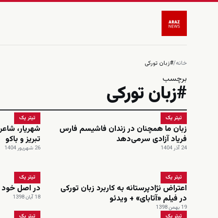
خانه
/
#زبان تورکی
برچسب
#زبان تورکی
تیتر یک
تیتر یک
زبان ما همچنان در زندان فاشیسم فارس
شهریار، شاعر 
فریاد آزادی سر‌می‌دهد
تبریز و باکو
24 آذر 1404
26 شهریور 1404
تیتر یک
تیتر یک
اعتراض نژادپرستانه به کاربرد زبان تورکی
در اصل خود 
در فیلم «آتابای» + ویدئو
18 آبان 1398
19 بهمن 1398
تیتر یک
تیتر یک