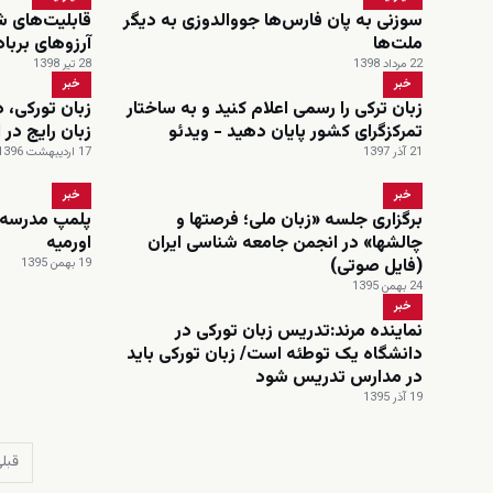
سوزنی به پان فارس‌ها جووالدوزی به دیگر
قابلیت‌های شگ
ملت‌ها
آرزوهای برباد
22 مرداد 1398
28 تیر 1398
خبر
خبر
زبان ترکی را رسمی اعلام کنید و به ساختار
زبان تورکی، 
تمرکزگرای کشور پایان دهید - ویدئو
زبان رایج در ا
21 آذر 1397
17 اردیبهشت 1396
خبر
خبر
برگزاری جلسه «زبان ملی؛ فرصتها و
پلمپ مدرسه ز
چالشها» در انجمن جامعه شناسی ایران
اورمیه
(فایل صوتی)
19 بهمن 1395
24 بهمن 1395
خبر
نماینده مرند:تدریس زبان تورکی در
دانشگاه یک توطئه است/ زبان تورکی باید
در مدارس تدریس شود
19 آذر 1395
قبل