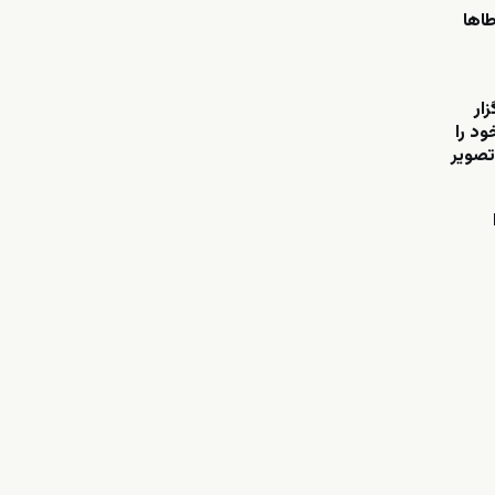
طاها
ار
ود را
تصویر