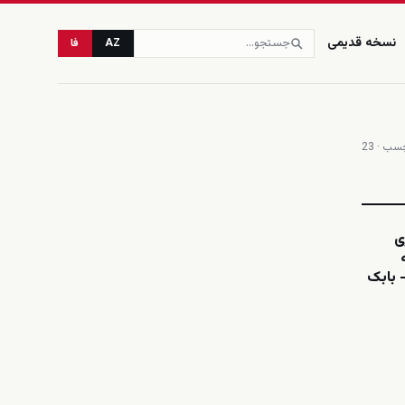
نسخه قدیمی
AZ
فا
ب · 23
زنده
ی
 بابک