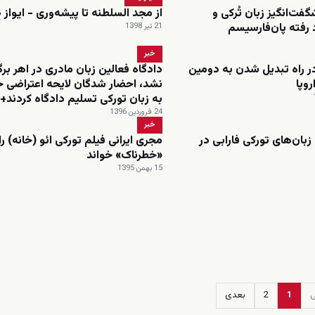
فت‌انگیز زبان تُرکی و
از مجد السلطنه تا پیشه‌وری - ایواز 
 رفته پان‌فارسیسم
21 تیر 1398
خبر
در راه تبدیل شدن به دومین
دادگاه فعالین زبان مادری در اهر برگز
روپا
نشد، احضار شدگان لایحه اعتراضی خ
به زبان تورکی تسلیم دادگاه کردند+
24 فروردین 1396
خبر
بان‌های تورکی فارابی در
مجری ایرانی فیلم تورکی ائو (خانه) را
«خطرناک» خواند
15 بهمن 1395
ی
1
2
بعدی