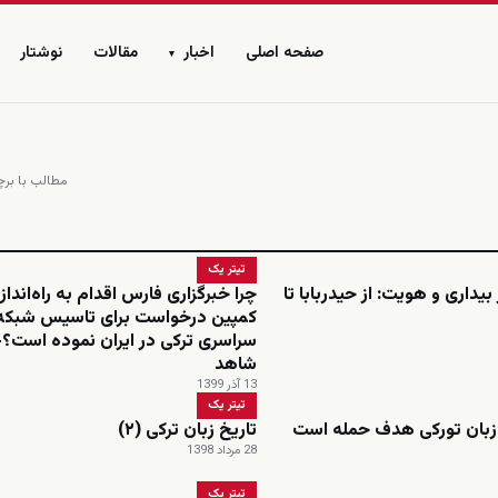
صفحه اصلی
اخبار
مقالات
نوشتار
▾
مطالب با برچس
تیتر یک
بیداری و هویت: از حیدربابا تا
چرا خبرگزاری فارس اقدام به راه‌انداز
کمپین درخواست برای تاسیس شبکه
سراسری ترکی در ایران نموده است؟-
شاهد
13 آذر 1399
تیتر یک
زبان تورکی هدف حمله است
تاریخ زبان ترکی (۲)
28 مرداد 1398
تیتر یک