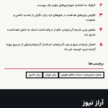
۲
کرکوک به اتحادیه شهرداری‌های جهان ترک پیوست
۳
افزایش ترورهای هدفمند در شهرهای کرد زبان؛ نگرانی از تشدید ناامنی و
خشونت
۴
معاون وزیر خارجه آزربایجان: باکو از دریافت‌کننده کمک به کشور اهداکننده
تبدیل شد
۵
اتصال نزدیک‌تر شرق و غرب آذربایجان؛ استاندار آذربایجان‌شرقی از تسریع پروژه
آزادراه تبریز–اورمیه خبر داد
برچسب‌ها
بحران مشروعیت سیاست‌های هویتی
زبان تورکی
زبان مادری
آراز نیوز