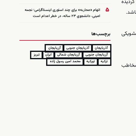
گردیده
۵
اتهام «محاربه» برای چند استوری اینستاگرامی؛ نجمه
اشد.
امینی، دانشجوی ۲۳ ساله، در خطر اعدام است
لشویکی
برچسب‌ها
آذربایجان
آذربایجان جنوبی
آزربایجان
آزربایجان جنوبی
آزربایجان شمالی
ایران
تبریز
ترکیه
تورکیه
محمد امین رسول زاده
مخاطب