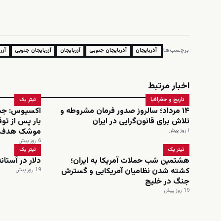
برچسب‌ها:
آذربایجان
آذربایجان جنوبی
آزربایجان
آزربایجان جنوبی
آزر
اخبار مرتبط
تاریخ و جغرافیا
تیتر یک
۱۴ مرداد؛ سالروز صدور فرمان مشروطه و
اکسیوس: جمه
تلاش برای قانون‌گرایی در ایران
بار پس از توق
موشک هدف 
۱ روز پیش
6 روز پیش
تیتر یک
تیتر یک
هشتمین شب حملات آمریکا به ایران؛
دلار در آستانه عبور ا
کشته شدن نظامیان آمریکایی و گسترش
19 روز پیش
جنگ در خلیج
19 روز پیش