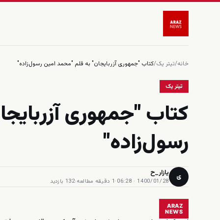
خانه
/
تیتر یک
/
کتاب "جمهوری آزربایجان" به قلم "محمد امین رسول‌زاده"
تیتر یک
کتاب "جمهوری آزربایجا
رسول‌زاده"
یازار_ح
ی
1400/01/28 · 06:28
·
1 دقیقه مطالعه
·
132 بازدید
ARAZ
NEWS