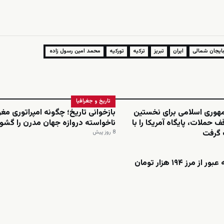
بایجان شمالی
ایران
تبریز
ترکیه
تورکیه
محمد امین رسول زاده
تاریخ و جغرافیا
وری اسلامی برای نخستین
بازخوانی تاریخ؛ چگونه امپراتوری مغ
ف حملات، پایگاه آمریکا را با
ناخواسته دروازه جهان مدرن را گشو
گرفت
8 روز پیش
ز مرز ۱۹۴ هزار تومان