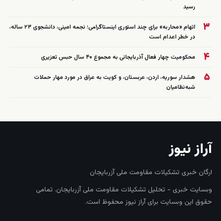
رسید
۳
اتهام «محاربه» برای چند استوری اینستاگرامی؛ نجمه امینی، دانشجوی ۲۳ ساله،
در خطر اعدام است
۴
محکومیت چهار فعال آذربایجانی به مجموع ۴۰ سال حبس تعزیری
۵
هشدار سوریه، اردن، عربستان، و کویت به عراق در مورد مهار حملات
شبه‌نظامیان
آراز نیوز
ارگان خبری تشکیلات مقاومت ملی آزربایجان
وبسایت خبری - تحلیل تشکیلات مقاومت ملی آزربایجان. تمامی
حقوق این وبسایت برای آراز نیوز محفوظ است.