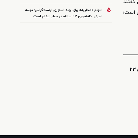
یده در جهان طی دو دهه کاهشی بوده است. فعالان حقوق کودک ۱۲ ژوئن گفتند
۵
اتهام «محاربه» برای چند استوری اینستاگرامی؛ نجمه
ن است؛
امینی، دانشجوی ۲۳ ساله، در خطر اعدام است
اینستاگرامی؛ نجمه امینی، دانشجوی ۲۳