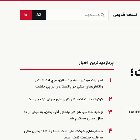
نسخه قدیمی
AZ
فا
زنده
پربازدیدترین اخبار
؛
۱
اظهارات مرندی علیه پاکستان، موج انتقادات و
واکنش‌های منفی در پاکستان را در پی داشت
۲
کرکوک به اتحادیه شهرداری‌های جهان ترک پیوست
۳
توحید خادمی، هوادار تراختور آذربایجان، به بیش از ۱۰
FACE
سال حبس محکوم شد
۴
حساب‌های شرکت ملی نفت مسدود شد؛ بحران مالی
به قلب صنعت نفت رسید