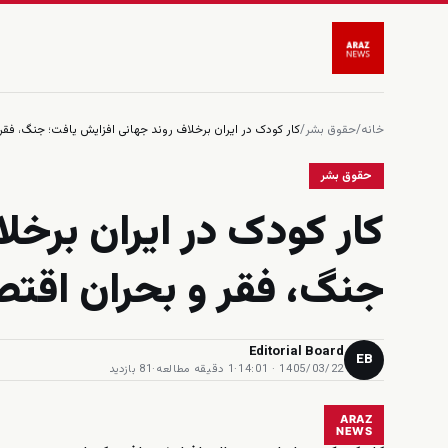
خانه
/
حقوق بشر
/
کار کودک در ایران برخلاف روند جهانی افزایش یافت؛ جنگ، فق
حقوق بشر
کار کودک در ایران برخل
جنگ، فقر و بحران اقت
Editorial Board
EB
1405/03/22 · 14:01
·
1 دقیقه مطالعه
·
81 بازدید
ARAZ
NEWS