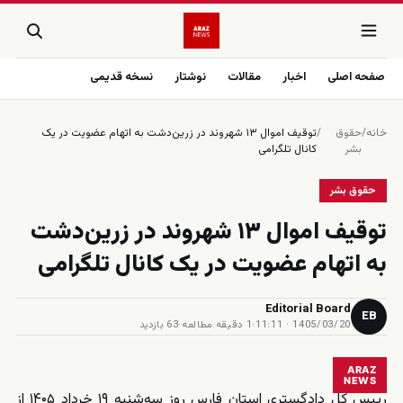
صفحه اصلی
اخبار
مقالات
نوشتار
نسخه قدیمی
خانه
/
حقوق
/
توقیف اموال ۱۳ شهروند در زرین‌دشت به اتهام عضویت در یک
بشر
کانال تلگرامی
حقوق بشر
توقیف اموال ۱۳ شهروند در زرین‌دشت
به اتهام عضویت در یک کانال تلگرامی
Editorial Board
EB
1405/03/20 · 11:11
·
1 دقیقه مطالعه
·
63 بازدید
ARAZ
NEWS
رییس کل دادگستری استان فارس روز سه‌شنبه ۱۹ خرداد ۱۴۰۵ از