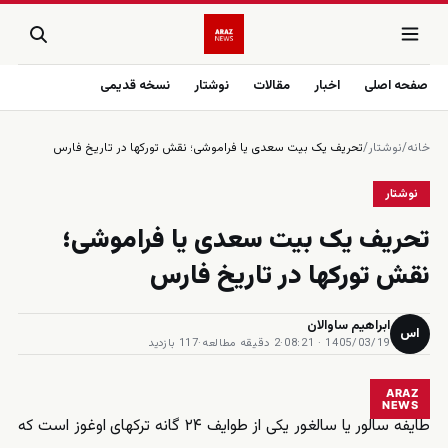
صفحه اصلی
اخبار
مقالات
نوشتار
نسخه قدیمی
خانه
/
نوشتار
/
تحریف یک بیت سعدی یا فراموشی؛ نقش تورکها در تاریخ فارس
نوشتار
تحریف یک بیت سعدی یا فراموشی؛
نقش تورکها در تاریخ فارس
ابراهیم ساوالان
اس
1405/03/19 · 08:21
·
2 دقیقه مطالعه
·
117 بازدید
ARAZ
NEWS
طایفه سالور یا سالغور یکی از طوایف ۲۴ گانه ترکهای اوغوز است که