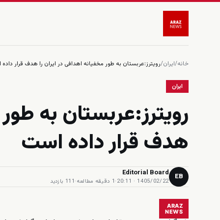
خانه
/
ایران
/
رويترز:عربستان به طور مخفيانه اهدافى در ايران را هدف قرار داده
ایران
رويترز:عربستان به طور م
هدف قرار داده است
Editorial Board
EB
1405/02/22 · 20:11
·
1 دقیقه مطالعه
·
111 بازدید
ARAZ
NEWS