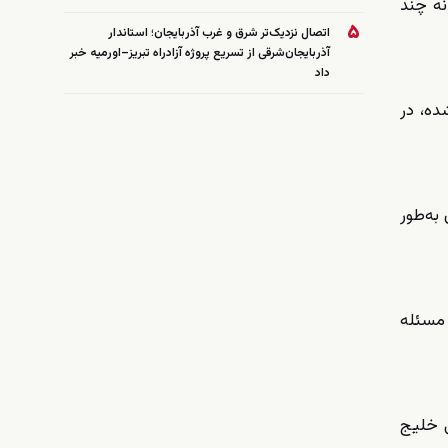
نه چند
۵
اتصال نزدیک‌تر شرق و غرب آذربایجان؛ استاندار
آذربایجان‌شرقی از تسریع پروژه آزادراه تبریز–اورمیه خبر
داد
ده، در
به‌طور
مسئله
ی خلیج