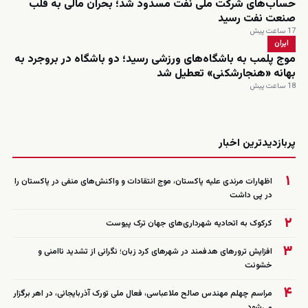
حساب‌های شرکت ملی نفت مسدود شد؛ بحران مالی به قلب
صنعت نفت رسید
17 ساعت پیش
ایران
موج پلمب به باشگاه‌های ورزشی رسید؛ دو باشگاه در بروجرد به
بهانه «هنجارشکنی» تعطیل شد
18 ساعت پیش
زنده
پربازدیدترین اخبار
۱
اظهارات مرندی علیه پاکستان، موج انتقادات و واکنش‌های منفی در پاکستان را
در پی داشت
۲
کرکوک به اتحادیه شهرداری‌های جهان ترک پیوست
۳
افزایش ترورهای هدفمند در شهرهای کرد زبان؛ نگرانی از تشدید ناامنی و
خشونت
۴
مراسم چهلم مهندس صالح ملاعباسی، فعال ملی تورک آذربایجانی، در اهر برگزار
می‌شود