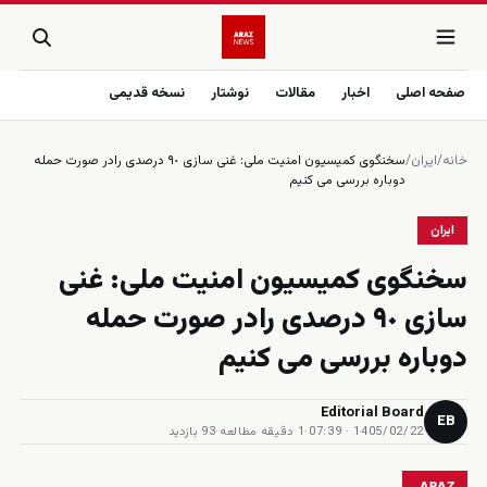
صفحه اصلی
اخبار
مقالات
نوشتار
نسخه قدیمی
خانه
/
ایران
/
سخنگوی كميسيون امنيت ملى: غنى سازى ٩٠ درصدى رادر صورت حمله
دوباره بررسى مى كنيم
ایران
سخنگوی كميسيون امنيت ملى: غنى
سازى ٩٠ درصدى رادر صورت حمله
دوباره بررسى مى كنيم
Editorial Board
EB
1405/02/22 · 07:39
·
1 دقیقه مطالعه
·
93 بازدید
ARAZ