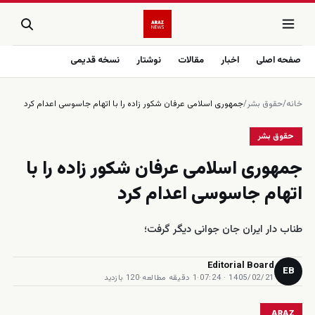
صفحه اصلی
اخبار
مقالات
نوشتار
نسخه قدیمی
خانه
/
حقوق بشر
/
جمهورى اسلامى عرفان شكور زاده را با اتهام جاسوسى اعدام كرد
حقوق بشر
جمهورى اسلامى عرفان شكور زاده را با
اتهام جاسوسى اعدام كرد
طناب دار ايران جان جوانى ديگر گرفت؛
Editorial Board
EB
1405/02/21 · 07:24
·
1 دقیقه مطالعه
·
120 بازدید
ARAZ