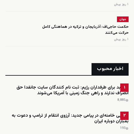
۱ روز پیش
جهان
حکمت حاجی‌اف: آذربایجان و ترکیه در هماهنگی کامل
حرکت می‌کنند
۱ روز پیش
اخبار محبوب
خبر بد برای طرفداران رژیم: ثبت نام کنندگان سایت جانفدا حق
۱
انصراف ندارند و راهی جنگ زمینی با آمریکا می‌شوند
8٬885
مجتبی خامنه‌ای در پیامی جدید: آرزوی انتقام از ترامپ و دعوت به
۲
بمباران دوباره ایران
193