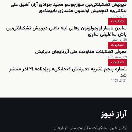
دیرنیش تشکیلاتی‌نین سؤزچوسو مجید جوادی آراز، آشیق علی
یئکنلی‌یه کئچمیش اولسون مئساژی یاییملادی
21 روز پیش
تشکیلات
سایین تایماز اورمولونون وفاتی ایله باغلی دیرنیش تشکیلاتی‌نین
باش ساغلیغی ساوی
26 روز پیش
تشکیلات
معرفی تشکیلات مقاومت ملی آزربایجان دیرنیش
29 اسفند 1403
تشکیلات
شماره پنجم نشریه «دیرنیش گنجلیگی» ویژه‌نامه ۲۱ آذر منتشر
شد
21 آذر 1403
آراز نیوز
ارگان خبری تشکیلات مقاومت ملی آزربایجان