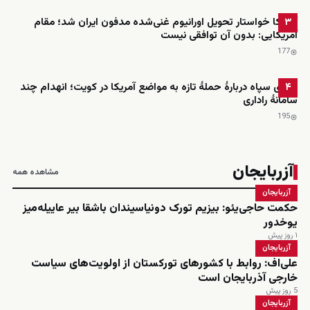
آمریکا خواستار تحویل اورانیوم غنی‌شده مدفون ایران شد؛ مقام
۳
آمریکایی: بدون آن توافقی نیست
177
ادعای سپاه دربارهٔ حملهٔ تازه به مواضع آمریکا در کویت؛ انهدام چند
۴
سامانهٔ راداری
195
آزربایجان
مشاهده همه
آزربایجان
حکمت حاجی‌یئو: بیزیم تورک دونیاسیندان باشقا بیر عاییله‌میز
یوخدور
۱ روز پیش
آزربایجان
علی‌اف: روابط با کشورهای تورکستان از اولویت‌های سیاست
خارجی آذربایجان است
5 روز پیش
آزربایجان