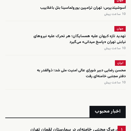
جهان
آسوشیتدپرس: تهران ترامپین یورولماسینا بئل باغلاییب
10 ساعت پیش
جهان
تهدید تازه کیهان علیه همسایگان؛ هر تحرک علیه نیروهای
نیابتی تهران «پاسخ میدانی» می‌گیرد
10 ساعت پیش
ایران
محسن رضایی دبیر شورای عالی امنیت ملی شد؛ ذوالقدر به
دفتر مجتبی خامنه‌ای رفت
10 ساعت پیش
اخبار محبوب
ادعای مرگ مجتبی خامنه‌ای در بیمارستان لقمان تهران
۱