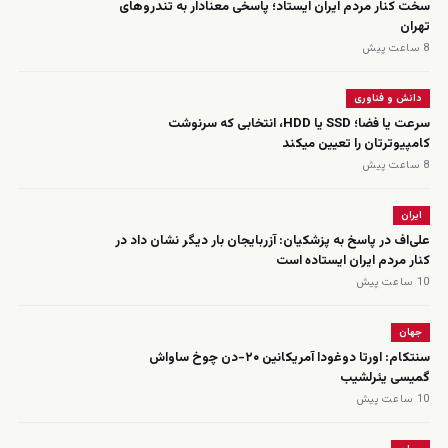
سخت کنار مردم ایران ایستاد؛ پاسخی معنادار به تندروهای
تهران
8 ساعت پیش
دانش و فناوری
سرعت یا فضا؛ SSD یا HDD، انتخابی که سرنوشت
کامپیوترتان را تعیین میکند
8 ساعت پیش
ایران
علی‌اف در پاسخ به پزشکیان: آزربایجان بار دیگر نشان داد در
کنار مردم ایران ایستاده است
10 ساعت پیش
جهان
سنتکام: اورتا دوغودا آمریکانین ۲۰-دن چوخ ساواش
گمیسی یئرلشیب
10 ساعت پیش