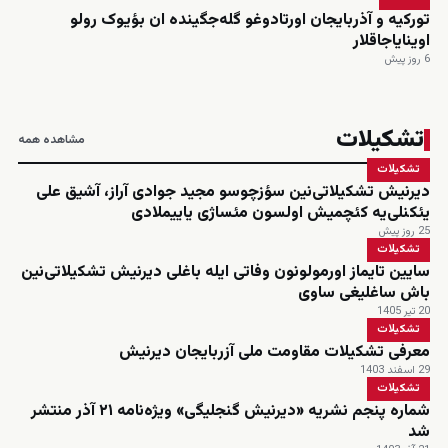
تورکیه و آذربایجان اورتادوغو گله‌جگینده ان بؤیوک رولو
اوینایاجاقلار
6 روز پیش
تشکیلات
مشاهده همه
تشکیلات
دیرنیش تشکیلاتی‌نین سؤزچوسو مجید جوادی آراز، آشیق علی
یئکنلی‌یه کئچمیش اولسون مئساژی یاییملادی
25 روز پیش
تشکیلات
سایین تایماز اورمولونون وفاتی ایله باغلی دیرنیش تشکیلاتی‌نین
باش ساغلیغی ساوی
20 تیر 1405
تشکیلات
معرفی تشکیلات مقاومت ملی آزربایجان دیرنیش
29 اسفند 1403
تشکیلات
شماره پنجم نشریه «دیرنیش گنجلیگی» ویژه‌نامه ۲۱ آذر منتشر
شد