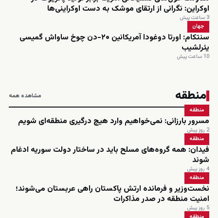
اوکراین: نگرانی از ارتقای موشک به دست اوکراینی‌ها
3 ساعت پیش
جهان
سنتکام: اورتا دوغودا آمریکانین ۲۰-دن چوخ ساواش گمیسی
یئرلشیب
10 ساعت پیش
منطقه
مشاهده همه
منطقه
مسرور بارزانی: نمی‌خواهیم وارد هیچ درگیری منطقه‌ای شویم
2 روز پیش
منطقه
فیدان: همه گروه‌های مسلح باید در ساختار دولت سوریه ادغام
شوند
4 روز پیش
منطقه
نخست‌وزیر و فرمانده ارتش پاکستان راهی عربستان می‌شوند؛
امنیت منطقه در صدر مذاکرات
5 روز پیش
منطقه