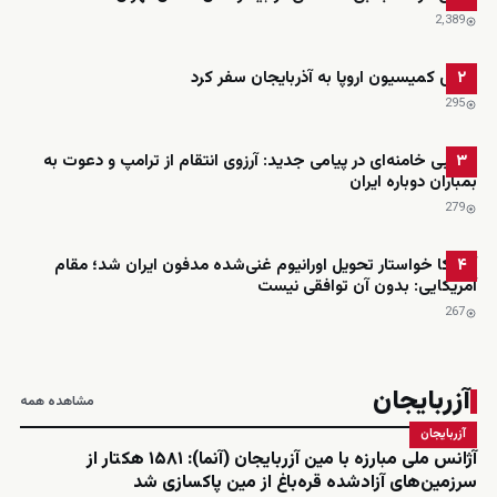
2٬389
رئیس کمیسیون اروپا به آذربایجان سفر کرد
۲
295
مجتبی خامنه‌ای در پیامی جدید: آرزوی انتقام از ترامپ و دعوت به
۳
بمباران دوباره ایران
279
آمریکا خواستار تحویل اورانیوم غنی‌شده مدفون ایران شد؛ مقام
۴
آمریکایی: بدون آن توافقی نیست
267
آزربایجان
مشاهده همه
آزربایجان
آژانس ملی مبارزه با مین آزربایجان (آنما): ۱۵۸۱ هکتار از
سرزمین‌های آزادشده قره‌باغ از مین پاکسازی شد