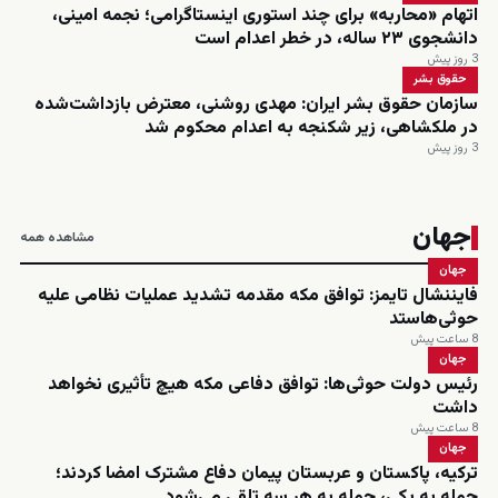
اتهام «محاربه» برای چند استوری اینستاگرامی؛ نجمه امینی،
دانشجوی ۲۳ ساله، در خطر اعدام است
3 روز پیش
حقوق بشر
سازمان حقوق بشر ایران: مهدی روشنی، معترض بازداشت‌شده
در ملکشاهی، زیر شکنجه به اعدام محکوم شد
3 روز پیش
جهان
مشاهده همه
جهان
فایننشال تایمز: توافق مکه مقدمه تشدید عملیات نظامی علیه
حوثی‌هاستد
8 ساعت پیش
جهان
رئیس دولت حوثی‌ها: توافق دفاعی مکه هیچ تأثیری نخواهد
داشت
8 ساعت پیش
جهان
ترکیه، پاکستان و عربستان پیمان دفاع مشترک امضا کردند؛
حمله به یکی، حمله به هر سه تلقی می‌شود