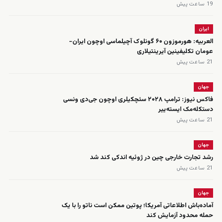
19 ساعت پیش
ایران
العربیه: هورموزون ۶۰ گونلوک آچیلماسی اوچون ایران-
عومان تکلیفینین آیرینتیلاری
21 ساعت پیش
جهان
فاکس نیوز: ترامپ ۲۰۲۸ سئچکیلری اوچون جی‌دی ونسی
دستکله‌مک ایسته‌ییر
21 ساعت پیش
جهان
رشد تجارت خارجی چین در ژوئیه اندکی کند شد
21 ساعت پیش
جهان
آماده‌باش اطلاعاتی آمریکا؛ پوتین ممکن است ناتو را با یک
حمله محدود آزمایش کند