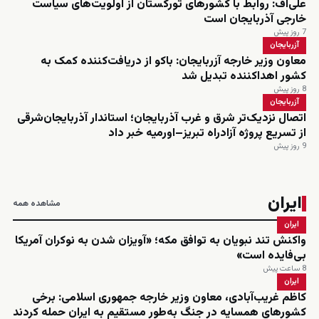
علی‌اف: روابط با کشورهای تورکستان از اولویت‌های سیاست
خارجی آذربایجان است
7 روز پیش
آزربایجان
معاون وزیر خارجه آزربایجان: باکو از دریافت‌کننده کمک به
کشور اهداکننده تبدیل شد
8 روز پیش
آزربایجان
اتصال نزدیک‌تر شرق و غرب آذربایجان؛ استاندار آذربایجان‌شرقی
از تسریع پروژه آزادراه تبریز–اورمیه خبر داد
9 روز پیش
ایران
مشاهده همه
ایران
واکنش تند نبویان به توافق مکه؛ «آویزان شدن به نوکران آمریکا
بی‌فایده است»
8 ساعت پیش
ایران
کاظم غریب‌آبادی، معاون وزیر خارجه جمهوری اسلامی: برخی
کشورهای همسایه در جنگ به‌طور مستقیم به ایران حمله کردند