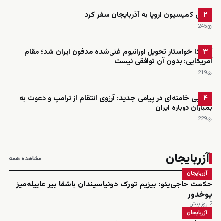
رئیس کمیسیون اروپا به آذربایجان سفر کرد
۲
245
آمریکا خواستار تحویل اورانیوم غنی‌شده مدفون ایران شد؛ مقام
۳
آمریکایی: بدون آن توافقی نیست
219
مجتبی خامنه‌ای در پیامی جدید: آرزوی انتقام از ترامپ و دعوت به
۴
بمباران دوباره ایران
229
آزربایجان
مشاهده همه
آزربایجان
حکمت حاجی‌یئو: بیزیم تورک دونیاسیندان باشقا بیر عاییله‌میز
یوخدور
2 روز پیش
آزربایجان