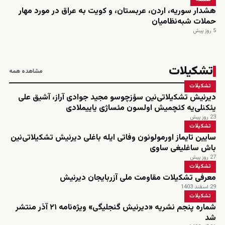
هشدار سوریه، اردن، عربستان، و کویت به عراق در مورد مهار
حملات شبه‌نظامیان
5 روز پیش
تشکیلات
مشاهده همه
تشکیلات
دیرنیش تشکیلاتی‌نین سؤزچوسو مجید جوادی آراز، آشیق علی
یئکنلی‌یه کئچمیش اولسون مئساژی یاییملادی
23 روز پیش
تشکیلات
سایین تایماز اورمولونون وفاتی ایله باغلی دیرنیش تشکیلاتی‌نین
باش ساغلیغی ساوی
27 روز پیش
تشکیلات
معرفی تشکیلات مقاومت ملی آزربایجان دیرنیش
29 اسفند 1403
تشکیلات
شماره پنجم نشریه «دیرنیش گنجلیگی» ویژه‌نامه ۲۱ آذر منتشر
شد