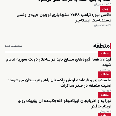
16 ساعت پیش
جهان
فاکس نیوز: ترامپ ۲۰۲۸ سئچکیلری اوچون جی‌دی ونسی
دستکله‌مک ایسته‌ییر
21 ساعت پیش
منطقه
مشاهده همه
منطقه
فیدان: همه گروه‌های مسلح باید در ساختار دولت سوریه ادغام
شوند
۱ روز پیش
منطقه
نخست‌وزیر و فرمانده ارتش پاکستان راهی عربستان می‌شوند؛
امنیت منطقه در صدر مذاکرات
2 روز پیش
منطقه
تورکیه و آذربایجان اورتادوغو گله‌جگینده ان بؤیوک رولو
اوینایاجاقلار
3 روز پیش
منطقه