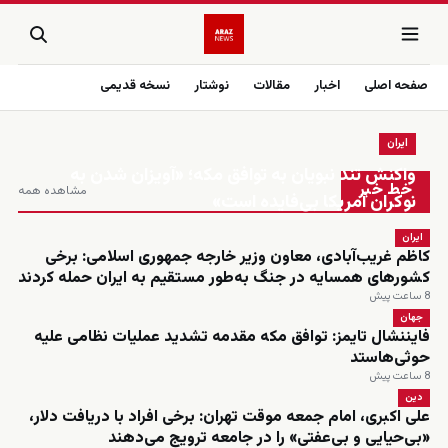
صفحه اصلی
اخبار
مقالات
نوشتار
نسخه قدیمی
ایران
زنده
واکنش تند نبویان به توافق مکه؛ «آویزان شدن به
خط خبر
مشاهده همه
نوکران آمریکا بی‌فایده است»
ایران
کاظم غریب‌آبادی، معاون وزیر خارجه جمهوری اسلامی: برخی
کشورهای همسایه در جنگ به‌طور مستقیم به ایران حمله کردند
8 ساعت پیش
جهان
فایننشال تایمز: توافق مکه مقدمه تشدید عملیات نظامی علیه
حوثی‌هاستد
8 ساعت پیش
دین
علی اکبری، امام جمعه موقت تهران: برخی افراد با دریافت دلار،
«بی‌حیایی و بی‌عفتی» را در جامعه ترویج می‌دهند