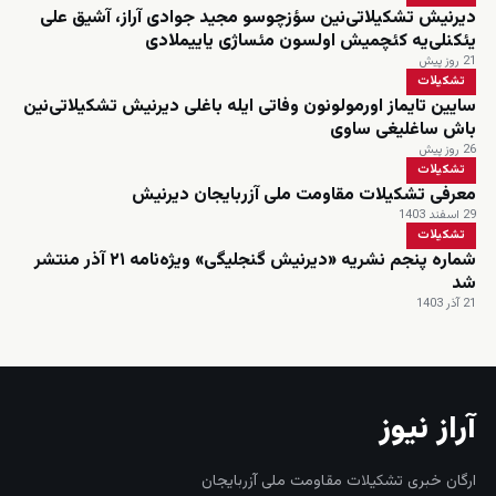
دیرنیش تشکیلاتی‌نین سؤزچوسو مجید جوادی آراز، آشیق علی
یئکنلی‌یه کئچمیش اولسون مئساژی یاییملادی
21 روز پیش
تشکیلات
سایین تایماز اورمولونون وفاتی ایله باغلی دیرنیش تشکیلاتی‌نین
باش ساغلیغی ساوی
26 روز پیش
تشکیلات
معرفی تشکیلات مقاومت ملی آزربایجان دیرنیش
29 اسفند 1403
تشکیلات
شماره پنجم نشریه «دیرنیش گنجلیگی» ویژه‌نامه ۲۱ آذر منتشر
شد
21 آذر 1403
آراز نیوز
ارگان خبری تشکیلات مقاومت ملی آزربایجان