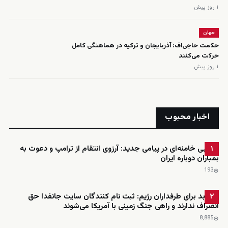
۱ روز پیش
جهان
حکمت حاجی‌اف: آذربایجان و ترکیه در هماهنگی کامل
حرکت می‌کنند
۱ روز پیش
اخبار محبوب
مجتبی خامنه‌ای در پیامی جدید: آرزوی انتقام از ترامپ و دعوت به
۱
بمباران دوباره ایران
193
خبر بد برای طرفداران رژیم: ثبت نام کنندگان سایت جانفدا حق
۲
انصراف ندارند و راهی جنگ زمینی با آمریکا می‌شوند
8٬885