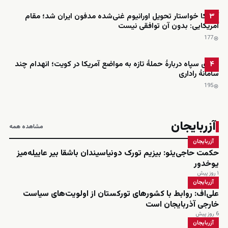
آمریکا خواستار تحویل اورانیوم غنی‌شده مدفون ایران شد؛ مقام
۳
آمریکایی: بدون آن توافقی نیست
177
ادعای سپاه دربارهٔ حملهٔ تازه به مواضع آمریکا در کویت؛ انهدام چند
۴
سامانهٔ راداری
195
آزربایجان
مشاهده همه
آزربایجان
حکمت حاجی‌یئو: بیزیم تورک دونیاسیندان باشقا بیر عاییله‌میز
یوخدور
۱ روز پیش
آزربایجان
علی‌اف: روابط با کشورهای تورکستان از اولویت‌های سیاست
خارجی آذربایجان است
6 روز پیش
آزربایجان