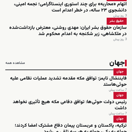
اتهام «محاربه» برای چند استوری اینستاگرامی؛ نجمه امینی،
دانشجوی ۲۳ ساله، در خطر اعدام است
3 روز پیش
حقوق بشر
سازمان حقوق بشر ایران: مهدی روشنی، معترض بازداشت‌شده
در ملکشاهی، زیر شکنجه به اعدام محکوم شد
3 روز پیش
جهان
مشاهده همه
جهان
فایننشال تایمز: توافق مکه مقدمه تشدید عملیات نظامی علیه
حوثی‌هاستد
7 ساعت پیش
جهان
رئیس دولت حوثی‌ها: توافق دفاعی مکه هیچ تأثیری نخواهد
داشت
7 ساعت پیش
جهان
ترکیه، پاکستان و عربستان پیمان دفاع مشترک امضا کردند؛
حمله به یکی، حمله به هر سه تلقی می‌شود