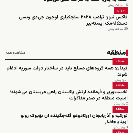
15 ساعت پیش
جهان
فاکس نیوز: ترامپ ۲۰۲۸ سئچکیلری اوچون جی‌دی ونسی
دستکله‌مک ایسته‌ییر
20 ساعت پیش
منطقه
مشاهده همه
منطقه
فیدان: همه گروه‌های مسلح باید در ساختار دولت سوریه ادغام
شوند
۱ روز پیش
منطقه
نخست‌وزیر و فرمانده ارتش پاکستان راهی عربستان می‌شوند؛
امنیت منطقه در صدر مذاکرات
2 روز پیش
منطقه
تورکیه و آذربایجان اورتادوغو گله‌جگینده ان بؤیوک رولو
اوینایاجاقلار
3 روز پیش
منطقه