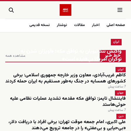
صفحه اصلی
اخبار
مقالات
نوشتار
نسخه قدیمی
ایران
زنده
واکنش تند نبویان به توافق مکه؛ «آویزان شدن به
خط خبر
مشاهده همه
نوکران آمریکا بی‌فایده است»
ایران
کاظم غریب‌آبادی، معاون وزیر خارجه جمهوری اسلامی: برخی
کشورهای همسایه در جنگ به‌طور مستقیم به ایران حمله کردند
7 ساعت پیش
جهان
فایننشال تایمز: توافق مکه مقدمه تشدید عملیات نظامی علیه
حوثی‌هاستد
7 ساعت پیش
دین
علی اکبری، امام جمعه موقت تهران: برخی افراد با دریافت دلار،
«بی‌حیایی و بی‌عفتی» را در جامعه ترویج می‌دهند