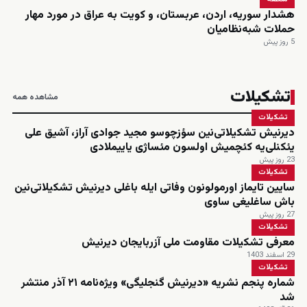
هشدار سوریه، اردن، عربستان، و کویت به عراق در مورد مهار
حملات شبه‌نظامیان
5 روز پیش
تشکیلات
مشاهده همه
تشکیلات
دیرنیش تشکیلاتی‌نین سؤزچوسو مجید جوادی آراز، آشیق علی
یئکنلی‌یه کئچمیش اولسون مئساژی یاییملادی
23 روز پیش
تشکیلات
سایین تایماز اورمولونون وفاتی ایله باغلی دیرنیش تشکیلاتی‌نین
باش ساغلیغی ساوی
27 روز پیش
تشکیلات
معرفی تشکیلات مقاومت ملی آزربایجان دیرنیش
29 اسفند 1403
تشکیلات
شماره پنجم نشریه «دیرنیش گنجلیگی» ویژه‌نامه ۲۱ آذر منتشر
شد