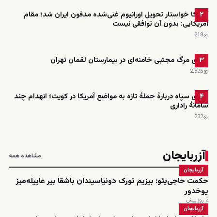
آمریکا خواستار تحویل اورانیوم غنی‌شده مدفون ایران شد؛ مقام
۲
آمریکایی: بدون آن توافقی نیست
218
ادعای مرگ مجتبی خامنه‌ای در بیمارستان لقمان تهران
۳
2٬325
ادعای سپاه دربارهٔ حملهٔ تازه به مواضع آمریکا در کویت؛ انهدام چند
۴
سامانهٔ راداری
232
آزربایجان
مشاهده همه
آزربایجان
حکمت حاجی‌یئو: بیزیم تورک دونیاسیندان باشقا بیر عاییله‌میز
یوخدور
2 روز پیش
آزربایجان