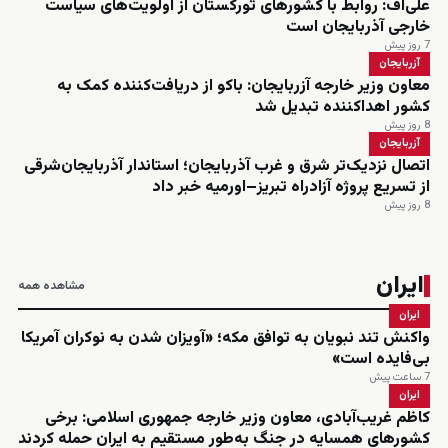
علی‌اف: روابط با کشورهای تورکستان از اولویت‌های سیاست
خارجی آذربایجان است
7 روز پیش
آزربایجان
معاون وزیر خارجه آزربایجان: باکو از دریافت‌کننده کمک به
کشور اهداکننده تبدیل شد
8 روز پیش
آزربایجان
اتصال نزدیک‌تر شرق و غرب آذربایجان؛ استاندار آذربایجان‌شرقی
از تسریع پروژه آزادراه تبریز–اورمیه خبر داد
8 روز پیش
ایران
مشاهده همه
ایران
واکنش تند نبویان به توافق مکه؛ «آویزان شدن به نوکران آمریکا
بی‌فایده است»
7 ساعت پیش
ایران
کاظم غریب‌آبادی، معاون وزیر خارجه جمهوری اسلامی: برخی
کشورهای همسایه در جنگ به‌طور مستقیم به ایران حمله کردند