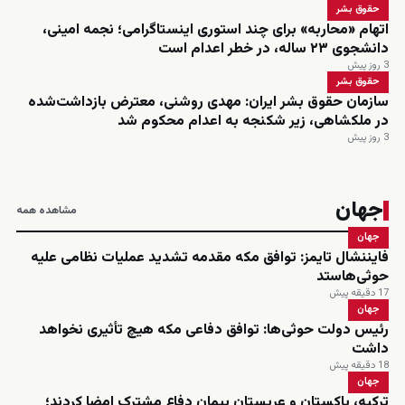
حقوق بشر
اتهام «محاربه» برای چند استوری اینستاگرامی؛ نجمه امینی،
دانشجوی ۲۳ ساله، در خطر اعدام است
3 روز پیش
حقوق بشر
سازمان حقوق بشر ایران: مهدی روشنی، معترض بازداشت‌شده
در ملکشاهی، زیر شکنجه به اعدام محکوم شد
3 روز پیش
جهان
مشاهده همه
جهان
فایننشال تایمز: توافق مکه مقدمه تشدید عملیات نظامی علیه
حوثی‌هاستد
17 دقیقه پیش
جهان
رئیس دولت حوثی‌ها: توافق دفاعی مکه هیچ تأثیری نخواهد
داشت
18 دقیقه پیش
جهان
ترکیه، پاکستان و عربستان پیمان دفاع مشترک امضا کردند؛