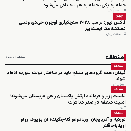
حمله به یکی، حمله به هر سه تلقی می‌شود
8 ساعت پیش
جهان
فاکس نیوز: ترامپ ۲۰۲۸ سئچکیلری اوچون جی‌دی ونسی
دستکله‌مک ایسته‌ییر
13 ساعت پیش
منطقه
مشاهده همه
منطقه
فیدان: همه گروه‌های مسلح باید در ساختار دولت سوریه ادغام
شوند
۱ روز پیش
منطقه
نخست‌وزیر و فرمانده ارتش پاکستان راهی عربستان می‌شوند؛
امنیت منطقه در صدر مذاکرات
2 روز پیش
منطقه
تورکیه و آذربایجان اورتادوغو گله‌جگینده ان بؤیوک رولو
اوینایاجاقلار