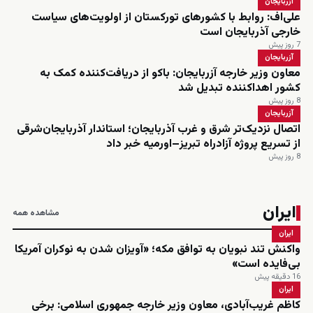
آزربایجان
علی‌اف: روابط با کشورهای تورکستان از اولویت‌های سیاست
خارجی آذربایجان است
7 روز پیش
آزربایجان
معاون وزیر خارجه آزربایجان: باکو از دریافت‌کننده کمک به
کشور اهداکننده تبدیل شد
8 روز پیش
آزربایجان
اتصال نزدیک‌تر شرق و غرب آذربایجان؛ استاندار آذربایجان‌شرقی
از تسریع پروژه آزادراه تبریز–اورمیه خبر داد
8 روز پیش
ایران
مشاهده همه
ایران
واکنش تند نبویان به توافق مکه؛ «آویزان شدن به نوکران آمریکا
بی‌فایده است»
16 دقیقه پیش
ایران
کاظم غریب‌آبادی، معاون وزیر خارجه جمهوری اسلامی: برخی