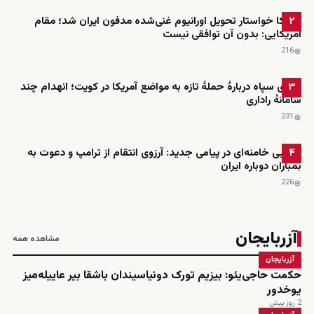
آمریکا خواستار تحویل اورانیوم غنی‌شده مدفون ایران شد؛ مقام
۲
آمریکایی: بدون آن توافقی نیست
216
ادعای سپاه دربارهٔ حملهٔ تازه به مواضع آمریکا در کویت؛ انهدام چند
۳
سامانهٔ راداری
231
مجتبی خامنه‌ای در پیامی جدید: آرزوی انتقام از ترامپ و دعوت به
۴
بمباران دوباره ایران
226
آزربایجان
مشاهده همه
آزربایجان
حکمت حاجی‌یئو: بیزیم تورک دونیاسیندان باشقا بیر عاییله‌میز
یوخدور
2 روز پیش