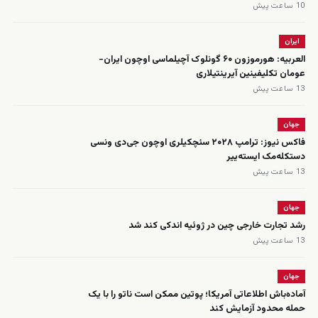
10 ساعت پیش
ایران
العربیه: هورموزون ۶۰ گونلوک آچیلماسی اوچون ایران-
عومان تکلیفینین آیرینتیلاری
13 ساعت پیش
جهان
فاکس نیوز: ترامپ ۲۰۲۸ سئچکیلری اوچون جی‌دی ونسی
دستکله‌مک ایسته‌ییر
13 ساعت پیش
جهان
رشد تجارت خارجی چین در ژوئیه اندکی کند شد
13 ساعت پیش
جهان
آماده‌باش اطلاعاتی آمریکا؛ پوتین ممکن است ناتو را با یک
حمله محدود آزمایش کند