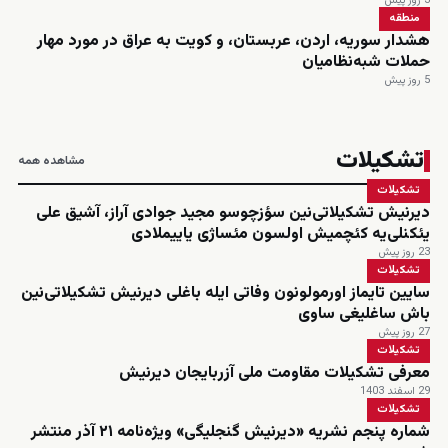
3 روز پیش
منطقه
هشدار سوریه، اردن، عربستان، و کویت به عراق در مورد مهار
حملات شبه‌نظامیان
5 روز پیش
تشکیلات
مشاهده همه
تشکیلات
دیرنیش تشکیلاتی‌نین سؤزچوسو مجید جوادی آراز، آشیق علی
یئکنلی‌یه کئچمیش اولسون مئساژی یاییملادی
23 روز پیش
تشکیلات
سایین تایماز اورمولونون وفاتی ایله باغلی دیرنیش تشکیلاتی‌نین
باش ساغلیغی ساوی
27 روز پیش
تشکیلات
معرفی تشکیلات مقاومت ملی آزربایجان دیرنیش
29 اسفند 1403
تشکیلات
شماره پنجم نشریه «دیرنیش گنجلیگی» ویژه‌نامه ۲۱ آذر منتشر