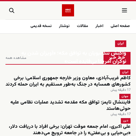
صفحه اصلی
اخبار
مقالات
نوشتار
نسخه قدیمی
ایران
زنده
واکنش تند نبویان به توافق مکه؛ «آویزان شدن به
خط خبر
مشاهده همه
نوکران آمریکا بی‌فایده است»
ایران
کاظم غریب‌آبادی، معاون وزیر خارجه جمهوری اسلامی: برخی
کشورهای همسایه در جنگ به‌طور مستقیم به ایران حمله کردند
17 دقیقه پیش
جهان
فایننشال تایمز: توافق مکه مقدمه تشدید عملیات نظامی علیه
حوثی‌هاستد
17 دقیقه پیش
دین
علی اکبری، امام جمعه موقت تهران: برخی افراد با دریافت دلار،
«بی‌حیایی و بی‌عفتی» را در جامعه ترویج می‌دهند