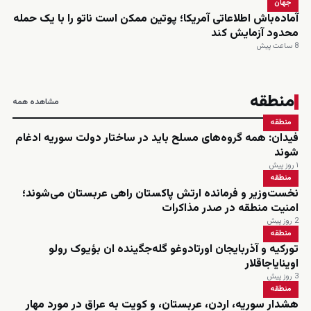
جهان
آماده‌باش اطلاعاتی آمریکا؛ پوتین ممکن است ناتو را با یک حمله
محدود آزمایش کند
8 ساعت پیش
منطقه
مشاهده همه
منطقه
فیدان: همه گروه‌های مسلح باید در ساختار دولت سوریه ادغام
شوند
۱ روز پیش
منطقه
نخست‌وزیر و فرمانده ارتش پاکستان راهی عربستان می‌شوند؛
امنیت منطقه در صدر مذاکرات
2 روز پیش
منطقه
تورکیه و آذربایجان اورتادوغو گله‌جگینده ان بؤیوک رولو
اوینایاجاقلار
3 روز پیش
منطقه
هشدار سوریه، اردن، عربستان، و کویت به عراق در مورد مهار