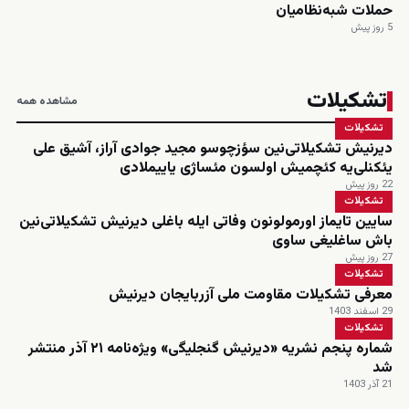
حملات شبه‌نظامیان
5 روز پیش
تشکیلات
مشاهده همه
تشکیلات
دیرنیش تشکیلاتی‌نین سؤزچوسو مجید جوادی آراز، آشیق علی
یئکنلی‌یه کئچمیش اولسون مئساژی یاییملادی
22 روز پیش
تشکیلات
سایین تایماز اورمولونون وفاتی ایله باغلی دیرنیش تشکیلاتی‌نین
باش ساغلیغی ساوی
27 روز پیش
تشکیلات
معرفی تشکیلات مقاومت ملی آزربایجان دیرنیش
29 اسفند 1403
تشکیلات
شماره پنجم نشریه «دیرنیش گنجلیگی» ویژه‌نامه ۲۱ آذر منتشر
شد
21 آذر 1403