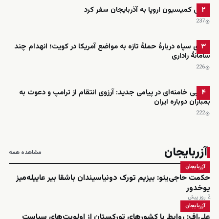
رئیس کمیسیون اروپا به آذربایجان سفر کرد
۲
237
ادعای سپاه دربارهٔ حملهٔ تازه به مواضع آمریکا در کویت؛ انهدام چند
۳
سامانهٔ راداری
226
مجتبی خامنه‌ای در پیامی جدید: آرزوی انتقام از ترامپ و دعوت به
۴
بمباران دوباره ایران
222
آزربایجان
مشاهده همه
آزربایجان
حکمت حاجی‌یئو: بیزیم تورک دونیاسیندان باشقا بیر عاییله‌میز
یوخدور
2 روز پیش
آزربایجان
علی‌اف: روابط با کشورهای تورکستان از اولویت‌های سیاست