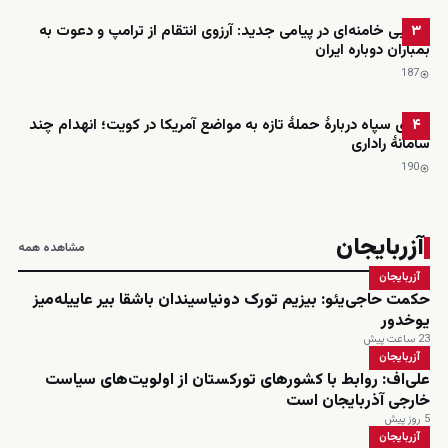
مجتبی خامنه‌ای در پیامی جدید: آرزوی انتقام از ترامپ و دعوت به
۳
بمباران دوباره ایران
187
ادعای سپاه دربارهٔ حملهٔ تازه به مواضع آمریکا در کویت؛ انهدام چند
۴
سامانهٔ راداری
190
آزربایجان
مشاهده همه
آزربایجان
حکمت حاجی‌یئو: بیزیم تورک دونیاسیندان باشقا بیر عاییله‌میز
یوخدور
23 ساعت پیش
آزربایجان
علی‌اف: روابط با کشورهای تورکستان از اولویت‌های سیاست
خارجی آذربایجان است
5 روز پیش
آزربایجان