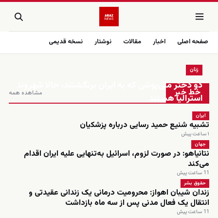
صفحه اصلی
اخبار
مقالات
نوشتار
نسخه قدیمی
زنان
زنده
دو دختر ملی‌پوشی که به ایران برنگشتند، حالا شهروند
خط خبر
مشاهده همه
استرالیا هستند
ایران
تشبیه شنیع حمید رسایی درباره پزشکیان
۱ ساعت پیش
جهان
نتانیاهو: در صورت لزوم، اسرائیل به‌تنهایی علیه ایران اقدام
می‌کند
11 ساعت پیش
حقوق بشر
زندان شیبان اهواز: محرومیت درمانی یک زندانی عقیدتی و
انتقال یک فعال مدنی پس از سه ماه بازداشت
11 ساعت پیش