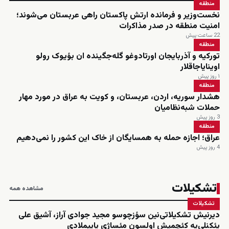
منطقه
نخست‌وزیر و فرمانده ارتش پاکستان راهی عربستان می‌شوند؛
امنیت منطقه در صدر مذاکرات
22 ساعت پیش
منطقه
تورکیه و آذربایجان اورتادوغو گله‌جگینده ان بؤیوک رولو
اوینایاجاقلار
۱ روز پیش
منطقه
هشدار سوریه، اردن، عربستان، و کویت به عراق در مورد مهار
حملات شبه‌نظامیان
3 روز پیش
منطقه
عراق؛ اجازه حمله به همسایگان از خاک این کشور را نمی‌دهیم
4 روز پیش
تشکیلات
مشاهده همه
تشکیلات
دیرنیش تشکیلاتی‌نین سؤزچوسو مجید جوادی آراز، آشیق علی
یئکنلی‌یه کئچمیش اولسون مئساژی یاییملادی