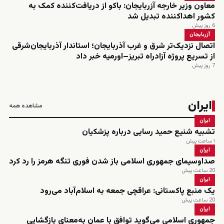
معاون وزیر خارجه آزربایجان: باکو از دریافت‌کننده کمک به
کشور اهداکننده تبدیل شد
6 روز پیش
آزربایجان
اتصال نزدیک‌تر شرق و غرب آذربایجان؛ استاندار آذربایجان‌شرقی
از تسریع پروژه آزادراه تبریز–اورمیه خبر داد
7 روز پیش
ایران
مشاهده همه
ایران
تشبیه شنیع حمید رسایی درباره پزشکیان
۱ ساعت پیش
ایران
صداوسیمای جمهوری اسلامی باز شدن فوری تنگه هرمز را رد کرد
20 ساعت پیش
ایران
یک منبع پاکستانی: عراقچی جمعه به اسلام‌آباد می‌رود
20 ساعت پیش
ایران
جمهوری اسلامی می‌گوید توافق با عمان به‌معنای بازگشایی