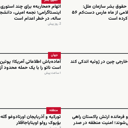
حقوق بشر
 حقوق بشر سازمان ملل:
اتهام «محاربه» برای چند استوری
جمهوری اسلامی از ماه مارس دست‌کم ۵۶
م کرده است
ساله، در خطر اعدام است
2 روز پیش
جهان
ارجی چین در ژوئیه اندکی کند
آماده‌باش اطلاعاتی آمریکا؛ پوتی
است ناتو را با یک حمله محدود آ
۱ ساعت پیش
منطقه
 فرمانده ارتش پاکستان راهی
تورکیه و آذربایجان اورتادوغو گله
‌شوند؛ امنیت منطقه در صدر
بؤیوک رولو اوینایاجاقلار