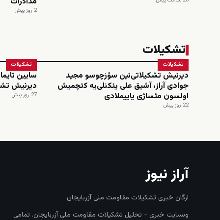
مذاکرات
20 ساعت پیش
2 روز پیش
تشکیلات
تشکیلات
تشکیلات
دیرنیش تشکیلاتی‌نین سؤزچوسو مجید
سایین تایماز
جوادی آراز، آشیق علی یئکنلی‌یه کئچمیش
دیرنیش تشک
اولسون مئساژی یاییملادی
27 روز پیش
22 روز پیش
آراز نیوز
ارگان خبری تشکیلات مقاومت ملی آزربایجان
وبسایت خبری - تحلیل تشکیلات مقاومت ملی آزربایجان. تمامی