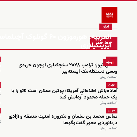
ایران
العربیه: هورموزون ۶۰ گ
خط خبر
آیرینتیلاری
جهان
ویژه
فاکس نیوز: ترامپ ۲۰۲۸ سئچکیلری اوچون جی‌دی
ر
ونسی دستکله‌مک ایسته‌ییر
۱ ساعت
۱ ساعت پیش
جهان
آماده‌باش اطلاعاتی آمریکا؛ پوتین ممکن است ناتو را با
ع
یک حمله محدود آزمایش کند
آ
۱ ساعت پیش
۱ ساعت
جهان
تماس محمد بن سلمان و مکرون؛ امنیت منطقه و آزادی
ت
دریانوردی محور گفت‌وگوها
5 س
۱ ساعت پیش