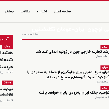
صفحه اصلی
اخبار
مقالات
نوشتار
▾
ونلوک آچیلماسی اوچون ایران-عومان تکلیفینین
مشاهده همه
زنده
آخرین
جهان
جهان
هشدار 
شد تجارت خارجی چین در ژوئیه اندکی کند شد
 پیش
شبه‌نظ
عربست
جهان
راق طرح امنیتی برای جلوگیری از حمله به سعودی را
5 ساعت پیش
غاز کرد؛ تحرک گروه‌های مسلح در بغداد
 پیش
Dünya
جهان
تورکیه، س
رامپ: جنگ ایران به‌زودی پایان خواهد یافت
‌آنلاشماسی
اعت پیش
5 ساعت پیش