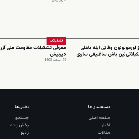
3 روز پیش
تشکیلات
 اورمولونون وفاتی ایله باغلی
معرفی تشکیلات مقاومت ملی آزرب
یلاتی‌نین باش ساغلیغی ساوی
دیرنیش
29 اسفند 1403
دسته‌بندی‌ها
بخش‌ها
صفحه اصلی
جستجو
اخبار
پخش زنده
مقالات
رادیو