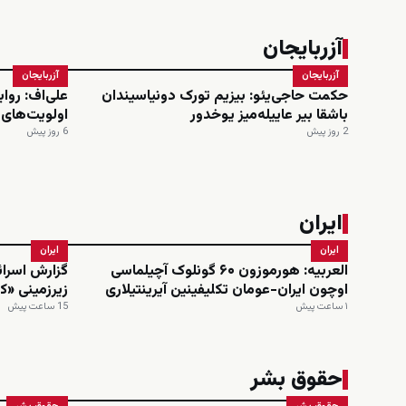
آزربایجان
آزربایجان
آزربایجان
حکمت حاجی‌یئو: بیزیم تورک دونیاسیندان
علی‌اف: روا
باشقا بیر عاییله‌میز یوخدور
اولویت‌های
2 روز پیش
6 روز پیش
ایران
ایران
ایران
العربیه: هورموزون ۶۰ گونلوک آچیلماسی
گزارش اسرائ
اوچون ایران-عومان تکلیفینین آیرینتیلاری
زیرزمینی «ک
۱ ساعت پیش
15 ساعت پیش
حقوق بشر