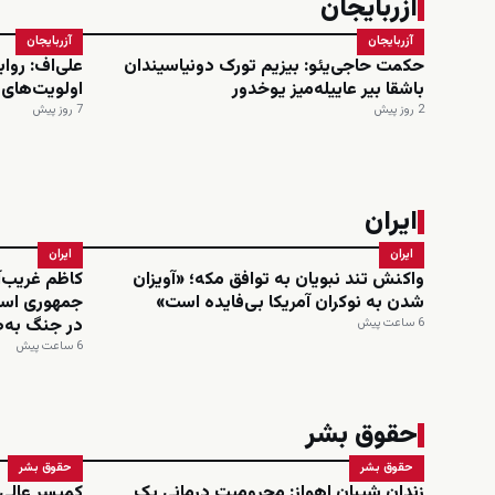
آزربایجان
آزربایجان
آزربایجان
حکمت حاجی‌یئو: بیزیم تورک دونیاسیندان
علی‌اف: روا
باشقا بیر عاییله‌میز یوخدور
اولویت‌های
2 روز پیش
7 روز پیش
ایران
ایران
ایران
واکنش تند نبویان به توافق مکه؛ «آویزان
کاظم غریب‌آ
شدن به نوکران آمریکا بی‌فایده است»
جمهوری اسل
در جنگ به‌ط
6 ساعت پیش
6 ساعت پیش
حقوق بشر
حقوق بشر
حقوق بشر
زندان شیبان اهواز: محرومیت درمانی یک
کمیسر عالی