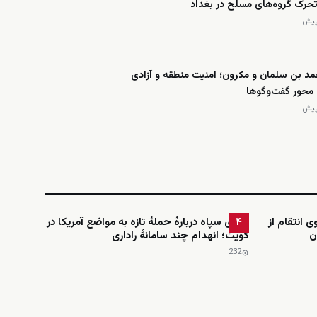
 تحرک گروه‌های مسلح در بغداد
د بن سلمان و مکرون؛ امنیت منطقه و آزادی
 محور گفت‌وگوها
ی انتقام از
ادعای سپاه دربارهٔ حملهٔ تازه به مواضع آمریکا در
۴
ن
کویت؛ انهدام چند سامانهٔ راداری
232