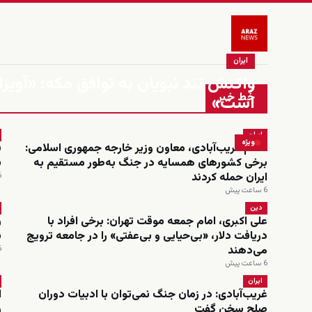
ایران
واکنش تند نبویان به توافق مکه؛ «آویزا
خط خبر
است»
ایران
ویژه
کاظم غریب‌آبادی، معاون وزیر خارجه جمهوری اسلامی:
ف
برخی کشورهای همسایه در جنگ به‌طور مستقیم به
ن
ایران حمله کردند
6 س
6 ساعت پیش
دین
علی اکبری، امام جمعه موقت تهران: برخی افراد با
ر
دریافت دلار، «بی‌حیایی و بی‌عفتی» را در جامعه ترویج
ن
می‌دهند
6 س
6 ساعت پیش
ایران
غریب‌آبادی: در زمان جنگ نمی‌توان با ادبیات دوران
ا
صلح سخن گفت
ر