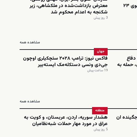
اینستاگرامی؛ نجمه امینی، دانشجوی ۲۳
معترض بازداشت‌شده در ملکشاهی، زیر
شکنجه به اعدام محکوم شد
3 روز پیش
مشاهده همه
جهان
دفاع
فاکس نیوز: ترامپ ۲۰۲۸ سئچکیلری اوچون
 حمله به
جی‌دی ونسی دستکله‌مک ایسته‌ییر
19 ساعت پیش
مشاهده همه
منطقه
‌جگینده ان
هشدار سوریه، اردن، عربستان، و کویت به
عراق در مورد مهار حملات شبه‌نظامیان
5 روز پیش