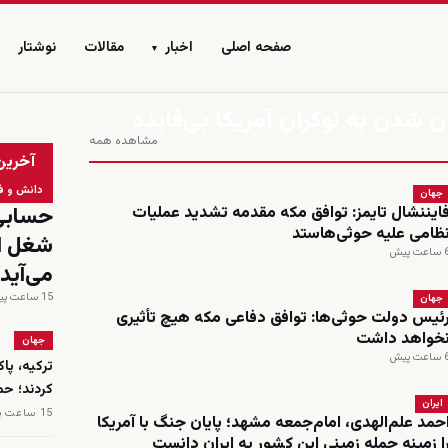
صفحه اصلی
اخبار
مقالات
نوشتار
▾
ن شدن به نوکران آمریکا بی‌فایده
مشاهده همه
زنده
آخرین
دانش و ف
جهان
ایننشال تایمز: توافق مکه مقدمه تشدید عملیات
ظامی علیه حوثی‌هاستد
اعت پیش
می‌آید
15 ساعت پیش
جهان
ئیس دولت حوثی‌ها: توافق دفاعی مکه هیچ تأثیری
خواهد داشت
جهان
اعت پیش
ترکیه، پا
کردند؛ حم
ایران
15 ساعت پیش
حمد علم‌الهدی، امام‌جمعه مشهد؛ پایان جنگ با آمریکا
ا زمینه حمله زمینی این کشور به ایران دانست