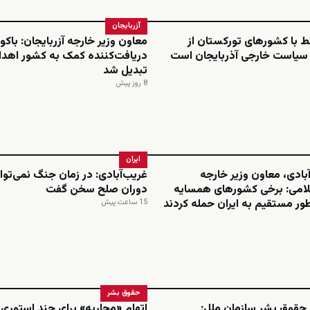
آزربایجان
بط با کشورهای تورکستان از
معاون وزیر خارجه آزربایجان: باکو 
 سیاست خارجی آذربایجان است
دریافت‌کننده کمک به کشور اهدا
تبدیل شد
8 روز پیش
ایران
بادی، معاون وزیر خارجه
غریب‌آبادی: در زمان جنگ نمی‌توان
امی: برخی کشورهای همسایه
دوران صلح سخن گفت
ور مستقیم به ایران حمله کردند
15 ساعت پیش
حقوق بشر
 حقوق بشر سازمان ملل:
اتهام «محاربه» برای چند استوری