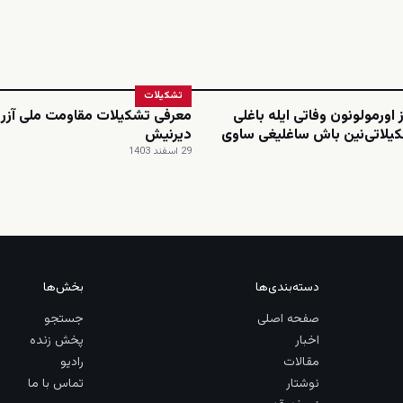
تشکیلات
 اورمولونون وفاتی ایله باغلی
معرفی تشکیلات مقاومت ملی آزرب
یلاتی‌نین باش ساغلیغی ساوی
دیرنیش
29 اسفند 1403
دسته‌بندی‌ها
بخش‌ها
صفحه اصلی
جستجو
اخبار
پخش زنده
مقالات
رادیو
نوشتار
تماس با ما