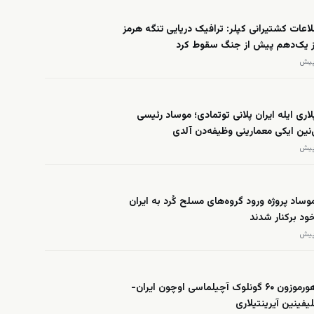
عات کشتیرانی کپلر: ترافیک دریایی تنگه هرمز
از یک‌دهم پیش از جنگ سقوط کرد
لاری ایله ایران پلانی توتمادی؛ موساد رئیسی
ی‌نین ایکی معمارینی وظیفه‌دن آلدی
وساد پروژه ورود گروه‌های مسلح کُرد به ایران
د برکنار شدند
العربیه: هورموزون ۶۰ گونلوک آچیلماسی اوچون ایران-
یفینین آیرینتیلاری