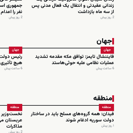
زندانی عقیدتی و انتقال یک فعال مدنی پس
از سه ماه بازداشت
نفر را اعدا
2 روز پیش
2 روز پیش
جهان
جهان
جهان
فایننشال تایمز: توافق مکه مقدمه تشدید
رئیس دولت 
عملیات نظامی علیه حوثی‌هاستد
هیچ تأثیری
6 ساعت پیش
6 ساعت پیش
منطقه
منطقه
منطقه
فیدان: همه گروه‌های مسلح باید در ساختار
نخست‌وزیر و
دولت سوریه ادغام شوند
عربستان می
مذاکرات
۱ روز پیش
2 روز پیش