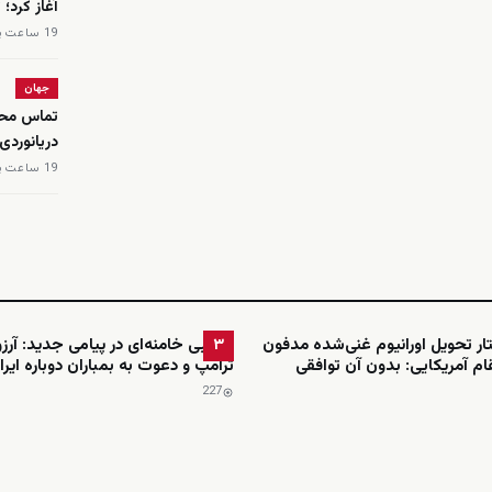
آغاز کرد؛
19 ساعت پیش
جهان
تماس محم
دریانوردی
19 ساعت پیش
ار تحویل اورانیوم غنی‌شده مدفون
مجتبی خامنه‌ای در پیامی جدید: آرزو
۳
ام آمریکایی: بدون آن توافقی
ترامپ و دعوت به بمباران دوباره ایرا
227