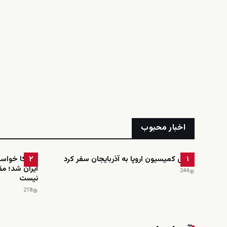
اخبار محبوب
رئیس کمیسیون اروپا به آذربایجان سفر کرد
آمریکا خواست
۲
۱
ایران شد؛ مق
244
نیست
218