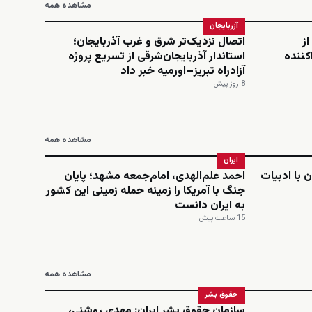
مشاهده همه
آزربایجان
از
اتصال نزدیک‌تر شرق و غرب آذربایجان؛
کننده
استاندار آذربایجان‌شرقی از تسریع پروژه
آزادراه تبریز–اورمیه خبر داد
8 روز پیش
مشاهده همه
ایران
 با ادبیات
احمد علم‌الهدی، امام‌جمعه مشهد؛ پایان
جنگ با آمریکا را زمینه حمله زمینی این کشور
به ایران دانست
15 ساعت پیش
مشاهده همه
حقوق بشر
سازمان حقوق بشر ایران: مهدی روشنی،