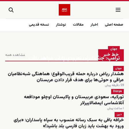
صفحه اصلی
اخبار
مقالات
نوشتار
نسخه قدیمی
زنده
جهان
خط خبر
مشاهده همه
ترامپ: جنگ ایران به‌زودی پایان خواهد یافت
جهان
هشدار ریاض درباره حمله قریب‌الوقوع: هماهنگی شبه‌نظامیان
عراقی و حوثی‌ها برای هدف قرار دادن عربستان
59 دقیقه پیش
Dünya
تورکیه، سعودی عربیستان و پاکیستان اوچلو مودافعه
‌آنلاشماسی ایمضالاییرلار
۱ ساعت پیش
دین
خرافه بافی به سبک رسانه منسوب به سپاه پاسداران: «برای
ورود به بهشت باید زبان فارسی بلد باشید!»