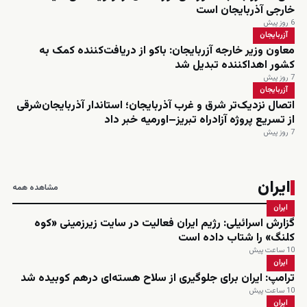
خارجی آذربایجان است
6 روز پیش
آزربایجان
معاون وزیر خارجه آزربایجان: باکو از دریافت‌کننده کمک به
کشور اهداکننده تبدیل شد
7 روز پیش
آزربایجان
اتصال نزدیک‌تر شرق و غرب آذربایجان؛ استاندار آذربایجان‌شرقی
از تسریع پروژه آزادراه تبریز–اورمیه خبر داد
7 روز پیش
ایران
مشاهده همه
ایران
گزارش اسرائیلی: رژیم ایران فعالیت در سایت زیرزمینی «کوه
کلنگ» را شتاب داده است
10 ساعت پیش
ایران
ترامپ: ایران برای جلوگیری از سلاح هسته‌ای درهم کوبیده شد
10 ساعت پیش
ایران