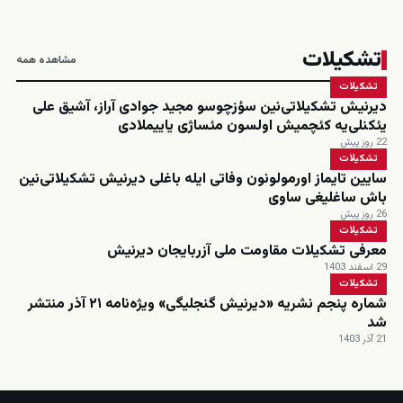
تشکیلات
مشاهده همه
تشکیلات
دیرنیش تشکیلاتی‌نین سؤزچوسو مجید جوادی آراز، آشیق علی
یئکنلی‌یه کئچمیش اولسون مئساژی یاییملادی
22 روز پیش
تشکیلات
سایین تایماز اورمولونون وفاتی ایله باغلی دیرنیش تشکیلاتی‌نین
باش ساغلیغی ساوی
26 روز پیش
تشکیلات
معرفی تشکیلات مقاومت ملی آزربایجان دیرنیش
29 اسفند 1403
تشکیلات
شماره پنجم نشریه «دیرنیش گنجلیگی» ویژه‌نامه ۲۱ آذر منتشر
شد
21 آذر 1403