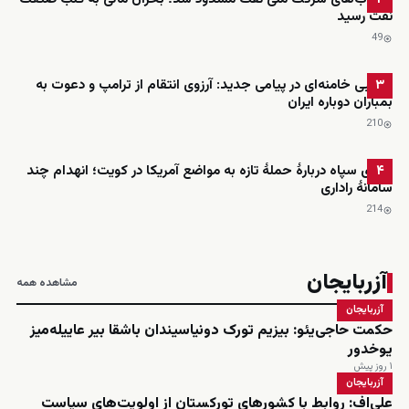
نفت رسید
49
مجتبی خامنه‌ای در پیامی جدید: آرزوی انتقام از ترامپ و دعوت به
۳
بمباران دوباره ایران
210
ادعای سپاه دربارهٔ حملهٔ تازه به مواضع آمریکا در کویت؛ انهدام چند
۴
سامانهٔ راداری
214
آزربایجان
مشاهده همه
آزربایجان
حکمت حاجی‌یئو: بیزیم تورک دونیاسیندان باشقا بیر عاییله‌میز
یوخدور
۱ روز پیش
آزربایجان
علی‌اف: روابط با کشورهای تورکستان از اولویت‌های سیاست