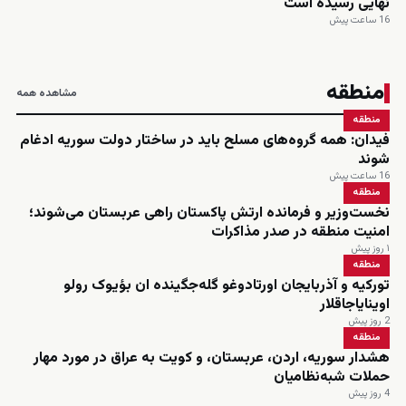
نهایی رسیده است
16 ساعت پیش
منطقه
مشاهده همه
منطقه
فیدان: همه گروه‌های مسلح باید در ساختار دولت سوریه ادغام
شوند
16 ساعت پیش
منطقه
نخست‌وزیر و فرمانده ارتش پاکستان راهی عربستان می‌شوند؛
امنیت منطقه در صدر مذاکرات
۱ روز پیش
منطقه
تورکیه و آذربایجان اورتادوغو گله‌جگینده ان بؤیوک رولو
اوینایاجاقلار
2 روز پیش
منطقه
هشدار سوریه، اردن، عربستان، و کویت به عراق در مورد مهار
حملات شبه‌نظامیان
4 روز پیش