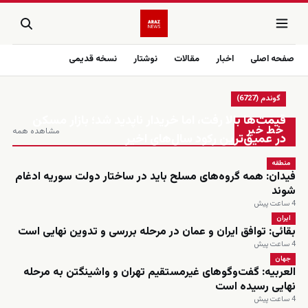
صفحه اصلی
اخبار
مقالات
نوشتار
نسخه قدیمی
گوندم (6727)
زنده
قیمت‌ها بالا رفت، اما خریدار ناپدید شد؛ بازار مسکن
خط خبر
مشاهده همه
در عمیق‌ترین رکود سال‌های اخیر
منطقه
فیدان: همه گروه‌های مسلح باید در ساختار دولت سوریه ادغام
شوند
4 ساعت پیش
ایران
بقائی: توافق ایران و عمان در مرحله بررسی و تدوین نهایی است
4 ساعت پیش
جهان
العربیه: گفت‌وگوهای غیرمستقیم تهران و واشینگتن به مرحله
نهایی رسیده است
4 ساعت پیش