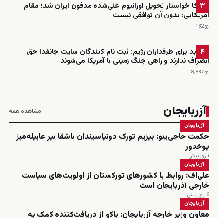
آمریکا خواستار تحویل اورانیوم غنی‌شده مدفون ایران شد؛ مقام
۳
آمریکایی: بدون آن توافقی نیست
182
خبر بد برای طرفداران رژیم: ثبت نام کنندگان سایت جانفدا حق
۴
انصراف ندارند و راهی جنگ زمینی با آمریکا می‌شوند
8٬887
آزربایجان
مشاهده همه
آزربایجان
حکمت حاجی‌یئو: بیزیم تورک دونیاسیندان باشقا بیر عاییله‌میز
یوخدور
۱ روز پیش
آزربایجان
علی‌اف: روابط با کشورهای تورکستان از اولویت‌های سیاست
خارجی آذربایجان است
6 روز پیش
آزربایجان
معاون وزیر خارجه آزربایجان: باکو از دریافت‌کننده کمک به