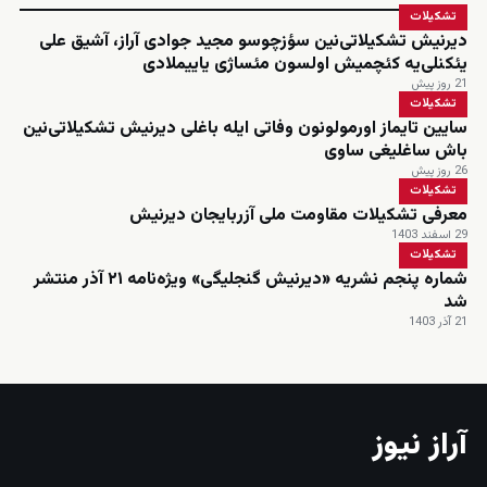
تشکیلات
دیرنیش تشکیلاتی‌نین سؤزچوسو مجید جوادی آراز، آشیق علی
یئکنلی‌یه کئچمیش اولسون مئساژی یاییملادی
21 روز پیش
تشکیلات
سایین تایماز اورمولونون وفاتی ایله باغلی دیرنیش تشکیلاتی‌نین
باش ساغلیغی ساوی
26 روز پیش
تشکیلات
معرفی تشکیلات مقاومت ملی آزربایجان دیرنیش
29 اسفند 1403
تشکیلات
شماره پنجم نشریه «دیرنیش گنجلیگی» ویژه‌نامه ۲۱ آذر منتشر
شد
21 آذر 1403
آراز نیوز