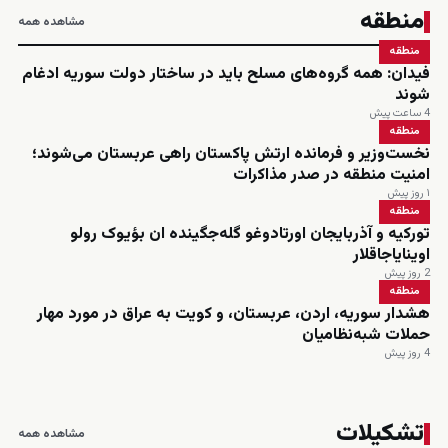
منطقه
مشاهده همه
منطقه
فیدان: همه گروه‌های مسلح باید در ساختار دولت سوریه ادغام
شوند
4 ساعت پیش
منطقه
نخست‌وزیر و فرمانده ارتش پاکستان راهی عربستان می‌شوند؛
امنیت منطقه در صدر مذاکرات
۱ روز پیش
منطقه
تورکیه و آذربایجان اورتادوغو گله‌جگینده ان بؤیوک رولو
اوینایاجاقلار
2 روز پیش
منطقه
هشدار سوریه، اردن، عربستان، و کویت به عراق در مورد مهار
حملات شبه‌نظامیان
4 روز پیش
تشکیلات
مشاهده همه