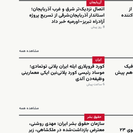
آزربایجان
از
اتصال نزدیک‌تر شرق و غرب آذربایجان؛
کننده
استاندار آذربایجان‌شرقی از تسریع پروژه
آزادراه تبریز–اورمیه خبر داد
8 روز پیش
مشاهده همه
ایران
افیک
کورد قروپلاری ایله ایران پلانی توتمادی؛
‌دهم پیش
موساد رئیسی کورد پلانی‌نین ایکی معمارینی
وظیفه‌دن آلدی
6 ساعت پیش
مشاهده همه
حقوق بشر
سازمان حقوق بشر ایران: مهدی روشنی،
اینستاگرامی؛ نجمه امینی، دانشجوی ۲۳
معترض بازداشت‌شده در ملکشاهی، زیر