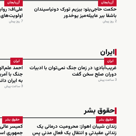
آزربایجان
آزربایجان
حکمت حاجی‌یئو: بیزیم تورک دونیاسیندان
علی‌اف: روا
باشقا بیر عاییله‌میز یوخدور
اولویت‌های
2 روز پیش
7 روز پیش
ایران
ایران
ایران
غریب‌آبادی: در زمان جنگ نمی‌توان با ادبیات
احمد علم‌ال
دوران صلح سخن گفت
جنگ با آمری
به ایران دا
3 ساعت پیش
3 ساعت پیش
حقوق بشر
حقوق بشر
حقوق بشر
زندان شیبان اهواز: محرومیت درمانی یک
کمیسر عالی
زندانی عقیدتی و انتقال یک فعال مدنی پس