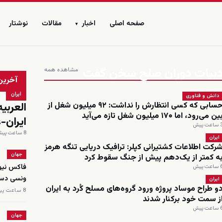
صفحه اصلی
اخبار
مقالات
نوشتار
▾
ا ادبیات دوران صلح سخن گفت
مشاهده همه
زنده
آخرین
ایران
دانش و فناوری
حسابی که کسی انتظارش را نداشت: ۹۲ میلیون شغل از
ین می‌رود، اما ۱۷۰ میلیون شغل تازه می‌آید
ایران-
اعت پیش
8 ساعت پیش
ایران
رکت اطلاعات کشتیرانی کپلر: ترافیک دریایی تنگه هرمز
جهان
ه کمتر از یک‌دهم پیش از جنگ سقوط کرد
اعت پیش
ونسی دست
ایران
و طراح موساد پروژه ورود گروه‌های مسلح کُرد به ایران
8 ساعت پیش
ز سمت خود برکنار شدند
اعت پیش
جهان