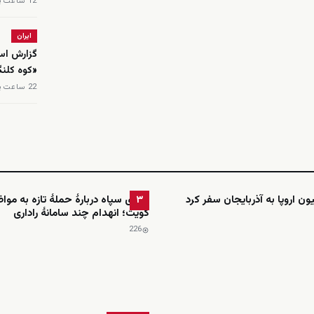
12 ساعت پیش
ایران
گزارش اسر
«کوه کلن
22 ساعت پیش
 اروپا به آذربایجان سفر کرد
ادعای سپاه دربارهٔ حملهٔ تازه به موا
۳
کویت؛ انهدام چند سامانهٔ راداری
226