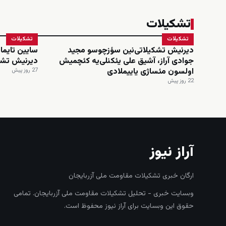
تشکیلات
تشکیلات
تشکیلات
دیرنیش تشکیلاتی‌نین سؤزچوسو مجید
سایین تایماز
جوادی آراز، آشیق علی یئکنلی‌یه کئچمیش
دیرنیش تشک
اولسون مئساژی یاییملادی
27 روز پیش
22 روز پیش
آراز نیوز
ارگان خبری تشکیلات مقاومت ملی آزربایجان
وبسایت خبری - تحلیل تشکیلات مقاومت ملی آزربایجان. تمامی
حقوق این وبسایت برای آراز نیوز محفوظ است.