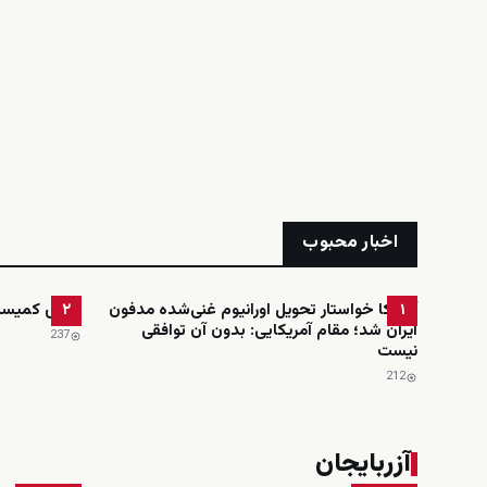
اخبار محبوب
آمریکا خواستار تحویل اورانیوم غنی‌شده مدفون
رئیس کمیسیون
۲
۱
ایران شد؛ مقام آمریکایی: بدون آن توافقی
237
نیست
212
آزربایجان