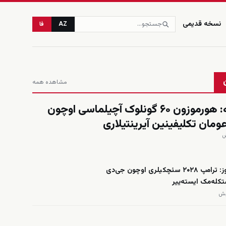
نسخه قدیمی
AZ
فا
مشاهده همه
العربیه: هورموزون ۶۰ گونلوک آچیلماسی اوچون
عومان تکلیفینین آیرینتیلاری
فاکس نیوز: ترامپ ۲۰۲۸ سئچکیلری اوچون جی‌دی
کله‌مک ایسته‌ییر