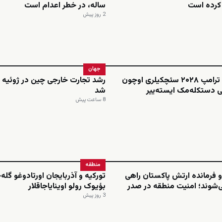
م کرده است
ساله، در خطر اعدام است
2 روز پیش
جهان
فاکس نیوز: ترامپ ۲۰۲۸ سئچکیلری اوچون
رشد تجارت خارجی چین در ژوئیه ا
 دستکله‌مک ایسته‌ییر
شد
8 ساعت پیش
منطقه
 فرمانده ارتش پاکستان راهی
تورکیه و آذربایجان اورتادوغو گله
‌شوند؛ امنیت منطقه در صدر
بؤیوک رولو اوینایاجاقلار
3 روز پیش