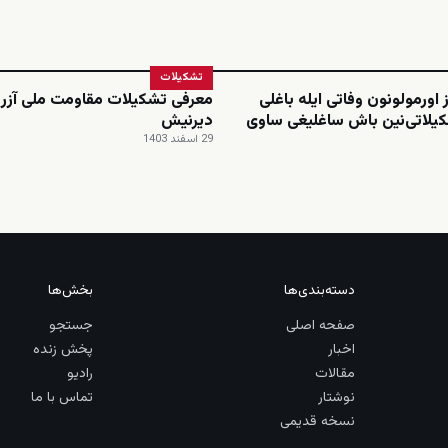
تشکیلات
 اورمولونون وفاتی ایله باغلی
معرفی تشکیلات مقاومت ملی آزرب
یلاتی‌نین باش ساغلیغی ساوی
دیرنیش
29 اسفند 1403
دسته‌بندی‌ها
بخش‌ها
صفحه اصلی
جستجو
اخبار
پخش زنده
مقالات
رادیو
نوشتار
تماس با ما
نسخه قدیمی