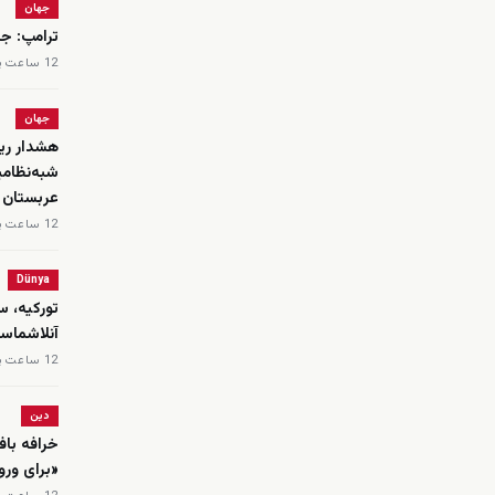
جهان
ترامپ: جن
12 ساعت پیش
جهان
هشدار ریا
شبه‌نظامی
عربستان
12 ساعت پیش
Dünya
تورکیه، س
‌آنلاشماسی
12 ساعت پیش
دین
خرافه باف
«برای ورو