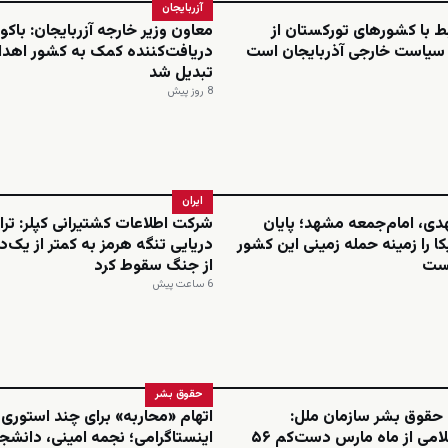
آزربایجان
بط با کشورهای تورکستان از
معاون وزیر خارجه آزربایجان: باکو 
 سیاست خارجی آذربایجان است
دریافت‌کننده کمک به کشور اهدا
تبدیل شد
8 روز پیش
ایران
هدی، امام‌جمعه مشهد؛ پایان
شرکت اطلاعات کشتیرانی کپلر: تر
کا را زمینه حمله زمینی این کشور
دریایی تنگه هرمز به کمتر از یک
نست
از جنگ سقوط کرد
6 ساعت پیش
حقوق بشر
 حقوق بشر سازمان ملل:
اتهام «محاربه» برای چند استوری
جمهوری اسلامی از ماه مارس دست‌کم ۵۶