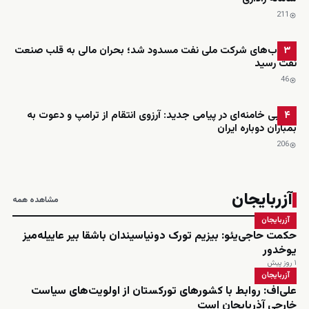
211
حساب‌های شرکت ملی نفت مسدود شد؛ بحران مالی به قلب صنعت
۳
نفت رسید
46
مجتبی خامنه‌ای در پیامی جدید: آرزوی انتقام از ترامپ و دعوت به
۴
بمباران دوباره ایران
206
آزربایجان
مشاهده همه
آزربایجان
حکمت حاجی‌یئو: بیزیم تورک دونیاسیندان باشقا بیر عاییله‌میز
یوخدور
۱ روز پیش
آزربایجان
علی‌اف: روابط با کشورهای تورکستان از اولویت‌های سیاست
خارجی آذربایجان است