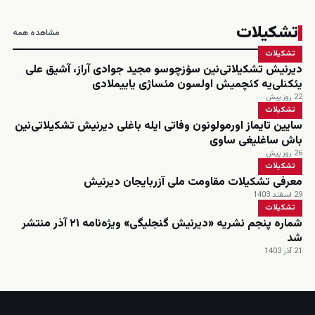
تشکیلات
مشاهده همه
تشکیلات
دیرنیش تشکیلاتی‌نین سؤزچوسو مجید جوادی آراز، آشیق علی
یئکنلی‌یه کئچمیش اولسون مئساژی یاییملادی
22 روز پیش
تشکیلات
سایین تایماز اورمولونون وفاتی ایله باغلی دیرنیش تشکیلاتی‌نین
باش ساغلیغی ساوی
26 روز پیش
تشکیلات
معرفی تشکیلات مقاومت ملی آزربایجان دیرنیش
29 اسفند 1403
تشکیلات
شماره پنجم نشریه «دیرنیش گنجلیگی» ویژه‌نامه ۲۱ آذر منتشر
شد
21 آذر 1403