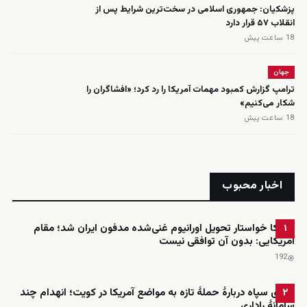
پزشکیان: جمهوری اسلامی در سخت‌ترین شرایط پس از
انقلاب ۵۷ قرار دارد
18 ساعت پیش
جهان
ترامپ گزارش کمبود مهمات آمریکا را رد کرد؛ «افشاگران را
شکار می‌کنیم»
18 ساعت پیش
اخبار محبوب
آمریکا خواستار تحویل اورانیوم غنی‌شده مدفون ایران شد؛ مقام
۱
آمریکایی: بدون آن توافقی نیست
192
ادعای سپاه دربارهٔ حملهٔ تازه به مواضع آمریکا در کویت؛ انهدام چند
۲
سامانهٔ راداری