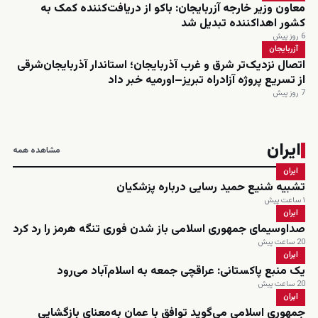
معاون وزیر خارجه آزربایجان: باکو از دریافت‌کننده کمک به
کشور اهداکننده تبدیل شد
6 روز پیش
آزربایجان
اتصال نزدیک‌تر شرق و غرب آذربایجان؛ استاندار آذربایجان‌شرقی
از تسریع پروژه آزادراه تبریز–اورمیه خبر داد
7 روز پیش
ایران
مشاهده همه
ایران
تشبیه شنیع حمید رسایی درباره پزشکیان
۱ ساعت پیش
ایران
صداوسیمای جمهوری اسلامی باز شدن فوری تنگه هرمز را رد کرد
20 ساعت پیش
ایران
یک منبع پاکستانی: عراقچی جمعه به اسلام‌آباد می‌رود
20 ساعت پیش
ایران
جمهوری اسلامی می‌گوید توافق با عمان به‌معنای بازگشایی