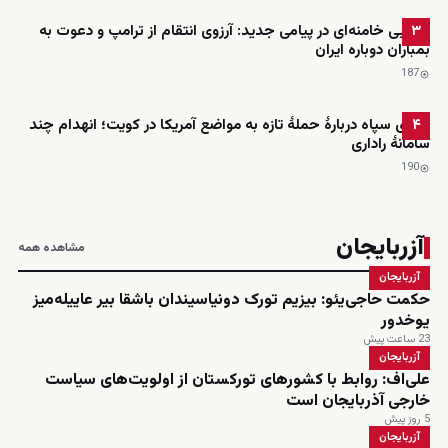
مجتبی خامنه‌ای در پیامی جدید: آرزوی انتقام از ترامپ و دعوت به
۳
بمباران دوباره ایران
187
ادعای سپاه دربارهٔ حملهٔ تازه به مواضع آمریکا در کویت؛ انهدام چند
۴
سامانهٔ راداری
190
آزربایجان
مشاهده همه
آزربایجان
حکمت حاجی‌یئو: بیزیم تورک دونیاسیندان باشقا بیر عاییله‌میز
یوخدور
23 ساعت پیش
آزربایجان
علی‌اف: روابط با کشورهای تورکستان از اولویت‌های سیاست
خارجی آذربایجان است
5 روز پیش
آزربایجان