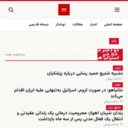
صفحه اصلی
اخبار
مقالات
نوشتار
نسخه قدیمی
زنان
زنده
دو دختر ملی‌پوشی که به ایران برنگشتند، حالا شهروند
خط خبر
مشاهده همه
استرالیا هستند
ایران
تشبیه شنیع حمید رسایی درباره پزشکیان
۱ ساعت پیش
جهان
نتانیاهو: در صورت لزوم، اسرائیل به‌تنهایی علیه ایران اقدام
می‌کند
11 ساعت پیش
حقوق بشر
زندان شیبان اهواز: محرومیت درمانی یک زندانی عقیدتی و
انتقال یک فعال مدنی پس از سه ماه بازداشت
11 ساعت پیش