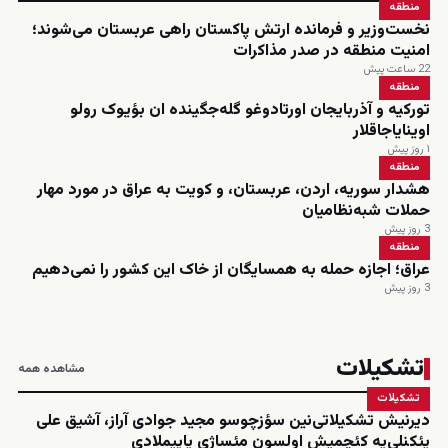
منطقه
نخست‌وزیر و فرمانده ارتش پاکستان راهی عربستان می‌شوند؛
امنیت منطقه در صدر مذاکرات
22 ساعت پیش
منطقه
تورکیه و آذربایجان اورتادوغو گله‌جگینده ان بؤیوک رولو
اوینایاجاقلار
۱ روز پیش
منطقه
هشدار سوریه، اردن، عربستان، و کویت به عراق در مورد مهار
حملات شبه‌نظامیان
3 روز پیش
منطقه
عراق؛ اجازه حمله به همسایگان از خاک این کشور را نمی‌دهیم
3 روز پیش
تشکیلات
مشاهده همه
تشکیلات
دیرنیش تشکیلاتی‌نین سؤزچوسو مجید جوادی آراز، آشیق علی
یئکنلی‌یه کئچمیش اولسون مئساژی یاییملادی