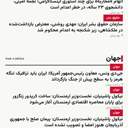
اتهام «محاربه» برای چند استوری اینستاگرامی؛ نجمه امینی،
دانشجوی ۲۳ ساله، در خطر اعدام است
4 روز پیش
حقوق بشر
سازمان حقوق بشر ایران: مهدی روشنی، معترض بازداشت‌شده
در ملکشاهی، زیر شکنجه به اعدام محکوم شد
4 روز پیش
جهان
مشاهده همه
جهان
جی‌دی ونس، معاون رئیس‌جمهور آمریکا: ایران باید ترافیک تنگه
هرمز را به سطح پیش از جنگ بازگرداند
3 ساعت پیش
جهان
نیکول پاشینیان، نخست‌وزیر ارمنستان: ساخت کریدور زنگزور
برای پایان محاصره اقتصادی ارمنستان آغاز می‌شود
9 ساعت پیش
جهان
نیکول پاشینیان، نخست‌وزیر ارمنستان: پیمان صلح با جمهوری
آذربایجان هنوز امضا و تصویب نشده است