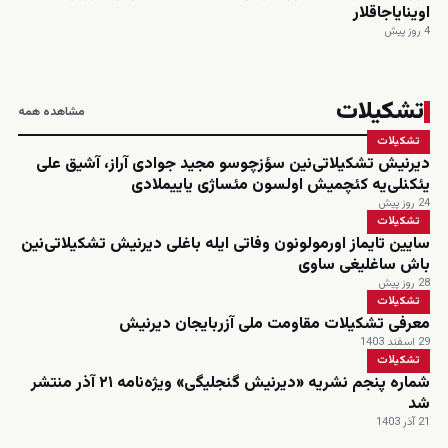
اوینایاجاقلار
4 روز پیش
تشکیلات
مشاهده همه
تشکیلات
دیرنیش تشکیلاتی‌نین سؤزچوسو مجید جوادی آراز، آشیق علی
یئکنلی‌یه کئچمیش اولسون مئساژی یاییملادی
24 روز پیش
تشکیلات
سایین تایماز اورمولونون وفاتی ایله باغلی دیرنیش تشکیلاتی‌نین
باش ساغلیغی ساوی
28 روز پیش
تشکیلات
معرفی تشکیلات مقاومت ملی آزربایجان دیرنیش
29 اسفند 1403
تشکیلات
شماره پنجم نشریه «دیرنیش گنجلیگی» ویژه‌نامه ۲۱ آذر منتشر
شد
21 آذر 1403