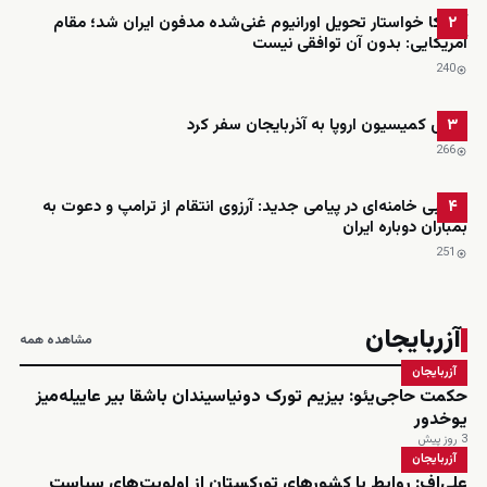
آمریکا خواستار تحویل اورانیوم غنی‌شده مدفون ایران شد؛ مقام
۲
آمریکایی: بدون آن توافقی نیست
240
رئیس کمیسیون اروپا به آذربایجان سفر کرد
۳
266
مجتبی خامنه‌ای در پیامی جدید: آرزوی انتقام از ترامپ و دعوت به
۴
بمباران دوباره ایران
251
آزربایجان
مشاهده همه
آزربایجان
حکمت حاجی‌یئو: بیزیم تورک دونیاسیندان باشقا بیر عاییله‌میز
یوخدور
3 روز پیش
آزربایجان
علی‌اف: روابط با کشورهای تورکستان از اولویت‌های سیاست