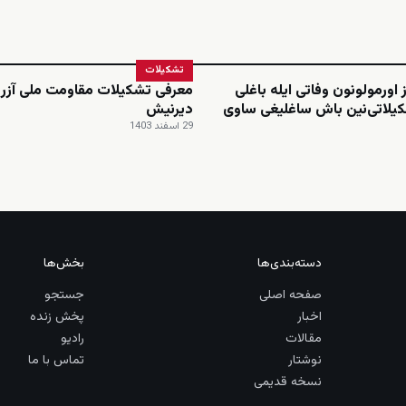
تشکیلات
 اورمولونون وفاتی ایله باغلی
معرفی تشکیلات مقاومت ملی آزرب
یلاتی‌نین باش ساغلیغی ساوی
دیرنیش
29 اسفند 1403
دسته‌بندی‌ها
بخش‌ها
صفحه اصلی
جستجو
اخبار
پخش زنده
مقالات
رادیو
نوشتار
تماس با ما
نسخه قدیمی