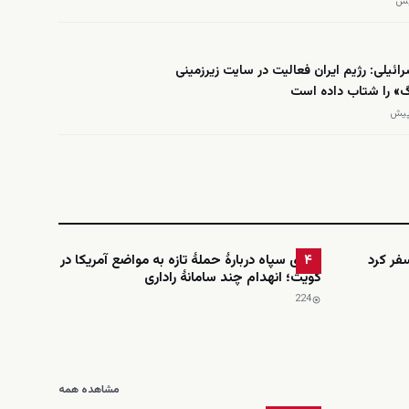
ائیلی: رژیم ایران فعالیت در سایت زیرزمینی
گ» را شتاب داده است
فر کرد
ادعای سپاه دربارهٔ حملهٔ تازه به مواضع آمریکا در
۴
کویت؛ انهدام چند سامانهٔ راداری
224
مشاهده همه