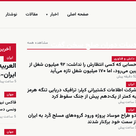
صفحه اصلی
اخبار
مقالات
نوشتار
▾
ا ادبیات دوران صلح سخن گفت
مشاهده همه
زنده
آخرین
ایران
دانش و فناوری
حسابی که کسی انتظارش را نداشت: ۹۲ میلیون شغل از
ین می‌رود، اما ۱۷۰ میلیون شغل تازه می‌آید
ایران-
 دقیقه پیش
5 ساعت پیش
ایران
رکت اطلاعات کشتیرانی کپلر: ترافیک دریایی تنگه هرمز
جهان
ه کمتر از یک‌دهم پیش از جنگ سقوط کرد
اعت پیش
ونسی دست
ایران
و طراح موساد پروژه ورود گروه‌های مسلح کُرد به ایران
5 ساعت پیش
ز سمت خود برکنار شدند
اعت پیش
جهان