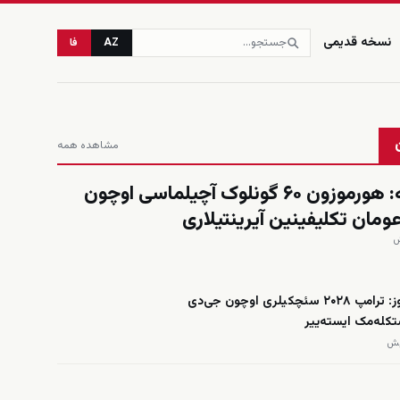
نسخه قدیمی
AZ
فا
مشاهده همه
العربیه: هورموزون ۶۰ گونلوک آچیلماسی اوچون
عومان تکلیفینین آیرینتیلاری
فاکس نیوز: ترامپ ۲۰۲۸ سئچکیلری اوچون جی‌دی
کله‌مک ایسته‌ییر