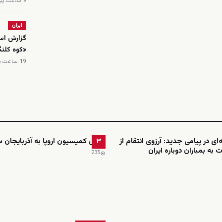
9 ساعت پیش
ایران
گزارش اسر
«کوه کلن
19 ساعت پیش
ای در پیامی جدید: آرزوی انتقام از
رئیس کمیسیون اروپا به آذربایجان س
۳
 به بمباران دوباره ایران
235