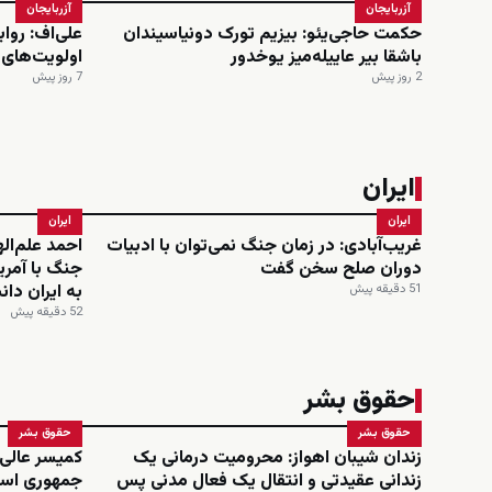
آزربایجان
آزربایجان
حکمت حاجی‌یئو: بیزیم تورک دونیاسیندان
علی‌اف: روا
باشقا بیر عاییله‌میز یوخدور
اولویت‌های
2 روز پیش
7 روز پیش
ایران
ایران
ایران
غریب‌آبادی: در زمان جنگ نمی‌توان با ادبیات
احمد علم‌ال
دوران صلح سخن گفت
جنگ با آمری
به ایران دا
51 دقیقه پیش
52 دقیقه پیش
حقوق بشر
حقوق بشر
حقوق بشر
زندان شیبان اهواز: محرومیت درمانی یک
کمیسر عالی
زندانی عقیدتی و انتقال یک فعال مدنی پس