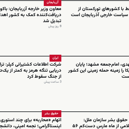
آزربایجان
بط با کشورهای تورکستان از
معاون وزیر خارجه آزربایجان: باکو 
 سیاست خارجی آذربایجان است
دریافت‌کننده کمک به کشور اهدا
تبدیل شد
8 روز پیش
ایران
هدی، امام‌جمعه مشهد؛ پایان
شرکت اطلاعات کشتیرانی کپلر: تر
کا را زمینه حمله زمینی این کشور
دریایی تنگه هرمز به کمتر از یک
نست
از جنگ سقوط کرد
3 ساعت پیش
حقوق بشر
 حقوق بشر سازمان ملل:
اتهام «محاربه» برای چند استوری
جمهوری اسلامی از ماه مارس دست‌کم ۵۶