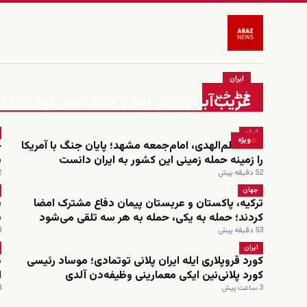
ایران
خط خبر
غریب‌آبادی: در زمان جنگ نمی‌توان ب
ایران
ویژه
احمد علم‌الهدی، امام‌جمعه مشهد؛ پایان جنگ با آمریکا
را زمینه حمله زمینی این کشور به ایران دانست
ب
52 دقیقه پیش
52
جهان
ترکیه، پاکستان و عربستان پیمان دفاع مشترک امضا
ش
کردند؛ حمله به یکی، حمله به هر سه تلقی می‌شود
ب
53 دقیقه پیش
3 س
ایران
کورد قروپلاری ایله ایران پلانی توتمادی؛ موساد رئیسی
د
کورد پلانی‌نین ایکی معمارینی وظیفه‌دن آلدی
ا
3 ساعت پیش
3 س