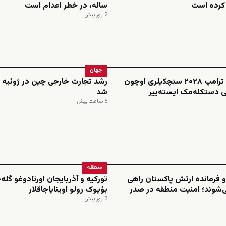
م کرده است
ساله، در خطر اعدام است
2 روز پیش
جهان
فاکس نیوز: ترامپ ۲۰۲۸ سئچکیلری اوچون
رشد تجارت خارجی چین در ژوئیه ا
 دستکله‌مک ایسته‌ییر
شد
5 ساعت پیش
منطقه
 فرمانده ارتش پاکستان راهی
تورکیه و آذربایجان اورتادوغو گله
‌شوند؛ امنیت منطقه در صدر
بؤیوک رولو اوینایاجاقلار
3 روز پیش