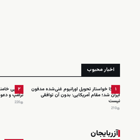
اخبار محبوب
آمریکا خواستار تحویل اورانیوم غنی‌شده مدفون
مجتبی خامنه‌
۲
۱
ایران شد؛ مقام آمریکایی: بدون آن توافقی
ترامپ و دعوت
نیست
220
210
آزربایجان