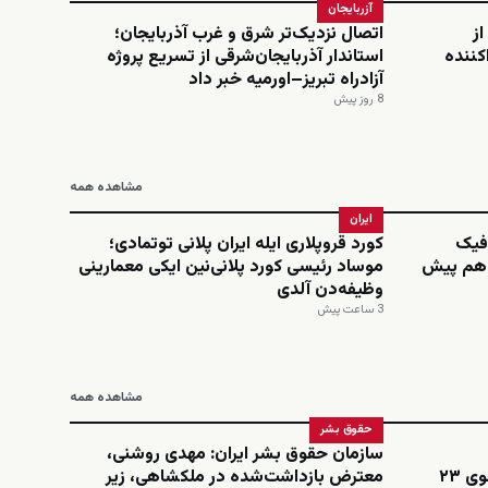
آزربایجان
از
اتصال نزدیک‌تر شرق و غرب آذربایجان؛
کننده
استاندار آذربایجان‌شرقی از تسریع پروژه
آزادراه تبریز–اورمیه خبر داد
8 روز پیش
مشاهده همه
ایران
افیک
کورد قروپلاری ایله ایران پلانی توتمادی؛
‌دهم پیش
موساد رئیسی کورد پلانی‌نین ایکی معمارینی
وظیفه‌دن آلدی
3 ساعت پیش
مشاهده همه
حقوق بشر
سازمان حقوق بشر ایران: مهدی روشنی،
اینستاگرامی؛ نجمه امینی، دانشجوی ۲۳
معترض بازداشت‌شده در ملکشاهی، زیر