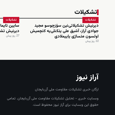
تشکیلات
تشکیلات
تشکیلات
دیرنیش تشکیلاتی‌نین سؤزچوسو مجید
سایین تایماز
جوادی آراز، آشیق علی یئکنلی‌یه کئچمیش
دیرنیش تشک
اولسون مئساژی یاییملادی
27 روز پیش
22 روز پیش
آراز نیوز
ارگان خبری تشکیلات مقاومت ملی آزربایجان
وبسایت خبری - تحلیل تشکیلات مقاومت ملی آزربایجان. تمامی
حقوق این وبسایت برای آراز نیوز محفوظ است.