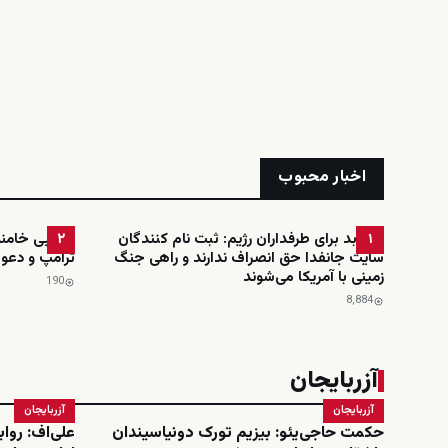
اخبار محبوب
خبر بد برای طرفداران رژیم: ثبت نام کنندگان
مجتبی خامنه‌
۲
۱
سایت جانفدا حق انصراف ندارند و راهی جنگ
ترامپ و دعوت
زمینی با آمریکا می‌شوند
190
8٬884
آزربایجان
آزربایجان
آزربایجان
حکمت حاجی‌یئو: بیزیم تورک دونیاسیندان
علی‌اف: روا