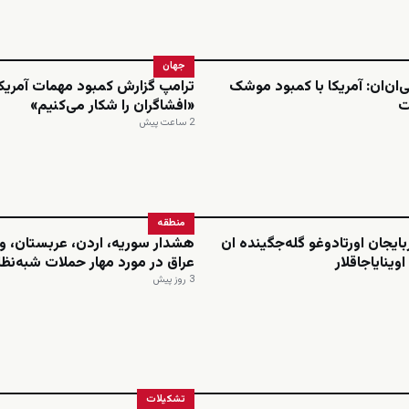
جهان
‌ان‌ان: آمریکا با کمبود موشک
ترامپ گزارش کمبود مهمات آمریکا 
ت
«افشاگران را شکار می‌کنیم»
2 ساعت پیش
منطقه
بایجان اورتادوغو گله‌جگینده ان
هشدار سوریه، اردن، عربستان، و
وینایاجاقلار
عراق در مورد مهار حملات شبه‌نظا
3 روز پیش
تشکیلات