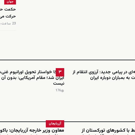
جهان
حکمت حاجی
حرکت می‌
23 ساعت پیش
ای در پیامی جدید: آرزوی انتقام از
آمریکا خواستار تحویل اورانیوم غنی
۳
 به بمباران دوباره ایران
ایران شد؛ مقام آمریکایی: بدون آن 
نیست
176
آزربایجان
بط با کشورهای تورکستان از
معاون وزیر خارجه آزربایجان: باکو 