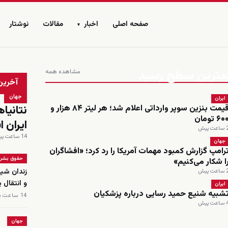
صفحه اصلی
اخبار
مقالات
نوشتار
▾
 کمترین سطح رسید
مشاهده همه
زنده
آخرین
جهان
ایران
نتانیا
قیمت بنزین سوپر وارداتی اعلام شد؛ هر لیتر ۸۴ هزار و
۶۰ تومان
ایران ا
اعت پیش
14 ساعت پیش
جهان
رامپ گزارش کمبود مهمات آمریکا را رد کرد؛ «افشاگران
حقوق بشر
ا شکار می‌کنیم»
زندان شیب
اعت پیش
و انتقال 
ایران
شبیه شنیع حمید رسایی درباره پزشکیان
14 ساعت پیش
اعت پیش
جهان