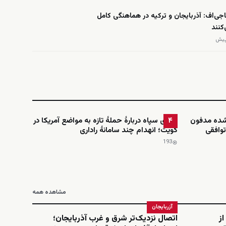
‌اف: آذربایجان و ترکیه در هماهنگی کامل
کنند
‌شده مدفون
ادعای سپاه دربارهٔ حملهٔ تازه به مواضع آمریکا در
۴
توافقی
کویت؛ انهدام چند سامانهٔ راداری
193
مشاهده همه
آزربایجان
از
اتصال نزدیک‌تر شرق و غرب آذربایجان؛