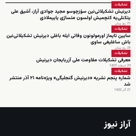
تشکیلات
دیرنیش تشکیلاتی‌نین سؤزچوسو مجید جوادی آراز، آشیق علی
یئکنلی‌یه کئچمیش اولسون مئساژی یاییملادی
21 روز پیش
تشکیلات
سایین تایماز اورمولونون وفاتی ایله باغلی دیرنیش تشکیلاتی‌نین
باش ساغلیغی ساوی
26 روز پیش
تشکیلات
معرفی تشکیلات مقاومت ملی آزربایجان دیرنیش
29 اسفند 1403
تشکیلات
شماره پنجم نشریه «دیرنیش گنجلیگی» ویژه‌نامه ۲۱ آذر منتشر
شد
21 آذر 1403
آراز نیوز