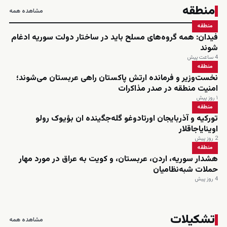
منطقه
مشاهده همه
منطقه
فیدان: همه گروه‌های مسلح باید در ساختار دولت سوریه ادغام
شوند
4 ساعت پیش
منطقه
نخست‌وزیر و فرمانده ارتش پاکستان راهی عربستان می‌شوند؛
امنیت منطقه در صدر مذاکرات
۱ روز پیش
منطقه
تورکیه و آذربایجان اورتادوغو گله‌جگینده ان بؤیوک رولو
اوینایاجاقلار
2 روز پیش
منطقه
هشدار سوریه، اردن، عربستان، و کویت به عراق در مورد مهار
حملات شبه‌نظامیان
4 روز پیش
تشکیلات
مشاهده همه