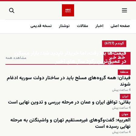
صفحه اصلی
اخبار
مقالات
نوشتار
نسخه قدیمی
گوندم (6727)
زنده
قیمت‌ها بالا رفت، اما خریدار ناپدید شد؛ بازار مسکن
خط خبر
مشاهده همه
در عمیق‌ترین رکود سال‌های اخیر
منطقه
فیدان: همه گروه‌های مسلح باید در ساختار دولت سوریه ادغام
شوند
4 ساعت پیش
ایران
بقائی: توافق ایران و عمان در مرحله بررسی و تدوین نهایی است
4 ساعت پیش
جهان
العربیه: گفت‌وگوهای غیرمستقیم تهران و واشینگتن به مرحله
نهایی رسیده است
4 ساعت پیش