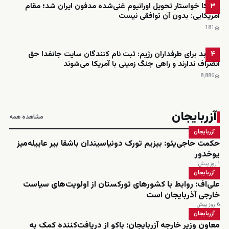
آمریکا خواستار تحویل اورانیوم غنی‌شده مدفون ایران شد؛ مقام
۳
آمریکایی: بدون آن توافقی نیست
181
خبر بد برای طرفداران رژیم: ثبت نام کنندگان سایت جانفدا حق
۴
انصراف ندارند و راهی جنگ زمینی با آمریکا می‌شوند
8٬886
آزربایجان
مشاهده همه
آزربایجان
حکمت حاجی‌یئو: بیزیم تورک دونیاسیندان باشقا بیر عاییله‌میز
یوخدور
۱ روز پیش
آزربایجان
علی‌اف: روابط با کشورهای تورکستان از اولویت‌های سیاست
خارجی آذربایجان است
6 روز پیش
آزربایجان
معاون وزیر خارجه آزربایجان: باکو از دریافت‌کننده کمک به