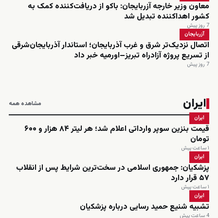
معاون وزیر خارجه آزربایجان: باکو از دریافت‌کننده کمک به
کشور اهداکننده تبدیل شد
7 روز پیش
آزربایجان
اتصال نزدیک‌تر شرق و غرب آذربایجان؛ استاندار آذربایجان‌شرقی
از تسریع پروژه آزادراه تبریز–اورمیه خبر داد
7 روز پیش
ایران
مشاهده همه
ایران
قیمت بنزین سوپر وارداتی اعلام شد؛ هر لیتر ۸۴ هزار و ۶۰۰
تومان
۱ ساعت پیش
ایران
پزشکیان: جمهوری اسلامی در سخت‌ترین شرایط پس از انقلاب
۵۷ قرار دارد
۱ ساعت پیش
ایران
تشبیه شنیع حمید رسایی درباره پزشکیان
4 ساعت پیش