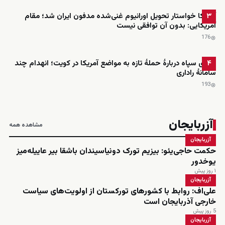
آمریکا خواستار تحویل اورانیوم غنی‌شده مدفون ایران شد؛ مقام
۳
آمریکایی: بدون آن توافقی نیست
176
ادعای سپاه دربارهٔ حملهٔ تازه به مواضع آمریکا در کویت؛ انهدام چند
۴
سامانهٔ راداری
193
آزربایجان
مشاهده همه
آزربایجان
حکمت حاجی‌یئو: بیزیم تورک دونیاسیندان باشقا بیر عاییله‌میز
یوخدور
۱ روز پیش
آزربایجان
علی‌اف: روابط با کشورهای تورکستان از اولویت‌های سیاست
خارجی آذربایجان است
5 روز پیش
آزربایجان