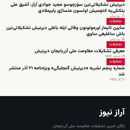
دیرنیش تشکیلاتی‌نین سؤزچوسو مجید جوادی آراز، آشیق علی
یئکنلی‌یه کئچمیش اولسون مئساژی یاییملادی
21 روز پیش
تشکیلات
سایین تایماز اورمولونون وفاتی ایله باغلی دیرنیش تشکیلاتی‌نین
باش ساغلیغی ساوی
26 روز پیش
تشکیلات
معرفی تشکیلات مقاومت ملی آزربایجان دیرنیش
29 اسفند 1403
تشکیلات
شماره پنجم نشریه «دیرنیش گنجلیگی» ویژه‌نامه ۲۱ آذر منتشر
شد
21 آذر 1403
آراز نیوز
ارگان خبری تشکیلات مقاومت ملی آزربایجان