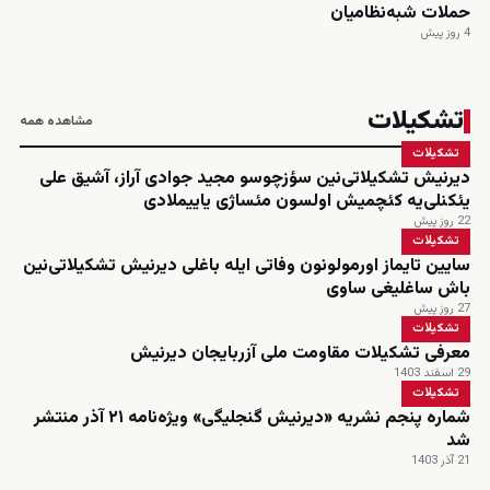
حملات شبه‌نظامیان
4 روز پیش
تشکیلات
مشاهده همه
تشکیلات
دیرنیش تشکیلاتی‌نین سؤزچوسو مجید جوادی آراز، آشیق علی
یئکنلی‌یه کئچمیش اولسون مئساژی یاییملادی
22 روز پیش
تشکیلات
سایین تایماز اورمولونون وفاتی ایله باغلی دیرنیش تشکیلاتی‌نین
باش ساغلیغی ساوی
27 روز پیش
تشکیلات
معرفی تشکیلات مقاومت ملی آزربایجان دیرنیش
29 اسفند 1403
تشکیلات
شماره پنجم نشریه «دیرنیش گنجلیگی» ویژه‌نامه ۲۱ آذر منتشر
شد
21 آذر 1403