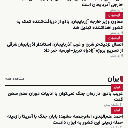
خارجی آذربایجان است
7 روز پیش
آزربایجان
معاون وزیر خارجه آزربایجان: باکو از دریافت‌کننده کمک به
کشور اهداکننده تبدیل شد
8 روز پیش
آزربایجان
اتصال نزدیک‌تر شرق و غرب آذربایجان؛ استاندار آذربایجان‌شرقی
از تسریع پروژه آزادراه تبریز–اورمیه خبر داد
8 روز پیش
ایران
مشاهده همه
ایران
غریب‌آبادی: در زمان جنگ نمی‌توان با ادبیات دوران صلح سخن
گفت
51 دقیقه پیش
ایران
احمد علم‌الهدی، امام‌جمعه مشهد؛ پایان جنگ با آمریکا را زمینه
حمله زمینی این کشور به ایران دانست
51 دقیقه پیش