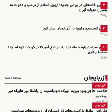
مجتبی خامنه‌ای در پیامی جدید: آرزوی انتقام از ترامپ و دعوت به
۲
بمباران دوباره ایران
220
رئیس کمیسیون اروپا به آذربایجان سفر کرد
۳
235
ادعای سپاه دربارهٔ حملهٔ تازه به مواضع آمریکا در کویت؛ انهدام چند
۴
سامانهٔ راداری
224
آزربایجان
مشاهده همه
آزربایجان
حکمت حاجی‌یئو: بیزیم تورک دونیاسیندان باشقا بیر عاییله‌میز
یوخدور
2 روز پیش
آزربایجان
علی‌اف: روابط با کشورهای تورکستان از اولویت‌های سیاست