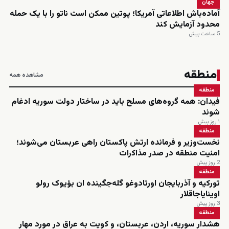
جهان
آماده‌باش اطلاعاتی آمریکا؛ پوتین ممکن است ناتو را با یک حمله
محدود آزمایش کند
5 ساعت پیش
منطقه
مشاهده همه
منطقه
فیدان: همه گروه‌های مسلح باید در ساختار دولت سوریه ادغام
شوند
۱ روز پیش
منطقه
نخست‌وزیر و فرمانده ارتش پاکستان راهی عربستان می‌شوند؛
امنیت منطقه در صدر مذاکرات
2 روز پیش
منطقه
تورکیه و آذربایجان اورتادوغو گله‌جگینده ان بؤیوک رولو
اوینایاجاقلار
3 روز پیش
منطقه
هشدار سوریه، اردن، عربستان، و کویت به عراق در مورد مهار