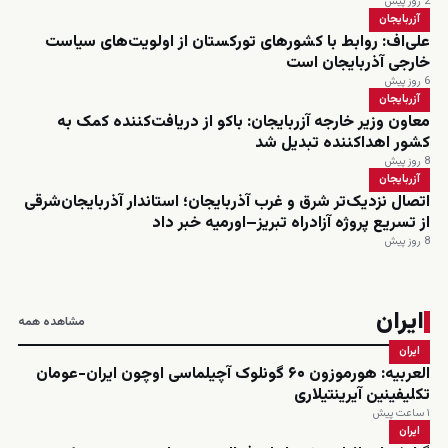
2 روز پیش
آزربایجان
علی‌اف: روابط با کشورهای تورکستان از اولویت‌های سیاست
خارجی آذربایجان است
6 روز پیش
آزربایجان
معاون وزیر خارجه آزربایجان: باکو از دریافت‌کننده کمک به
کشور اهداکننده تبدیل شد
8 روز پیش
آزربایجان
اتصال نزدیک‌تر شرق و غرب آذربایجان؛ استاندار آذربایجان‌شرقی
از تسریع پروژه آزادراه تبریز–اورمیه خبر داد
8 روز پیش
ایران
مشاهده همه
ایران
العربیه: هورموزون ۶۰ گونلوک آچیلماسی اوچون ایران-عومان
تکلیفینین آیرینتیلاری
۱ ساعت پیش
ایران