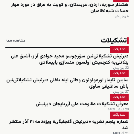
هشدار سوریه، اردن، عربستان، و کویت به عراق در مورد مهار
حملات شبه‌نظامیان
4 روز پیش
تشکیلات
مشاهده همه
تشکیلات
دیرنیش تشکیلاتی‌نین سؤزچوسو مجید جوادی آراز، آشیق علی
یئکنلی‌یه کئچمیش اولسون مئساژی یاییملادی
22 روز پیش
تشکیلات
سایین تایماز اورمولونون وفاتی ایله باغلی دیرنیش تشکیلاتی‌نین
باش ساغلیغی ساوی
27 روز پیش
تشکیلات
معرفی تشکیلات مقاومت ملی آزربایجان دیرنیش
29 اسفند 1403
تشکیلات
شماره پنجم نشریه «دیرنیش گنجلیگی» ویژه‌نامه ۲۱ آذر منتشر
شد
21 آذر 1403