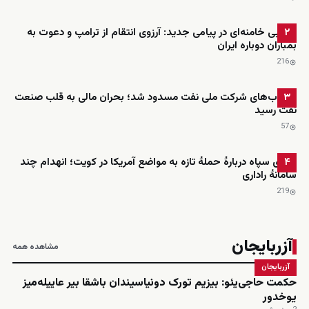
مجتبی خامنه‌ای در پیامی جدید: آرزوی انتقام از ترامپ و دعوت به
۲
بمباران دوباره ایران
216
حساب‌های شرکت ملی نفت مسدود شد؛ بحران مالی به قلب صنعت
۳
نفت رسید
57
ادعای سپاه دربارهٔ حملهٔ تازه به مواضع آمریکا در کویت؛ انهدام چند
۴
سامانهٔ راداری
219
آزربایجان
مشاهده همه
آزربایجان
حکمت حاجی‌یئو: بیزیم تورک دونیاسیندان باشقا بیر عاییله‌میز
یوخدور