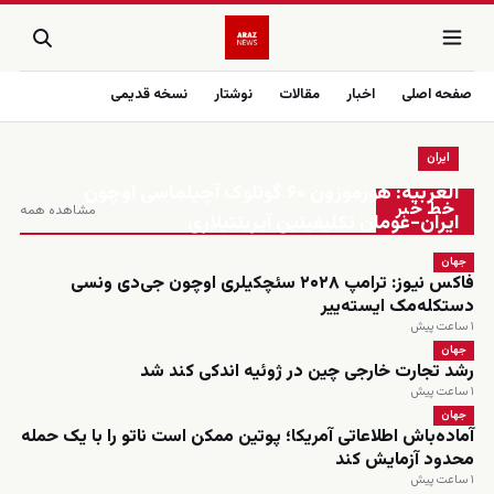
صفحه اصلی
اخبار
مقالات
نوشتار
نسخه قدیمی
ایران
زنده
العربیه: هورموزون ۶۰ گونلوک آچیلماسی اوچون
خط خبر
مشاهده همه
ایران-عومان تکلیفینین آیرینتیلاری
جهان
فاکس نیوز: ترامپ ۲۰۲۸ سئچکیلری اوچون جی‌دی ونسی
دستکله‌مک ایسته‌ییر
۱ ساعت پیش
جهان
رشد تجارت خارجی چین در ژوئیه اندکی کند شد
۱ ساعت پیش
جهان
آماده‌باش اطلاعاتی آمریکا؛ پوتین ممکن است ناتو را با یک حمله
محدود آزمایش کند
۱ ساعت پیش