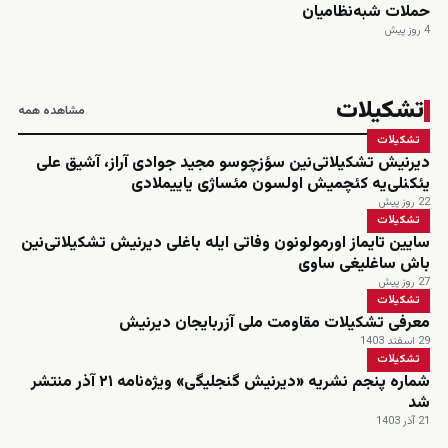
حملات شبه‌نظامیان
4 روز پیش
تشکیلات
مشاهده همه
تشکیلات
دیرنیش تشکیلاتی‌نین سؤزچوسو مجید جوادی آراز، آشیق علی
یئکنلی‌یه کئچمیش اولسون مئساژی یاییملادی
22 روز پیش
تشکیلات
سایین تایماز اورمولونون وفاتی ایله باغلی دیرنیش تشکیلاتی‌نین
باش ساغلیغی ساوی
27 روز پیش
تشکیلات
معرفی تشکیلات مقاومت ملی آزربایجان دیرنیش
29 اسفند 1403
تشکیلات
شماره پنجم نشریه «دیرنیش گنجلیگی» ویژه‌نامه ۲۱ آذر منتشر
شد
21 آذر 1403