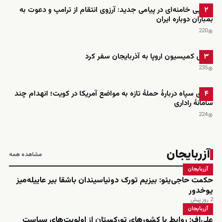
مجتبی خامنه‌ای در پیامی جدید: آرزوی انتقام از ترامپ و دعوت به
۲
بمباران دوباره ایران
220
رئیس کمیسیون اروپا به آذربایجان سفر کرد
۳
235
ادعای سپاه دربارهٔ حملهٔ تازه به مواضع آمریکا در کویت؛ انهدام چند
۴
سامانهٔ راداری
224
آزربایجان
مشاهده همه
آزربایجان
حکمت حاجی‌یئو: بیزیم تورک دونیاسیندان باشقا بیر عاییله‌میز
یوخدور
2 روز پیش
آزربایجان
علی‌اف: روابط با کشورهای تورکستان از اولویت‌های سیاست