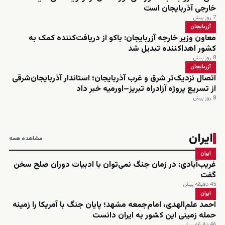
خارجی آذربایجان است
7 روز پیش
آزربایجان
معاون وزیر خارجه آزربایجان: باکو از دریافت‌کننده کمک به
کشور اهداکننده تبدیل شد
8 روز پیش
آزربایجان
اتصال نزدیک‌تر شرق و غرب آذربایجان؛ استاندار آذربایجان‌شرقی
از تسریع پروژه آزادراه تبریز–اورمیه خبر داد
8 روز پیش
ایران
مشاهده همه
ایران
غریب‌آبادی: در زمان جنگ نمی‌توان با ادبیات دوران صلح سخن
گفت
45 دقیقه پیش
ایران
احمد علم‌الهدی، امام‌جمعه مشهد؛ پایان جنگ با آمریکا را زمینه
حمله زمینی این کشور به ایران دانست
46 دقیقه پیش