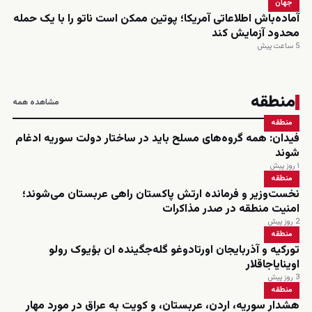
جهان
آماده‌باش اطلاعاتی آمریکا؛ پوتین ممکن است ناتو را با یک حمله
محدود آزمایش کند
5 ساعت پیش
منطقه
مشاهده همه
منطقه
فیدان: همه گروه‌های مسلح باید در ساختار دولت سوریه ادغام
شوند
۱ روز پیش
منطقه
نخست‌وزیر و فرمانده ارتش پاکستان راهی عربستان می‌شوند؛
امنیت منطقه در صدر مذاکرات
2 روز پیش
منطقه
تورکیه و آذربایجان اورتادوغو گله‌جگینده ان بؤیوک رولو
اوینایاجاقلار
3 روز پیش
منطقه
هشدار سوریه، اردن، عربستان، و کویت به عراق در مورد مهار