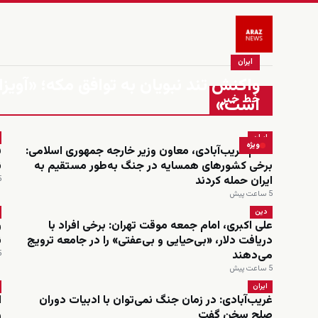
ایران
واکنش تند نبویان به توافق مکه؛ «آویزا
خط خبر
است»
ایران
ویژه
کاظم غریب‌آبادی، معاون وزیر خارجه جمهوری اسلامی:
ف
برخی کشورهای همسایه در جنگ به‌طور مستقیم به
ن
ایران حمله کردند
5 س
5 ساعت پیش
دین
علی اکبری، امام جمعه موقت تهران: برخی افراد با
ر
دریافت دلار، «بی‌حیایی و بی‌عفتی» را در جامعه ترویج
ن
می‌دهند
5 س
5 ساعت پیش
ایران
غریب‌آبادی: در زمان جنگ نمی‌توان با ادبیات دوران
ا
صلح سخن گفت
ر