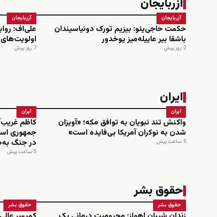
آزربایجان
آزربایجان
آزربایجان
حکمت حاجی‌یئو: بیزیم تورک دونیاسیندان
علی‌اف: روا
باشقا بیر عاییله‌میز یوخدور
اولویت‌های
2 روز پیش
7 روز پیش
ایران
ایران
ایران
واکنش تند نبویان به توافق مکه؛ «آویزان
کاظم غریب‌آ
شدن به نوکران آمریکا بی‌فایده است»
جمهوری اسل
در جنگ به‌ط
5 ساعت پیش
5 ساعت پیش
حقوق بشر
حقوق بشر
حقوق بشر
زندان شیبان اهواز: محرومیت درمانی یک
کمیسر عالی