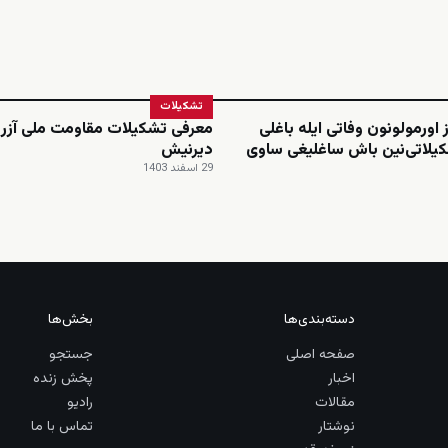
تشکیلات
 اورمولونون وفاتی ایله باغلی
معرفی تشکیلات مقاومت ملی آزرب
یلاتی‌نین باش ساغلیغی ساوی
دیرنیش
29 اسفند 1403
دسته‌بندی‌ها
بخش‌ها
صفحه اصلی
جستجو
اخبار
پخش زنده
مقالات
رادیو
نوشتار
تماس با ما