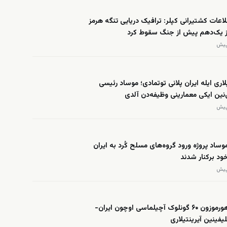
عات کشتیرانی کپلر: ترافیک دریایی تنگه هرمز
از یک‌دهم پیش از جنگ سقوط کرد
لاری ایله ایران پلانی توتمادی؛ موساد رئیسی
ی‌نین ایکی معمارینی وظیفه‌دن آلدی
وساد پروژه ورود گروه‌های مسلح کُرد به ایران
د برکنار شدند
العربیه: هورموزون ۶۰ گونلوک آچیلماسی اوچون ایران-
یفینین آیرینتیلاری