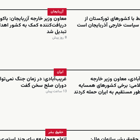
آزربایجان
بط با کشورهای تورکستان از
معاون وزیر خارجه آزربایجان: باکو 
 سیاست خارجی آذربایجان است
دریافت‌کننده کمک به کشور اهدا
تبدیل شد
8 روز پیش
ایران
بادی، معاون وزیر خارجه
غریب‌آبادی: در زمان جنگ نمی‌توان
امی: برخی کشورهای همسایه
دوران صلح سخن گفت
ور مستقیم به ایران حمله کردند
13 ساعت پیش
حقوق بشر
 حقوق بشر سازمان ملل:
اتهام «محاربه» برای چند استوری