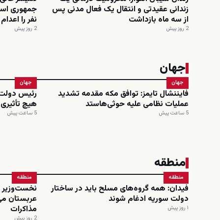
زندانی عقیدتی و انتقال یک فعال مدنی پس
از سه ماه بازداشت
نفر را اعدا
2 روز پیش
2 روز پیش
جهان
جهان
جهان
فایننشال تایمز: توافق مکه مقدمه تشدید
رئیس دولت 
عملیات نظامی علیه حوثی‌هاستد
هیچ تأثیری
5 ساعت پیش
5 ساعت پیش
منطقه
منطقه
منطقه
فیدان: همه گروه‌های مسلح باید در ساختار
نخست‌وزیر و
دولت سوریه ادغام شوند
عربستان می
مذاکرات
۱ روز پیش
2 روز پیش