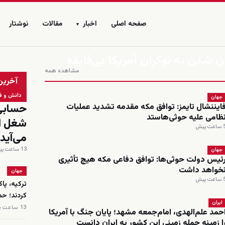
صفحه اصلی
اخبار
مقالات
نوشتار
▾
ن شدن به نوکران آمریکا بی‌فایده
مشاهده همه
زنده
آخرین
دانش و ف
جهان
ایننشال تایمز: توافق مکه مقدمه تشدید عملیات
ظامی علیه حوثی‌هاستد
اعت پیش
می‌آید
13 ساعت پیش
جهان
ئیس دولت حوثی‌ها: توافق دفاعی مکه هیچ تأثیری
خواهد داشت
جهان
اعت پیش
ترکیه، پا
کردند؛ حم
ایران
13 ساعت پیش
حمد علم‌الهدی، امام‌جمعه مشهد؛ پایان جنگ با آمریکا
ا زمینه حمله زمینی این کشور به ایران دانست