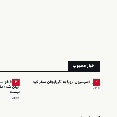
اخبار محبوب
رئیس کمیسیون اروپا به آذربایجان سفر کرد
آمریکا خواست
۲
۱
ایران شد؛ مق
244
نیست
218