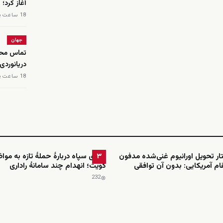
آغاز کرد؛
18 ساعت پیش
جهان
تماس محم
دریانوردی
18 ساعت پیش
ار تحویل اورانیوم غنی‌شده مدفون
ادعای سپاه دربارهٔ حملهٔ تازه به موا
۳
ام آمریکایی: بدون آن توافقی
کویت؛ انهدام چند سامانهٔ راداری
232