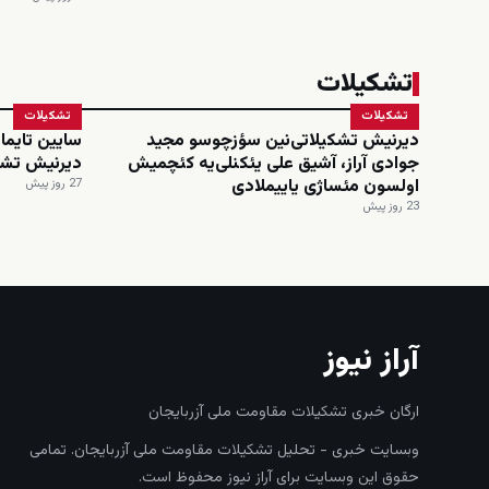
تشکیلات
تشکیلات
تشکیلات
دیرنیش تشکیلاتی‌نین سؤزچوسو مجید
سایین تایماز
جوادی آراز، آشیق علی یئکنلی‌یه کئچمیش
دیرنیش تشک
اولسون مئساژی یاییملادی
27 روز پیش
23 روز پیش
آراز نیوز
ارگان خبری تشکیلات مقاومت ملی آزربایجان
وبسایت خبری - تحلیل تشکیلات مقاومت ملی آزربایجان. تمامی
حقوق این وبسایت برای آراز نیوز محفوظ است.