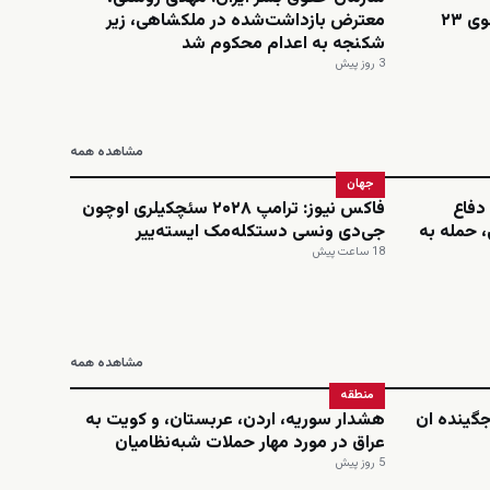
اینستاگرامی؛ نجمه امینی، دانشجوی ۲۳
معترض بازداشت‌شده در ملکشاهی، زیر
شکنجه به اعدام محکوم شد
3 روز پیش
مشاهده همه
جهان
دفاع
فاکس نیوز: ترامپ ۲۰۲۸ سئچکیلری اوچون
 حمله به
جی‌دی ونسی دستکله‌مک ایسته‌ییر
18 ساعت پیش
مشاهده همه
منطقه
‌جگینده ان
هشدار سوریه، اردن، عربستان، و کویت به
عراق در مورد مهار حملات شبه‌نظامیان
5 روز پیش