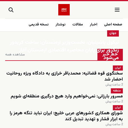
صفحه اصلی
اخبار
مقالات
نوشتار
نسخه قدیمی
جهان
نیکول پاشینیان، نخست‌وزیر ارمنستان: ساخت کریدور
زنده
زنگزور برای پایان محاصره اقتصادی ارمنستان آغاز
خط خبر
مشاهده همه
می‌شود
ایران
سخنگوی قوه قضائیه: محمدباقر خرازی به دادگاه ویژه روحانیت
احضار شد
2 ساعت پیش
منطقه
مسرور بارزانی: نمی‌خواهیم وارد هیچ درگیری منطقه‌ای شویم
2 ساعت پیش
ایران
شورای همکاری کشورهای عربی خلیج: ایران نباید تنگه هرمز را
به ابزار فشار و تهدید تبدیل کند
2 ساعت پیش