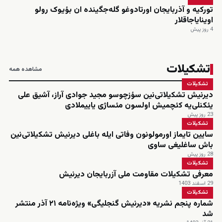
تورکیه و آذربایجان اورتادوغو گله‌جگینده ان بؤیوک رولو
اوینایاجاقلار
4 روز پیش
تشکیلات
مشاهده همه
تشکیلات
دیرنیش تشکیلاتی‌نین سؤزچوسو مجید جوادی آراز، آشیق علی
یئکنلی‌یه کئچمیش اولسون مئساژی یاییملادی
23 روز پیش
تشکیلات
سایین تایماز اورمولونون وفاتی ایله باغلی دیرنیش تشکیلاتی‌نین
باش ساغلیغی ساوی
28 روز پیش
تشکیلات
معرفی تشکیلات مقاومت ملی آزربایجان دیرنیش
29 اسفند 1403
تشکیلات
شماره پنجم نشریه «دیرنیش گنجلیگی» ویژه‌نامه ۲۱ آذر منتشر
شد