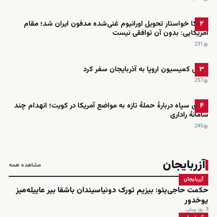
آمریکا خواستار تحویل اورانیوم غنی‌شده مدفون ایران شد؛ مقام
۲
آمریکایی: بدون آن توافقی نیست
231
رئیس کمیسیون اروپا به آذربایجان سفر کرد
۳
257
ادعای سپاه دربارهٔ حملهٔ تازه به مواضع آمریکا در کویت؛ انهدام چند
۴
سامانهٔ راداری
245
آزربایجان
مشاهده همه
آزربایجان
حکمت حاجی‌یئو: بیزیم تورک دونیاسیندان باشقا بیر عاییله‌میز
یوخدور
3 روز پیش