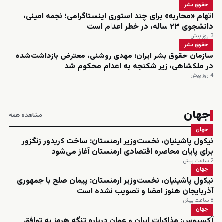
حقوق بشر
اتهام «محاربه» برای چند استوری اینستاگرامی؛ نجمه امینی،
دانشجوی ۲۳ ساله، در خطر اعدام است
3 روز پیش
حقوق بشر
سازمان حقوق بشر ایران: مهدی روشنی، معترض بازداشت‌شده
در ملکشاهی، زیر شکنجه به اعدام محکوم شد
4 روز پیش
جهان
مشاهده همه
جهان
نیکول پاشینیان، نخست‌وزیر ارمنستان: ساخت کریدور زنگزور
برای پایان محاصره اقتصادی ارمنستان آغاز می‌شود
2 ساعت پیش
جهان
نیکول پاشینیان، نخست‌وزیر ارمنستان: پیمان صلح با جمهوری
آذربایجان هنوز امضا و تصویب نشده است
8 ساعت پیش
جهان
آکسیوس: مذاکرات ایران و عمان درباره تنگه هرمز به توافق