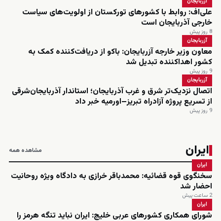
آزربایجان
علی‌اف: روابط با کشورهای تورکستان از اولویت‌های سیاست
خارجی آذربایجان است
8 روز پیش
آزربایجان
معاون وزیر خارجه آزربایجان: باکو از دریافت‌کننده کمک به
کشور اهداکننده تبدیل شد
9 روز پیش
آزربایجان
اتصال نزدیک‌تر شرق و غرب آذربایجان؛ استاندار آذربایجان‌شرقی
از تسریع پروژه آزادراه تبریز–اورمیه خبر داد
9 روز پیش
ایران
مشاهده همه
ایران
سخنگوی قوه قضائیه: محمدباقر خرازی به دادگاه ویژه روحانیت
احضار شد
2 ساعت پیش
ایران
شورای همکاری کشورهای عربی خلیج: ایران نباید تنگه هرمز را