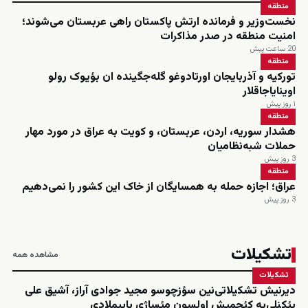
منطقه
نخست‌وزیر و فرمانده ارتش پاکستان راهی عربستان می‌شوند؛
امنیت منطقه در صدر مذاکرات
20 ساعت پیش
منطقه
تورکیه و آذربایجان اورتادوغو گله‌جگینده ان بؤیوک رولو
اوینایاجاقلار
۱ روز پیش
منطقه
هشدار سوریه، اردن، عربستان، و کویت به عراق در مورد مهار
حملات شبه‌نظامیان
3 روز پیش
منطقه
عراق؛ اجازه حمله به همسایگان از خاک این کشور را نمی‌دهیم
3 روز پیش
تشکیلات
مشاهده همه
تشکیلات
دیرنیش تشکیلاتی‌نین سؤزچوسو مجید جوادی آراز، آشیق علی
یئکنلی‌یه کئچمیش اولسون مئساژی یاییملادی