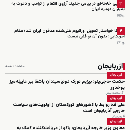
مجتبی خامنه‌ای در پیامی جدید: آرزوی انتقام از ترامپ و دعوت به
۳
بمباران دوباره ایران
185
آمریکا خواستار تحویل اورانیوم غنی‌شده مدفون ایران شد؛ مقام
۴
آمریکایی: بدون آن توافقی نیست
171
آزربایجان
مشاهده همه
آزربایجان
حکمت حاجی‌یئو: بیزیم تورک دونیاسیندان باشقا بیر عاییله‌میز
یوخدور
21 ساعت پیش
آزربایجان
علی‌اف: روابط با کشورهای تورکستان از اولویت‌های سیاست
خارجی آذربایجان است
5 روز پیش
آزربایجان
معاون وزیر خارجه آزربایجان: باکو از دریافت‌کننده کمک به